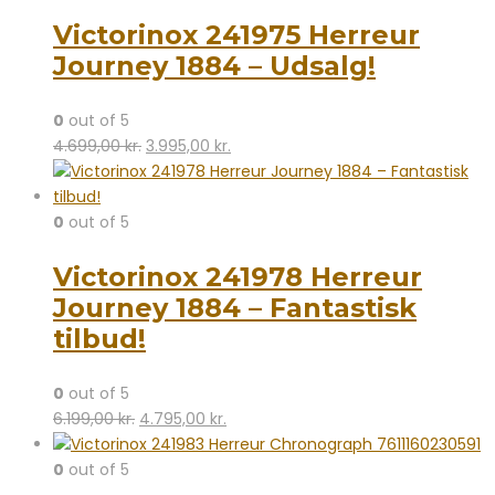
var:
er:
Victorinox 241975 Herreur
5.199,00 kr..
3.395,00 kr..
Journey 1884 – Udsalg!
0
out of 5
Den
Den
4.699,00
kr.
3.995,00
kr.
oprindelige
aktuelle
pris
pris
var:
er:
0
out of 5
4.699,00 kr..
3.995,00 kr..
Victorinox 241978 Herreur
Journey 1884 – Fantastisk
tilbud!
0
out of 5
Den
Den
6.199,00
kr.
4.795,00
kr.
oprindelige
aktuelle
pris
pris
0
out of 5
var:
er: