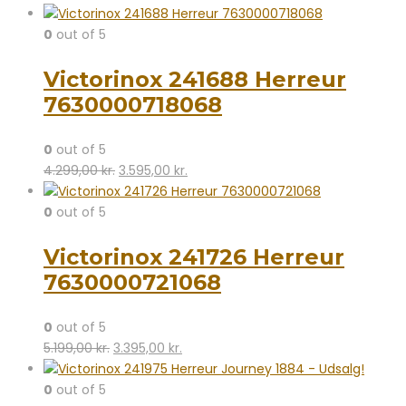
oprindelige
aktuelle
pris
pris
0
out of 5
var:
er:
Victorinox 241688 Herreur
4.299,00 kr..
3.795,00 kr..
7630000718068
0
out of 5
Den
Den
4.299,00
kr.
3.595,00
kr.
oprindelige
aktuelle
pris
pris
0
out of 5
var:
er:
Victorinox 241726 Herreur
4.299,00 kr..
3.595,00 kr..
7630000721068
0
out of 5
Den
Den
5.199,00
kr.
3.395,00
kr.
oprindelige
aktuelle
pris
pris
0
out of 5