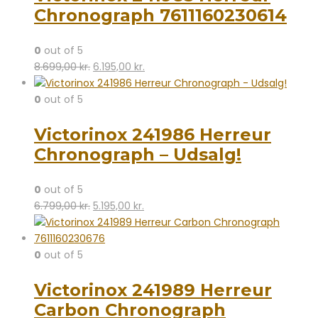
Chronograph 7611160230614
0
out of 5
Den
Den
8.699,00
kr.
6.195,00
kr.
oprindelige
aktuelle
pris
pris
0
out of 5
var:
er:
Victorinox 241986 Herreur
8.699,00 kr..
6.195,00 kr..
Chronograph – Udsalg!
0
out of 5
Den
Den
6.799,00
kr.
5.195,00
kr.
oprindelige
aktuelle
pris
pris
var:
er:
0
out of 5
6.799,00 kr..
5.195,00 kr..
Victorinox 241989 Herreur
Carbon Chronograph