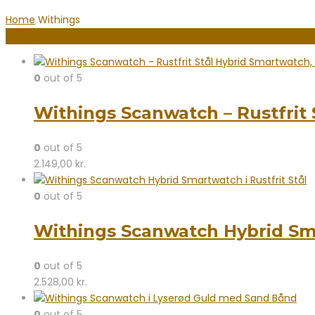
Home
Withings
Filter By
0
out of 5
Withings Scanwatch – Rustfrit 
0
out of 5
2.149,00
kr.
0
out of 5
Withings Scanwatch Hybrid Smar
0
out of 5
2.528,00
kr.
0
out of 5