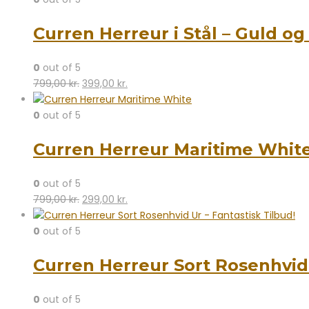
var:
er:
Curren Herreur i Stål – Guld og
799,00 kr..
399,00 kr..
0
out of 5
Den
Den
799,00
kr.
399,00
kr.
oprindelige
aktuelle
pris
pris
0
out of 5
var:
er:
Curren Herreur Maritime Whit
799,00 kr..
399,00 kr..
0
out of 5
Den
Den
799,00
kr.
299,00
kr.
oprindelige
aktuelle
pris
pris
0
out of 5
var:
er:
Curren Herreur Sort Rosenhvid 
799,00 kr..
299,00 kr..
0
out of 5