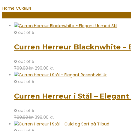
Home
CURREN
Filter By
0
out of 5
Curren Herreur Blacknwhite – 
0
out of 5
Den
Den
799,00
kr.
299,00
kr.
oprindelige
aktuelle
pris
pris
0
out of 5
var:
er:
Curren Herreur i Stål – Elegan
799,00 kr..
299,00 kr..
0
out of 5
Den
Den
799,00
kr.
399,00
kr.
oprindelige
aktuelle
pris
pris
0
out of 5