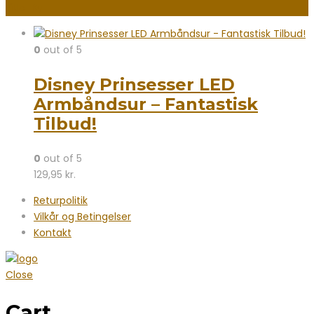
Filter By
0
out of 5
Disney Prinsesser LED
Armbåndsur – Fantastisk
Tilbud!
0
out of 5
129,95
kr.
Returpolitik
Vilkår og Betingelser
Kontakt
Close
Cart