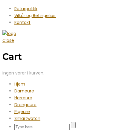
oprindelige
aktuelle
Returpolitik
pris
pris
Vilkår og Betingelser
var:
er:
Kontakt
1.299,00 kr..
799,00 kr..
Close
Cart
Ingen varer i kurven.
Hjem
Dameure
Herreure
Drengeure
Pigeure
Smartwatch