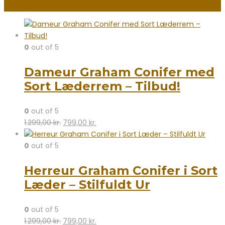
Filter By
0
out of 5
Dameur Graham Conifer med
Sort Læderrem – Tilbud!
0
out of 5
Den
Den
1.299,00
kr.
799,00
kr.
oprindelige
aktuelle
pris
pris
0
out of 5
var:
er:
Herreur Graham Conifer i Sort
1.299,00 kr..
799,00 kr..
Læder – Stilfuldt Ur
0
out of 5
Den
Den
1.299,00
kr.
799,00
kr.