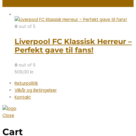
Filter By
0
out of 5
Liverpool FC Klassisk Herreur –
Perfekt gave til fans!
0
out of 5
509,00
kr.
Returpolitik
Vilkår og Betingelser
Kontakt
Close
Cart