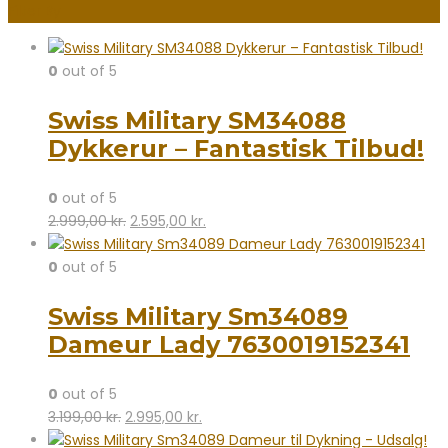
Filter By
0
out of 5
Swiss Military SM34088
Dykkerur – Fantastisk Tilbud!
0
out of 5
Den
Den
2.999,00
kr.
2.595,00
kr.
oprindelige
aktuelle
pris
pris
0
out of 5
var:
er:
Swiss Military Sm34089
2.999,00 kr..
2.595,00 kr..
Dameur Lady 7630019152341
0
out of 5
Den
Den
3.199,00
kr.
2.995,00
kr.
oprindelige
aktuelle