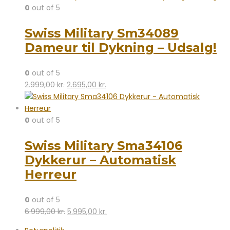
pris
pris
0
out of 5
var:
er:
Swiss Military Sm34089
3.199,00 kr..
2.995,00 kr..
Dameur til Dykning – Udsalg!
0
out of 5
Den
Den
2.999,00
kr.
2.695,00
kr.
oprindelige
aktuelle
pris
pris
var:
er:
0
out of 5
2.999,00 kr..
2.695,00 kr..
Swiss Military Sma34106
Dykkerur – Automatisk
Herreur
0
out of 5
Den
Den
6.999,00
kr.
5.995,00
kr.
oprindelige
aktuelle