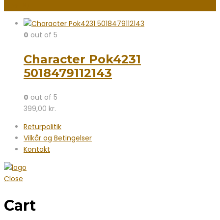
Filter By
0
out of 5
Character Pok4231
5018479112143
0
out of 5
399,00
kr.
Returpolitik
Vilkår og Betingelser
Kontakt
Close
Cart