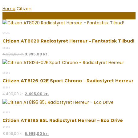
Home
Citizen
Filter By
0
Citizen AT8020 Radiostyret Herreur – Fantastisk Tilbud!
out
of
5
0
Den
Den
4.999,00
kr.
3.995,00
kr.
out
oprindelige
aktuelle
of
5
pris
pris
var:
er:
0
4.999,00 kr..
3.995,00 kr..
Citizen AT8126-02E Sport Chrono – Radiostyret Herreur
out
of
5
0
Den
Den
4.499,00
kr.
2.495,00
kr.
out
oprindelige
aktuelle
of
5
pris
pris
var:
er:
0
4.499,00 kr..
2.495,00 kr..
Citizen AT8195 85L Radiostyret Herreur – Eco Drive
out
of
5
0
Den
Den
8.999,00
kr.
6.995,00
kr.
out