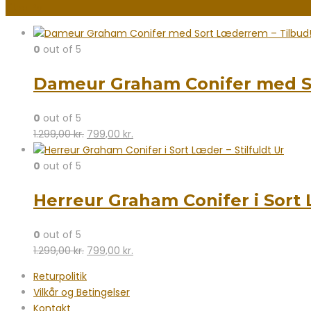
Filter By
0
out of 5
Dameur Graham Conifer med So
0
out of 5
Den
Den
1.299,00
kr.
799,00
kr.
oprindelige
aktuelle
pris
pris
0
out of 5
var:
er:
Herreur Graham Conifer i Sort L
1.299,00 kr..
799,00 kr..
0
out of 5
Den
Den
1.299,00
kr.
799,00
kr.
oprindelige
aktuelle
Returpolitik
pris
pris
Vilkår og Betingelser
var:
er:
Kontakt