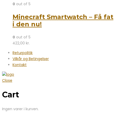
0
out of 5
Minecraft Smartwatch – Få fat
i den nu!
0
out of 5
422,00
kr.
Returpolitik
Vilkår og Betingelser
Kontakt
Close
Cart
Ingen varer i kurven.