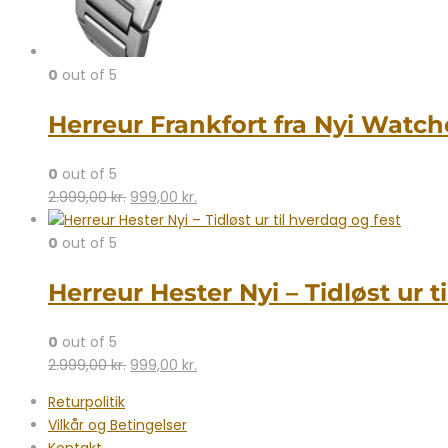
0
out of 5
Herreur Frankfort fra Nyi Watche
0
out of 5
Den
Den
2.999,00
kr.
999,00
kr.
oprindelige
aktuelle
pris
pris
0
out of 5
var:
er:
Herreur Hester Nyi – Tidløst ur t
2.999,00 kr..
999,00 kr..
0
out of 5
Den
Den
2.999,00
kr.
999,00
kr.
oprindelige
aktuelle
Returpolitik
pris
pris
Vilkår og Betingelser
var:
er: