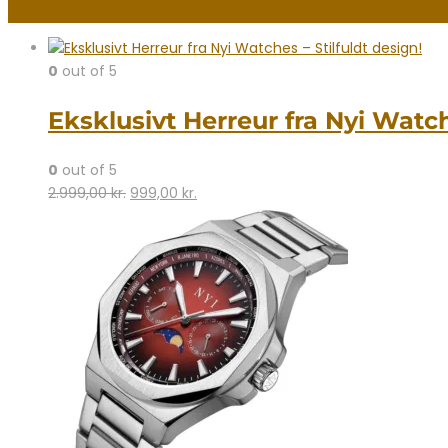
Filter By
0
out of 5
Eksklusivt Herreur fra Nyi Watch
0
out of 5
Den
Den
2.999,00
kr.
999,00
kr.
oprindelige
aktuelle
pris
pris
var:
er:
2.999,00 kr..
999,00 kr..