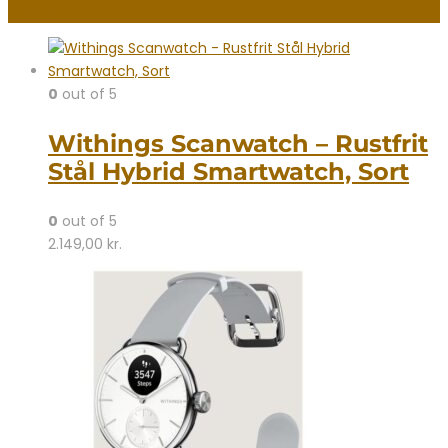
Filter By
0
out of 5
Withings Scanwatch – Rustfrit
Stål Hybrid Smartwatch, Sort
0
out of 5
2.149,00
kr.