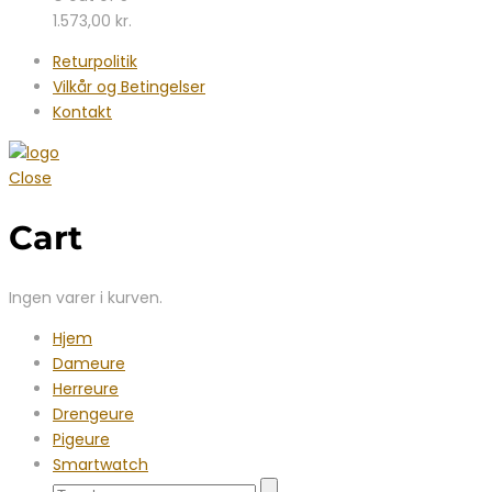
1.573,00
kr.
Returpolitik
Vilkår og Betingelser
Kontakt
Close
Cart
Ingen varer i kurven.
Hjem
Dameure
Herreure
Drengeure
Pigeure
Smartwatch