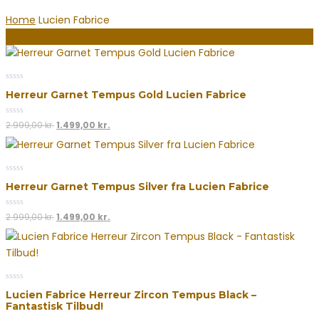
Home
Lucien Fabrice
Filter By
0
Herreur Garnet Tempus Gold Lucien Fabrice
out
of
5
0
Den
Den
2.999,00
kr.
1.499,00
kr.
out
oprindelige
aktuelle
of
5
pris
pris
var:
er:
0
2.999,00 kr..
1.499,00 kr..
Herreur Garnet Tempus Silver fra Lucien Fabrice
out
of
5
0
Den
Den
2.999,00
kr.
1.499,00
kr.
out
oprindelige
aktuelle
of
5
pris
pris
var:
er:
2.999,00 kr..
1.499,00 kr..
0
Lucien Fabrice Herreur Zircon Tempus Black –
out
Fantastisk Tilbud!
of
5