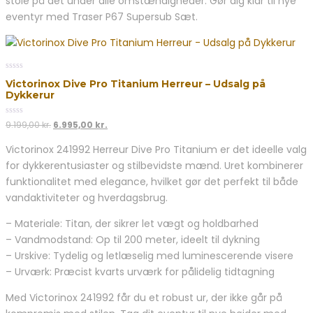
stole på det under alle omstændigheder. Gør dig klar til nye
eventyr med Traser P67 Supersub Sæt.
0
Victorinox Dive Pro Titanium Herreur – Udsalg på
out
Dykkerur
of
5
0
Den
Den
9.199,00
kr.
6.995,00
kr.
out
oprindelige
aktuelle
of
Victorinox 241992 Herreur Dive Pro Titanium er det ideelle valg
5
pris
pris
for dykkerentusiaster og stilbevidste mænd. Uret kombinerer
var:
er:
9.199,00 kr..
6.995,00 kr..
funktionalitet med elegance, hvilket gør det perfekt til både
vandaktiviteter og hverdagsbrug.
– Materiale: Titan, der sikrer let vægt og holdbarhed
– Vandmodstand: Op til 200 meter, ideelt til dykning
– Urskive: Tydelig og letlæselig med luminescerende visere
– Urværk: Præcist kvarts urværk for pålidelig tidtagning
Med Victorinox 241992 får du et robust ur, der ikke går på