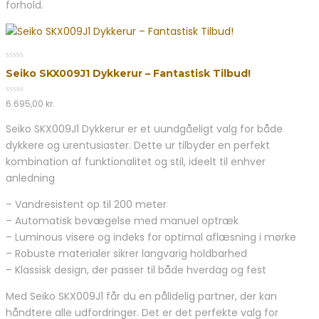
forhold.
0
Seiko SKX009J1 Dykkerur – Fantastisk Tilbud!
out
of
5
0
6.695,00
kr.
out
of
Seiko SKX009J1 Dykkerur er et uundgåeligt valg for både
5
dykkere og urentusiaster. Dette ur tilbyder en perfekt
kombination af funktionalitet og stil, ideelt til enhver
anledning
– Vandresistent op til 200 meter
– Automatisk bevægelse med manuel optræk
– Luminous visere og indeks for optimal aflæsning i mørke
– Robuste materialer sikrer langvarig holdbarhed
– Klassisk design, der passer til både hverdag og fest
Med Seiko SKX009J1 får du en pålidelig partner, der kan
håndtere alle udfordringer. Det er det perfekte valg for