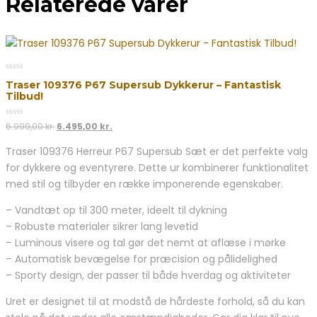
Relaterede varer
0
Traser 109376 P67 Supersub Dykkerur – Fantastisk
out
Tilbud!
of
5
0
Den
Den
6.999,00
kr.
6.495,00
kr.
out
oprindelige
aktuelle
of
Traser 109376 Herreur P67 Supersub Sæt er det perfekte valg
5
pris
pris
for dykkere og eventyrere. Dette ur kombinerer funktionalitet
var:
er:
6.999,00 kr..
6.495,00 kr..
med stil og tilbyder en række imponerende egenskaber.
– Vandtæt op til 300 meter, ideelt til dykning
– Robuste materialer sikrer lang levetid
– Luminous visere og tal gør det nemt at aflæse i mørke
– Automatisk bevægelse for præcision og pålidelighed
– Sporty design, der passer til både hverdag og aktiviteter
Uret er designet til at modstå de hårdeste forhold, så du kan