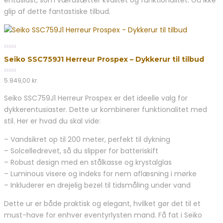
entusiast, som værdsætter kvalitet og funktionalitet. Gå ikke
glip af dette fantastiske tilbud.
0
Seiko SSC759J1 Herreur Prospex – Dykkerur til tilbud
out
of
5
0
5.849,00
kr.
out
of
Seiko SSC759J1 Herreur Prospex er det ideelle valg for
5
dykkerentusiaster. Dette ur kombinerer funktionalitet med
stil. Her er hvad du skal vide:
– Vandsikret op til 200 meter, perfekt til dykning
– Solcelledrevet, så du slipper for batteriskift
– Robust design med en stålkasse og krystalglas
– Luminous visere og indeks for nem aflæsning i mørke
– Inkluderer en drejelig bezel til tidsmåling under vand
Dette ur er både praktisk og elegant, hvilket gør det til et
must-have for enhver eventyrlysten mand. Få fat i Seiko