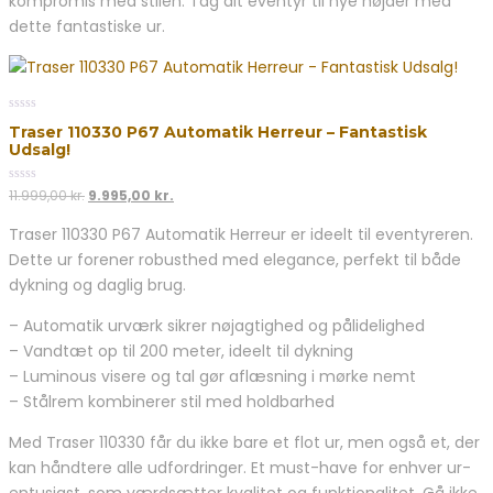
kompromis med stilen. Tag dit eventyr til nye højder med
dette fantastiske ur.
0
Traser 110330 P67 Automatik Herreur – Fantastisk
out
Udsalg!
of
5
0
Den
Den
11.999,00
kr.
9.995,00
kr.
out
oprindelige
aktuelle
of
Traser 110330 P67 Automatik Herreur er ideelt til eventyreren.
5
pris
pris
Dette ur forener robusthed med elegance, perfekt til både
var:
er:
11.999,00 kr..
9.995,00 kr..
dykning og daglig brug.
– Automatik urværk sikrer nøjagtighed og pålidelighed
– Vandtæt op til 200 meter, ideelt til dykning
– Luminous visere og tal gør aflæsning i mørke nemt
– Stålrem kombinerer stil med holdbarhed
Med Traser 110330 får du ikke bare et flot ur, men også et, der
kan håndtere alle udfordringer. Et must-have for enhver ur-