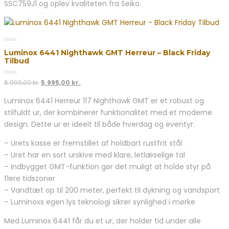
SSC759J1 og oplev kvaliteten fra Seiko.
0
Luminox 6441 Nighthawk GMT Herreur – Black Friday
out
Tilbud
of
5
0
Den
Den
6.999,00
kr.
5.995,00
kr.
out
oprindelige
aktuelle
of
Luminox 6441 Herreur 117 Nighthawk GMT er et robust og
5
pris
pris
stilfuldt ur, der kombinerer funktionalitet med et moderne
var:
er:
6.999,00 kr..
5.995,00 kr..
design. Dette ur er ideelt til både hverdag og eventyr.
– Urets kasse er fremstillet af holdbart rustfrit stål
– Uret har en sort urskive med klare, letlæselige tal
– Indbygget GMT-funktion gør det muligt at holde styr på
flere tidszoner
– Vandtæt op til 200 meter, perfekt til dykning og vandsport
– Luminoxs egen lys teknologi sikrer synlighed i mørke
Med Luminox 6441 får du et ur, der holder tid under alle