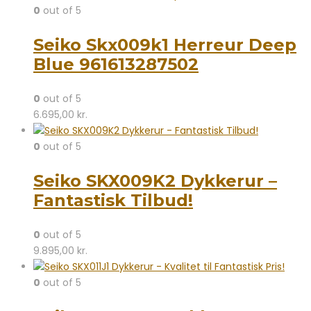
0
out of 5
Seiko Skx009k1 Herreur Deep
Blue 961613287502
0
out of 5
6.695,00
kr.
0
out of 5
Seiko SKX009K2 Dykkerur –
Fantastisk Tilbud!
0
out of 5
9.895,00
kr.
0
out of 5