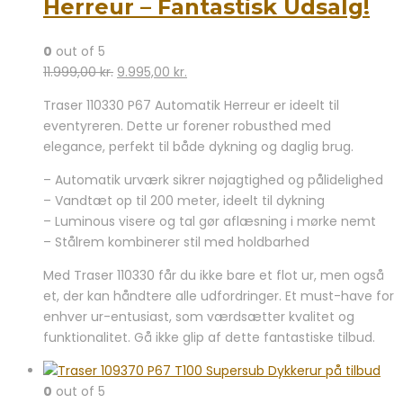
Herreur – Fantastisk Udsalg!
0
out of 5
Den
Den
11.999,00
kr.
9.995,00
kr.
oprindelige
aktuelle
Traser 110330 P67 Automatik Herreur er ideelt til
pris
pris
eventyreren. Dette ur forener robusthed med
var:
er:
elegance, perfekt til både dykning og daglig brug.
11.999,00 kr..
9.995,00 kr..
– Automatik urværk sikrer nøjagtighed og pålidelighed
– Vandtæt op til 200 meter, ideelt til dykning
– Luminous visere og tal gør aflæsning i mørke nemt
– Stålrem kombinerer stil med holdbarhed
Med Traser 110330 får du ikke bare et flot ur, men også
et, der kan håndtere alle udfordringer. Et must-have for
enhver ur-entusiast, som værdsætter kvalitet og
funktionalitet. Gå ikke glip af dette fantastiske tilbud.
0
out of 5