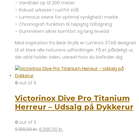
– Vandtæt op til 200 meter
– Robust urkasse i rustfrit stål
– Luminous visere for optimal synlighed i mørke
– Chronograf-funktion til nøjagtig tidtagning
– Gummirem sikrer komfort og lang levetid
Med inspiration fra Bear Grylls er Luminox 3748 designet
til at klare alle naturens udfordringer. Få et pålideligt ur,
der altid holder tiden, uanset hvor du befinder dig.
0
out of 5
Victorinox Dive Pro Titanium
Herreur – Udsalg på Dykkerur
0
out of 5
Den
Den
9.199,00
kr.
6.995,00
kr.
oprindelige
aktuelle