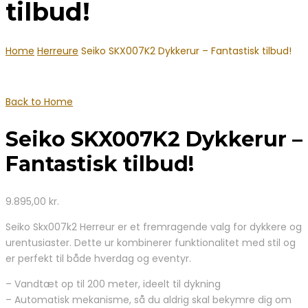
tilbud!
Home
Herreure
Seiko SKX007K2 Dykkerur – Fantastisk tilbud!
Back to Home
Seiko SKX007K2 Dykkerur –
Fantastisk tilbud!
9.895,00
kr.
Seiko Skx007k2 Herreur er et fremragende valg for dykkere og
urentusiaster. Dette ur kombinerer funktionalitet med stil og
er perfekt til både hverdag og eventyr.
– Vandtæt op til 200 meter, ideelt til dykning
– Automatisk mekanisme, så du aldrig skal bekymre dig om