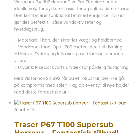
Victorinox 241992 Herreur Dive Pro Titanium er det
pris
pris
ideelle valg for dykkerentusiaster og stilbevidste mænd.
var:
er:
Uret kombinerer funktionalitet med elegance, hvilket
9.199,00 kr..
6.995,00 kr..
gør det perfekt til både vandaktiviteter og
hverdagsbrug.
– Materiale: Titan, der sikrer let vægt og holdbarhed
– Vandmodstand: Op til 200 meter, ideelt til dykning
– Urskive: Tydelig og letlæselig med luminescerende
visere
– Urværk: Præcist kvarts urværk for pålidelig tidtagning
Med Victorinox 241992 får du et robust ur, der ikke går
på kompromis med stilen. Tag dit eventyr til nye højder
med dette fantastiske ur.
0
out of 5
Traser P67 T100 Supersub
Herreur – Fantastisk tilbud!