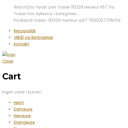
oprindelige
aktuelle
WatchZoo fandt uret Traser 110329 Herreur P67 fra
pris
pris
Traser hos dykkerur i kategorien .
var:
er:
Produktid: traser-110329-herreur-p67 7630027705034
13.999,00 kr..
10.995,00 kr..
Returpolitik
Vilkår og Betingelser
Kontakt
Close
Cart
Ingen varer i kurven.
Hjem
Dameure
Herreure
Drengeure