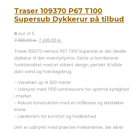
Traser 109370 P67 T100
Supersub Dykkerur på tilbud
0
out of 5
Den
Den
7.999,00
kr.
7.495,00
kr.
oprindelige
aktuelle
Traser 109370 Herreur P67 T100 Supersub er det ideelle
pris
pris
dykkerur til den eventyrlystne. Dette ur kombinerer
var:
er:
funktionalitet med et stilrent design, perfekt til både
7.999,00 kr..
7.495,00 kr..
dybt vand og hverdagsbrug.
– Vandtæt op til 300 meter
– Udstyret med T100 luminescens for optimal synlighed
i mørket
– Robust konstruktion med en stålkasse og skridsikker
krone
– Læderrem for komfort og holdbarhed
Uret er udstyret med præcise mekanismer, der sikrer