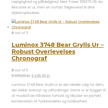
nøjagtighed og pålidelighed. Med Traser 109370 får du
ikke bare et ur, men en trofast følgesvend til dine
dykkeroplevelser.
0
out of 5
Luminox 3748 Bear Grylls Ur –
Robust Overlevelses
Chronograf
0
out of 5
Den
Den
6.999,00
kr.
6.495,00
kr.
oprindelige
aktuelle
Luminox 3748 Bear Grylls Ur er det ideelle valg for dem,
pris
pris
der elsker eventyr og udfordringer. Dette ur er bygget til
var:
er:
at modstå de hårdeste forhold og tilbyder en perfekt
6.999,00 kr..
6.495,00 kr..
kombination af funktionalitet og holdbarhed.