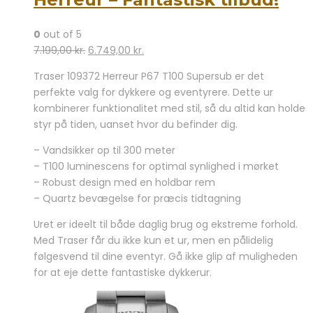
0
out of 5
Den
Den
7.199,00
kr.
6.749,00
kr.
oprindelige
aktuelle
Traser 109372 Herreur P67 T100 Supersub er det
pris
pris
perfekte valg for dykkere og eventyrere. Dette ur
var:
er:
kombinerer funktionalitet med stil, så du altid kan holde
7.199,00 kr..
6.749,00 kr..
styr på tiden, uanset hvor du befinder dig.
– Vandsikker op til 300 meter
– T100 luminescens for optimal synlighed i mørket
– Robust design med en holdbar rem
– Quartz bevægelse for præcis tidtagning
Uret er ideelt til både daglig brug og ekstreme forhold.
Med Traser får du ikke kun et ur, men en pålidelig
følgesvend til dine eventyr. Gå ikke glip af muligheden
for at eje dette fantastiske dykkerur.