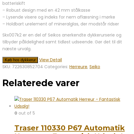
batteriskift
– Robust design med en 42 mm stålkasse
– Lysende visere og indeks for nem aflæsning i mørke
– Holdbart urelement af mineralglas, der modstår ridser
Skx007k2 er en del af Seikos anerkendte dykkerurserie og
tilbyder pålidelighed samt tidløst udseende. Gør det til dit
næste urvalg.
View Detail
Køb hos dykkerur
SKU:
722630852704
Categories:
Herreure
,
Seiko
Relaterede varer
0
out of 5
Traser 110330 P67 Automatik