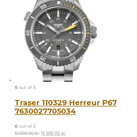
0
out of 5
Traser 110329 Herreur P67
7630027705034
0
out of 5
Den
Den
13.999,00
kr.
10.995,00
kr.