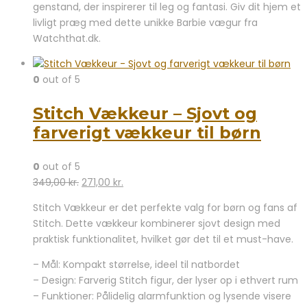
genstand, der inspirerer til leg og fantasi. Giv dit hjem et
livligt præg med dette unikke Barbie vægur fra
Watchthat.dk.
0
out of 5
Stitch Vækkeur – Sjovt og
farverigt vækkeur til børn
0
out of 5
Den
Den
349,00
kr.
271,00
kr.
oprindelige
aktuelle
Stitch Vækkeur er det perfekte valg for børn og fans af
pris
pris
Stitch. Dette vækkeur kombinerer sjovt design med
var:
er:
praktisk funktionalitet, hvilket gør det til et must-have.
349,00 kr..
271,00 kr..
– Mål: Kompakt størrelse, ideel til natbordet
– Design: Farverig Stitch figur, der lyser op i ethvert rum
– Funktioner: Pålidelig alarmfunktion og lysende visere