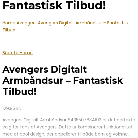
Fantastisk Tilbud!
Home
Avengers
Avengers Digitalt Armbåndsur – Fantastisk
Tilbud!
Back to Home
Avengers Digitalt
Armbåndsur – Fantastisk
Tilbud!
129,95
kr.
Avengers Digitalt Armbåndsur 8435507834193 er det perfekte
valg for fans af Avengers. Dette ur kombinerer funktionalitet
med et cool design, der appellerer til både børn og voksne.