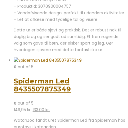
– Produktid: 3070900004757
– Vandafvisende design, perfekt til udendørs aktiviteter
– Let at aflæse med tydelige tal og visere
Dette ur er både sjovt og praktisk. Det er robust nok til
daglig brug og ser godt ud samtidig. Et fremragende
valg som gave til børn, der elsker sport og leg. Gør
hverdagen sjovere med dette fantastiske ur
0
out of 5
Spiderman Led
8435507875349
0
out of 5
Den
Den
149,95
kr.
133,00
kr.
oprindelige
aktuelle
WatchZoo fandt uret Spiderman Led fra Spiderman hos
pris
pris
eurotoys i kategorien .