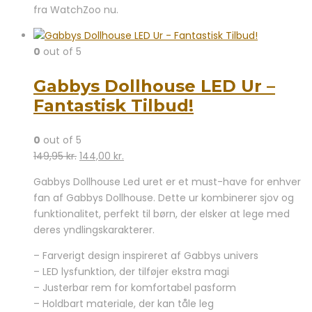
fra WatchZoo nu.
0
out of 5
Gabbys Dollhouse LED Ur –
Fantastisk Tilbud!
0
out of 5
Den
Den
149,95
kr.
144,00
kr.
oprindelige
aktuelle
Gabbys Dollhouse Led uret er et must-have for enhver
pris
pris
fan af Gabbys Dollhouse. Dette ur kombinerer sjov og
var:
er:
funktionalitet, perfekt til børn, der elsker at lege med
149,95 kr..
144,00 kr..
deres yndlingskarakterer.
– Farverigt design inspireret af Gabbys univers
– LED lysfunktion, der tilføjer ekstra magi
– Justerbar rem for komfortabel pasform
– Holdbart materiale, der kan tåle leg