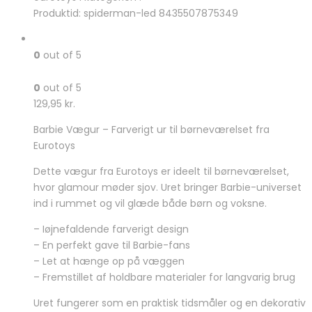
var:
er:
Produktid: spiderman-led 8435507875349
149,95 kr..
133,00 kr..
0
out of 5
0
out of 5
129,95
kr.
Barbie Vægur – Farverigt ur til børneværelset fra
Eurotoys
Dette vægur fra Eurotoys er ideelt til børneværelset,
hvor glamour møder sjov. Uret bringer Barbie-universet
ind i rummet og vil glæde både børn og voksne.
– Iøjnefaldende farverigt design
– En perfekt gave til Barbie-fans
– Let at hænge op på væggen
– Fremstillet af holdbare materialer for langvarig brug
Uret fungerer som en praktisk tidsmåler og en dekorativ