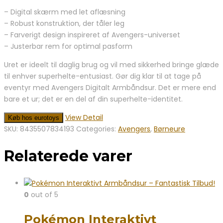
– Digital skærm med let aflæsning
– Robust konstruktion, der tåler leg
– Farverigt design inspireret af Avengers-universet
– Justerbar rem for optimal pasform
Uret er ideelt til daglig brug og vil med sikkerhed bringe glæde
til enhver superhelte-entusiast. Gør dig klar til at tage på
eventyr med Avengers Digitalt Armbåndsur. Det er mere end
bare et ur; det er en del af din superhelte-identitet.
View Detail
Køb hos eurotoys
SKU:
8435507834193
Categories:
Avengers
,
Børneure
Relaterede varer
0
out of 5
Pokémon Interaktivt