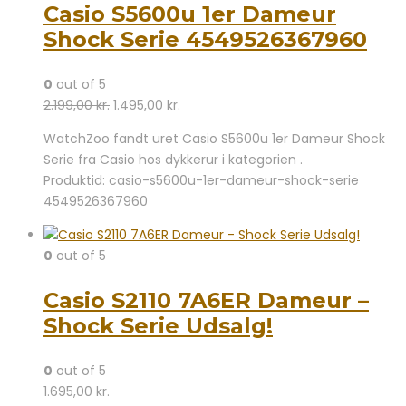
Casio S5600u 1er Dameur
Shock Serie 4549526367960
0
out of 5
Den
Den
2.199,00
kr.
1.495,00
kr.
oprindelige
aktuelle
WatchZoo fandt uret Casio S5600u 1er Dameur Shock
pris
pris
Serie fra Casio hos dykkerur i kategorien .
var:
er:
Produktid: casio-s5600u-1er-dameur-shock-serie
2.199,00 kr..
1.495,00 kr..
4549526367960
0
out of 5
Casio S2110 7A6ER Dameur –
Shock Serie Udsalg!
0
out of 5
1.695,00
kr.