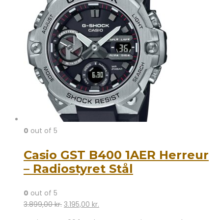
0
out of 5
Casio GST B400 1AER Herreur
– Radiostyret Stål
0
out of 5
Den
Den
3.899,00
kr.
3.195,00
kr.
oprindelige
aktuelle