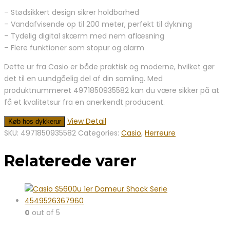
– Stødsikkert design sikrer holdbarhed
– Vandafvisende op til 200 meter, perfekt til dykning
– Tydelig digital skærm med nem aflæsning
– Flere funktioner som stopur og alarm
Dette ur fra Casio er både praktisk og moderne, hvilket gør
det til en uundgåelig del af din samling. Med
produktnummeret 4971850935582 kan du være sikker på at
få et kvalitetsur fra en anerkendt producent.
View Detail
Køb hos dykkerur
SKU:
4971850935582
Categories:
Casio
,
Herreure
Relaterede varer
0
out of 5