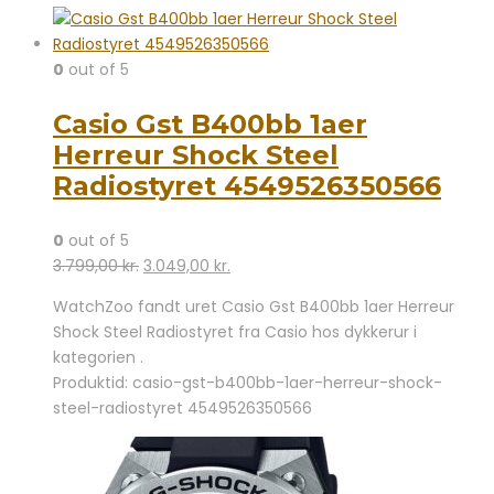
0
out of 5
Casio Gst B400bb 1aer
Herreur Shock Steel
Radiostyret 4549526350566
0
out of 5
Den
Den
3.799,00
kr.
3.049,00
kr.
oprindelige
aktuelle
WatchZoo fandt uret Casio Gst B400bb 1aer Herreur
pris
pris
Shock Steel Radiostyret fra Casio hos dykkerur i
var:
er:
kategorien .
3.799,00 kr..
3.049,00 kr..
Produktid: casio-gst-b400bb-1aer-herreur-shock-
steel-radiostyret 4549526350566