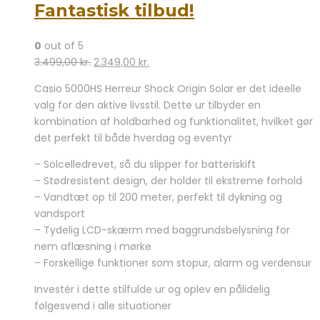
Fantastisk tilbud!
0
out of 5
Den
Den
3.499,00
kr.
2.349,00
kr.
oprindelige
aktuelle
Casio 5000HS Herreur Shock Origin Solar er det ideelle
pris
pris
valg for den aktive livsstil. Dette ur tilbyder en
var:
er:
kombination af holdbarhed og funktionalitet, hvilket gør
3.499,00 kr..
2.349,00 kr..
det perfekt til både hverdag og eventyr
– Solcelledrevet, så du slipper for batteriskift
– Stødresistent design, der holder til ekstreme forhold
– Vandtæt op til 200 meter, perfekt til dykning og
vandsport
– Tydelig LCD-skærm med baggrundsbelysning for
nem aflæsning i mørke
– Forskellige funktioner som stopur, alarm og verdensur
Investér i dette stilfulde ur og oplev en pålidelig
følgesvend i alle situationer