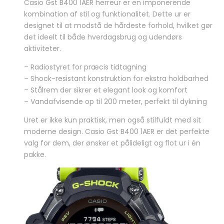
Casio Gst B400 1AER herreur er en imponerende
pris
pris
kombination af stil og funktionalitet. Dette ur er
var:
er:
designet til at modstå de hårdeste forhold, hvilket gør
3.899,00 kr..
3.195,00 kr..
det ideelt til både hverdagsbrug og udendørs
aktiviteter.
– Radiostyret for præcis tidtagning
– Shock-resistant konstruktion for ekstra holdbarhed
– Stålrem der sikrer et elegant look og komfort
– Vandafvisende op til 200 meter, perfekt til dykning
Uret er ikke kun praktisk, men også stilfuldt med sit
moderne design. Casio Gst B400 1AER er det perfekte
valg for dem, der ønsker et pålideligt og flot ur i én
pakke.