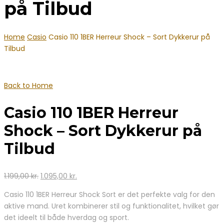
på Tilbud
Home
Casio
Casio 110 1BER Herreur Shock – Sort Dykkerur på
Tilbud
Back to Home
Casio 110 1BER Herreur
Shock – Sort Dykkerur på
Tilbud
Den
Den
1.199,00
kr.
1.095,00
kr.
oprindelige
aktuelle
Casio 110 1BER Herreur Shock Sort er det perfekte valg for den
pris
pris
aktive mand. Uret kombinerer stil og funktionalitet, hvilket gør
var:
er:
det ideelt til både hverdag og sport.
1.199,00 kr..
1.095,00 kr..