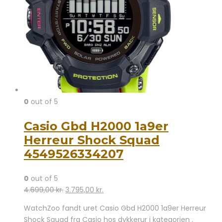
0
out of 5
Casio Gbd H2000 1a9er
Herreur Shock Squad
4549526334207
0
out of 5
Den
Den
4.699,00
kr.
3.795,00
kr.
oprindelige
aktuelle
WatchZoo fandt uret Casio Gbd H2000 1a9er Herreur
pris
pris
Shock Squad fra Casio hos dykkerur i kategorien .