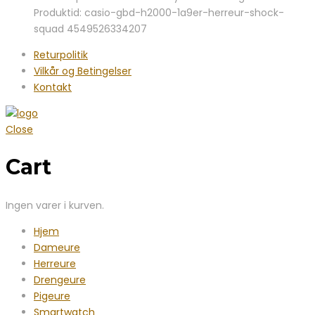
var:
er:
Produktid: casio-gbd-h2000-1a9er-herreur-shock-
4.699,00 kr..
3.795,00 kr..
squad 4549526334207
Returpolitik
Vilkår og Betingelser
Kontakt
Close
Cart
Ingen varer i kurven.
Hjem
Dameure
Herreure
Drengeure
Pigeure
Smartwatch