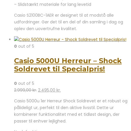
– Slidstærkt materiale for lang levetid
Casio S2100BC-1AER er designet til at modstå alle
udfordringer. Gør det til en del af din samling i dag og
oplev den uovertrufne kvalitet.
0
out of 5
Casio 5000U Herreur – Shock
Soldrevet til Specialpris!
0
out of 5
Den
Den
2.999,00
kr.
2.495,00
kr.
oprindelige
aktuelle
Casio 5000u 1er Herreur Shock Soldrevet er et robust og
pris
pris
pålideligt ur, perfekt til den aktive livsstil. Dette ur
var:
er:
kombinerer funktionalitet med et tidløst design, der
2.999,00 kr..
2.495,00 kr..
passer til enhver lejlighed.