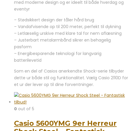
med moderne design og er ideelt til både hverdag og
2.599,00 kr..
2.249,00 kr..
eventyr
– Stødsikkert design der tåler hård brug
– Vandafvisende op til 200 meter, perfekt til dykning
– Letlæselig urskive med klare tal for nem aflæsning
– Justerbart metalarmbånd sikrer en behagelig
pasform
– Energibesparende teknologi for langvarig
batterilevetid
Som en del af Casios anerkendte Shock-serie tilbyder
dette ur både stil og funktionalitet. Vælg Casio 2110D for
et ur der lever op til dine forventninger.
0
out of 5
Casio 5600YMG 9er Herreur