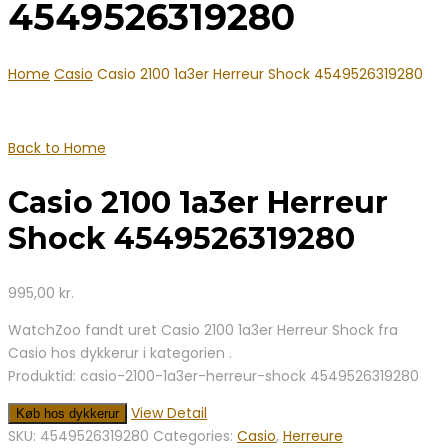
4549526319280
Home
Casio
Casio 2100 1a3er Herreur Shock 4549526319280
Back to Home
Casio 2100 1a3er Herreur
Shock 4549526319280
995,00
kr.
WatchZoo fandt uret Casio 2100 1a3er Herreur Shock fra
Casio hos dykkerur i kategorien .
Produktid: casio-2100-1a3er-herreur-shock 4549526319280
View Detail
Køb hos dykkerur
SKU:
4549526319280
Categories:
Casio
,
Herreure