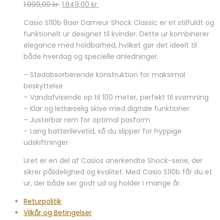
Den
Den
1.999,00
kr.
1.849,00
kr.
oprindelige
aktuelle
Casio S110b 8aer Dameur Shock Classic er et stilfuldt og
pris
pris
funktionelt ur designet til kvinder. Dette ur kombinerer
var:
er:
elegance med holdbarhed, hvilket gør det ideelt til
1.999,00 kr..
1.849,00 kr..
både hverdag og specielle anledninger.
– Stødabsorberende konstruktion for maksimal
beskyttelse
– Vandafvisende op til 100 meter, perfekt til svømning
– Klar og letlæselig skive med digitale funktioner
– Justerbar rem for optimal pasform
– Lang batterilevetid, så du slipper for hyppige
udskiftninger
Uret er en del af Casios anerkendte Shock-serie, der
sikrer pålidelighed og kvalitet. Med Casio S110b får du et
ur, der både ser godt ud og holder i mange år.
Returpolitik
Vilkår og Betingelser