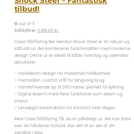
Shock Steel – Fantastisk
tilbud!
0
out of 5
Den
Den
3.199,00
kr.
2.195,00
kr.
oprindelige
aktuelle
Casio 5600ymg 9er Herreur Shock Steel er et robust og
pris
pris
stilfuldt ur, der kombinerer funktionalitet med moderne
var:
er:
design. Dette ur er ideelt til både hverdag og udendørs
3.199,00 kr..
2.195,00 kr..
aktiviteter.
– Stødsikkert design for maksimal holdbarhed
– Fremstillet i rustfrit stål for langvarig brug
– Vandafvisende op til 200 meter, perfekt til dykning
– Digital skærm med flere funktioner som alarm og
stopur
– Letvægts konstruktion for komfort hele dagen
Med Casio 5600ymg får du et pålideligt ur, der kan klare
selv de hårdeste forhold. Gør det til en del af din
samling i dag.