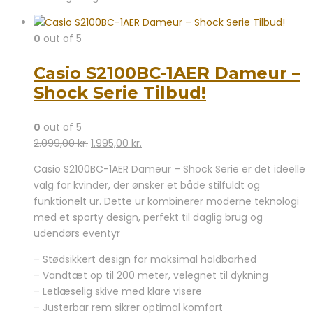
0
out of 5
Casio S2100BC-1AER Dameur –
Shock Serie Tilbud!
0
out of 5
Den
Den
2.099,00
kr.
1.995,00
kr.
oprindelige
aktuelle
Casio S2100BC-1AER Dameur – Shock Serie er det ideelle
pris
pris
valg for kvinder, der ønsker et både stilfuldt og
var:
er:
funktionelt ur. Dette ur kombinerer moderne teknologi
2.099,00 kr..
1.995,00 kr..
med et sporty design, perfekt til daglig brug og
udendørs eventyr
– Stødsikkert design for maksimal holdbarhed
– Vandtæt op til 200 meter, velegnet til dykning
– Letlæselig skive med klare visere
– Justerbar rem sikrer optimal komfort