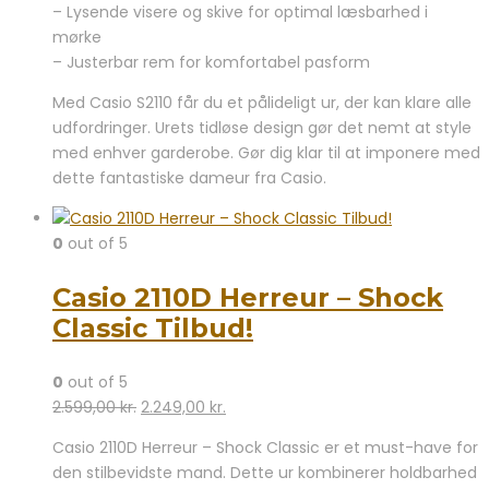
– Lysende visere og skive for optimal læsbarhed i
mørke
– Justerbar rem for komfortabel pasform
Med Casio S2110 får du et pålideligt ur, der kan klare alle
udfordringer. Urets tidløse design gør det nemt at style
med enhver garderobe. Gør dig klar til at imponere med
dette fantastiske dameur fra Casio.
0
out of 5
Casio 2110D Herreur – Shock
Classic Tilbud!
0
out of 5
Den
Den
2.599,00
kr.
2.249,00
kr.
oprindelige
aktuelle
Casio 2110D Herreur – Shock Classic er et must-have for
pris
pris
den stilbevidste mand. Dette ur kombinerer holdbarhed
var:
er: