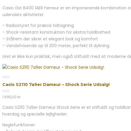
out
oprindelige
aktuelle
of
Casio Gst B400 1AER herreur er en imponerende kombination af st
5
pris
pris
udendørs aktiviteter.
var:
er:
3.899,00 kr..
3.195,00 kr..
– Radiostyret for præcis tidtagning
– Shock-resistant konstruktion for ekstra holdbarhed
– Stålrem der sikrer et elegant look og komfort
– Vandafvisende op til 200 meter, perfekt til dykning
Uret er ikke kun praktisk, men også stilfuldt med sit moderne de
0
Casio S2110 7a9er Dameur – Shock Serie Udsalg!
out
of
5
0
1.695,00
kr.
out
of
Casio S2110 7a9er Dameur Shock Serie er et stilfuldt og holdbar
5
hverdag og specielle lejligheder.
Nøglefunktioner: