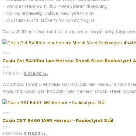
– Vandresistent op til 200 meter, ideelt til dykning
– Klar og letlæselig urskive med lysfunktion
– Slidstærk rustfri stålrem for komfort og stil
Casio 2110D er mere end blot et ur; det er en pålidelig følgesven
0
Casio Gst B400bb 1aer Herreur Shock Steel Radiostyret
out
of
5
0
Den
Den
3.799,00
kr.
3.049,00
kr.
out
oprindelige
aktuelle
of
WatchZoo fandt uret Casio Gst B400bb 1aer Herreur Shock Steel 
5
pris
pris
Produktid: casio-gst-b400bb-1aer-herreur-shock-steel-radio
var:
er:
3.799,00 kr..
3.049,00 kr..
0
Casio GST B400 1AER Herreur – Radiostyret Stål
out
of
5
0
Den
Den
3.899,00
kr.
3.195,00
kr.