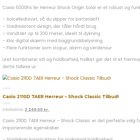
oprindelige
aktuelle
of
Casio 5000hs 1er Herreur Shock Origin Solar er et robust og funk
5
pris
pris
var:
er:
– Solcelledrevet, så du slipper for batteriskift
2.799,00 kr..
2.249,00 kr..
– Stødresistent design, der tåler hårdt brug
– Vandtæt op til 200 meter, ideelt til dykning
– Klar digital skærm med baggrundsbelysning
– Flere funktioner som stopur, alarm og verdensur
Uret kombinerer stil og holdbarhed, hvilket gør det til et fremra
dette tidløse ur.
0
Casio 2110D 7AER Herreur – Shock Classic Tilbud!
out
of
5
0
Den
Den
2.599,00
kr.
2.249,00
kr.
out
oprindelige
aktuelle
of
Casio 2110D 7AER Herreur – Shock Classic er det perfekte valg f
5
pris
pris
imponerende egenskaber
var:
er:
2.599,00 kr..
2.249,00 kr..
– Stødsikret konstruktion for maksimal holdbarhed