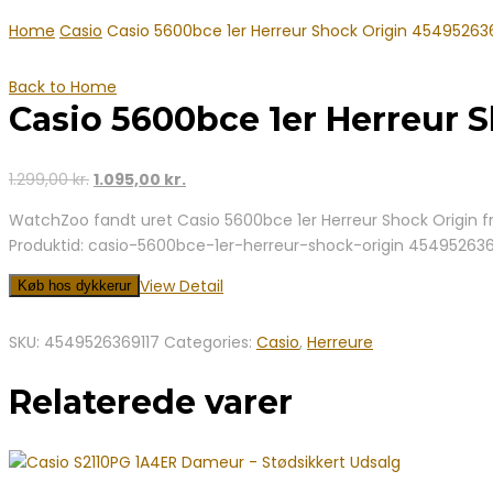
Home
Casio
Casio 5600bce 1er Herreur Shock Origin 45495263
Back to Home
Casio 5600bce 1er Herreur 
Den
Den
1.299,00
kr.
1.095,00
kr.
oprindelige
aktuelle
WatchZoo fandt uret Casio 5600bce 1er Herreur Shock Origin fra
pris
pris
Produktid: casio-5600bce-1er-herreur-shock-origin 454952636
var:
er:
1.299,00 kr..
1.095,00 kr..
View Detail
Køb hos dykkerur
SKU:
4549526369117
Categories:
Casio
,
Herreure
Relaterede varer