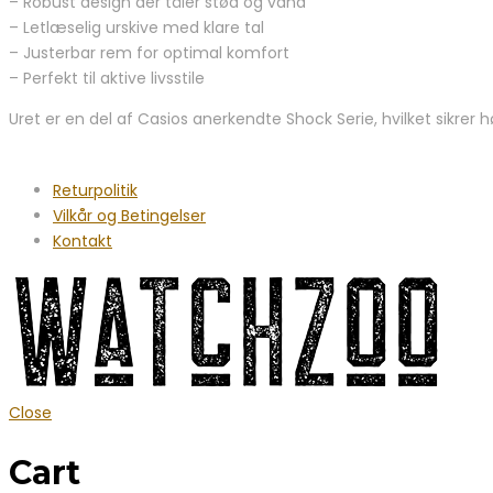
– Robust design der tåler stød og vand
– Letlæselig urskive med klare tal
– Justerbar rem for optimal komfort
– Perfekt til aktive livsstile
Uret er en del af Casios anerkendte Shock Serie, hvilket sikrer h
Returpolitik
Vilkår og Betingelser
Kontakt
Close
Cart