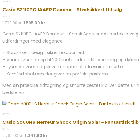
0
Casio S2110PG 1A4ER Dameur – Stødsikkert Udsalg
out
of
5
0
Den
Den
1.799,00
kr.
1.595,00
kr.
out
oprindelige
aktuelle
of
Casio S2110PG 1A4ER Dameur – Shock Serie er det perfekte valg
5
pris
pris
udfordringer med elegance.
var:
er:
1.799,00 kr..
1.595,00 kr..
– Stødsikkert design sikrer holdbarhed
– Vandafvisende op til 200 meter, ideelt til svømning og dykni
– Lysende visere og skive for optimal aflæsning i mørke
– Komfortabel rem der giver en perfekt pasform
Med sin præcise tidtagning og smarte æstetik bliver dette ur h
bedste vis.
0
Casio 5000HS Herreur Shock Origin Solar – Fantastisk tilb
out
of
5
0
Den
Den
2.799,00
kr.
2.249,00
kr.
out