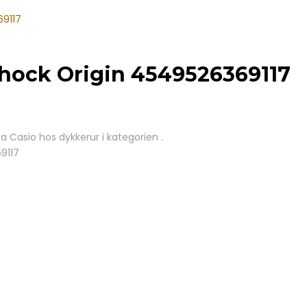
69117
Shock Origin 4549526369117
 Casio hos dykkerur i kategorien .
9117