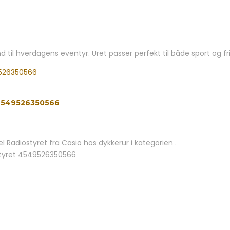
d til hverdagens eventyr. Uret passer perfekt til både sport og frit
 4549526350566
Radiostyret fra Casio hos dykkerur i kategorien .
styret 4549526350566