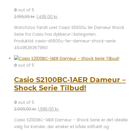
0
out of 5
Den
Den
2.199,00
kr.
1.495,00
kr.
oprindelige
aktuelle
WatchZoo fandt uret Casio S5600u 1er Dameur Shock
pris
pris
Serie fra Casio hos dykkerur i kategorien .
var:
er:
Produktid: casio-s5600u-1er-dameur-shock-serie
2.199,00 kr..
1.495,00 kr..
4549526367960
0
out of 5
Casio S2100BC-1AER Dameur –
Shock Serie Tilbud!
0
out of 5
Den
Den
2.099,00
kr.
1.995,00
kr.
oprindelige
aktuelle
Casio S2100BC-1AER Dameur – Shock Serie er det ideelle
pris
pris
valg for kvinder, der ønsker et både stilfuldt og
var:
er: