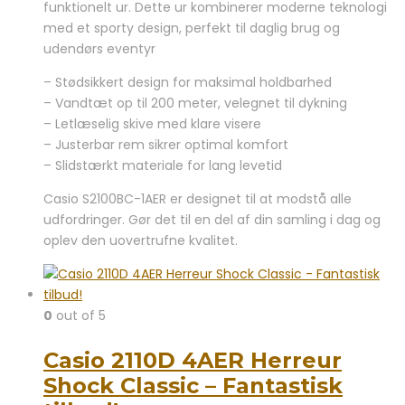
funktionelt ur. Dette ur kombinerer moderne teknologi
2.099,00 kr..
1.995,00 kr..
med et sporty design, perfekt til daglig brug og
udendørs eventyr
– Stødsikkert design for maksimal holdbarhed
– Vandtæt op til 200 meter, velegnet til dykning
– Letlæselig skive med klare visere
– Justerbar rem sikrer optimal komfort
– Slidstærkt materiale for lang levetid
Casio S2100BC-1AER er designet til at modstå alle
udfordringer. Gør det til en del af din samling i dag og
oplev den uovertrufne kvalitet.
0
out of 5
Casio 2110D 4AER Herreur
Shock Classic – Fantastisk