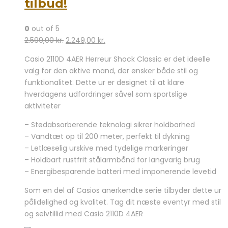
tilbud!
0
out of 5
Den
Den
2.599,00
kr.
2.249,00
kr.
oprindelige
aktuelle
Casio 2110D 4AER Herreur Shock Classic er det ideelle
pris
pris
valg for den aktive mand, der ønsker både stil og
var:
er:
funktionalitet. Dette ur er designet til at klare
2.599,00 kr..
2.249,00 kr..
hverdagens udfordringer såvel som sportslige
aktiviteter
– Stødabsorberende teknologi sikrer holdbarhed
– Vandtæt op til 200 meter, perfekt til dykning
– Letlæselig urskive med tydelige markeringer
– Holdbart rustfrit stålarmbånd for langvarig brug
– Energibesparende batteri med imponerende levetid
Som en del af Casios anerkendte serie tilbyder dette ur
pålidelighed og kvalitet. Tag dit næste eventyr med stil
og selvtillid med Casio 2110D 4AER