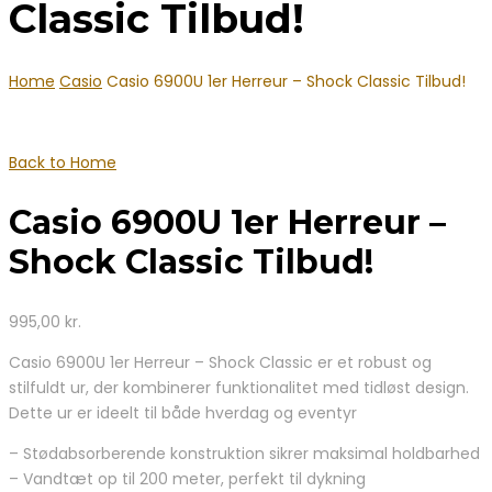
Classic Tilbud!
Home
Casio
Casio 6900U 1er Herreur – Shock Classic Tilbud!
Back to Home
Casio 6900U 1er Herreur –
Shock Classic Tilbud!
995,00
kr.
Casio 6900U 1er Herreur – Shock Classic er et robust og
stilfuldt ur, der kombinerer funktionalitet med tidløst design.
Dette ur er ideelt til både hverdag og eventyr
– Stødabsorberende konstruktion sikrer maksimal holdbarhed
– Vandtæt op til 200 meter, perfekt til dykning