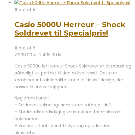
0
out of 5
Casio 5000U Herreur – Shock
Soldrevet til Specialpris!
0
out of 5
Den
Den
2.999,00
kr.
2.495,00
kr.
oprindelige
aktuelle
Casio 5000u 1er Herreur Shock Soldrevet er et robust og
pris
pris
pålideligt ur, perfekt til den aktive livsstil. Dette ur
var:
er:
kombinerer funktionalitet med et tidløst design, der
2.999,00 kr..
2.495,00 kr..
passer til enhver lejlighed.
Nøglefunktioner:
– Soldrevet teknologi, som sikrer uafbrudt drift
– Stødmodstandsdygtig konstruktion for maksimal
holdbarhed
– Vandresistent, ideelt til dykning og udendørs
aktiviteter