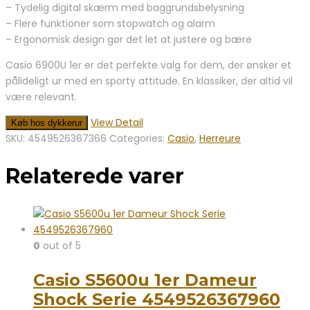
– Tydelig digital skærm med baggrundsbelysning
– Flere funktioner som stopwatch og alarm
– Ergonomisk design gør det let at justere og bære
Casio 6900U 1er er det perfekte valg for dem, der ønsker et
pålideligt ur med en sporty attitude. En klassiker, der altid vil
være relevant.
View Detail
Køb hos dykkerur
SKU:
4549526367366
Categories:
Casio
,
Herreure
Relaterede varer
0
out of 5
Casio S5600u 1er Dameur
Shock Serie 4549526367960