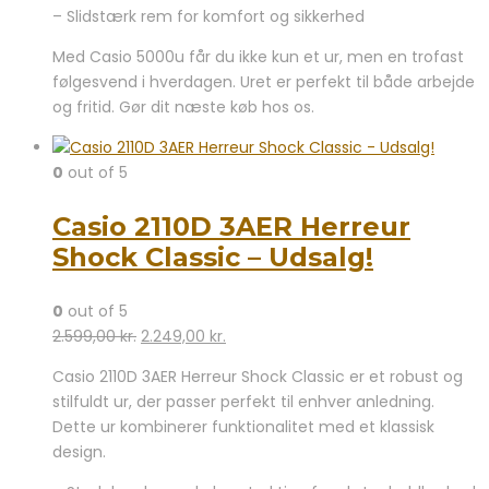
– Slidstærk rem for komfort og sikkerhed
Med Casio 5000u får du ikke kun et ur, men en trofast
følgesvend i hverdagen. Uret er perfekt til både arbejde
og fritid. Gør dit næste køb hos os.
0
out of 5
Casio 2110D 3AER Herreur
Shock Classic – Udsalg!
0
out of 5
Den
Den
2.599,00
kr.
2.249,00
kr.
oprindelige
aktuelle
Casio 2110D 3AER Herreur Shock Classic er et robust og
pris
pris
stilfuldt ur, der passer perfekt til enhver anledning.
var:
er:
Dette ur kombinerer funktionalitet med et klassisk
2.599,00 kr..
2.249,00 kr..
design.