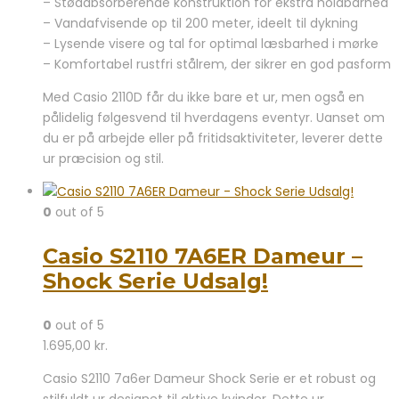
– Stødabsorberende konstruktion for ekstra holdbarhed
– Vandafvisende op til 200 meter, ideelt til dykning
– Lysende visere og tal for optimal læsbarhed i mørke
– Komfortabel rustfri stålrem, der sikrer en god pasform
Med Casio 2110D får du ikke bare et ur, men også en
pålidelig følgesvend til hverdagens eventyr. Uanset om
du er på arbejde eller på fritidsaktiviteter, leverer dette
ur præcision og stil.
0
out of 5
Casio S2110 7A6ER Dameur –
Shock Serie Udsalg!
0
out of 5
1.695,00
kr.
Casio S2110 7a6er Dameur Shock Serie er et robust og
stilfuldt ur designet til aktive kvinder. Dette ur