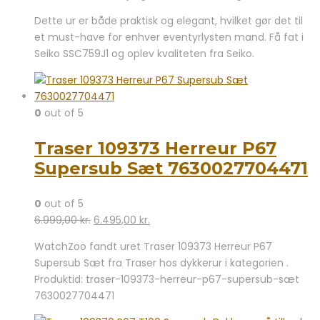
Dette ur er både praktisk og elegant, hvilket gør det til
et must-have for enhver eventyrlysten mand. Få fat i
Seiko SSC759J1 og oplev kvaliteten fra Seiko.
0
out of 5
Traser 109373 Herreur P67
Supersub Sæt 7630027704471
0
out of 5
Den
Den
6.999,00
kr.
6.495,00
kr.
oprindelige
aktuelle
WatchZoo fandt uret Traser 109373 Herreur P67
pris
pris
Supersub Sæt fra Traser hos dykkerur i kategorien .
var:
er:
Produktid: traser-109373-herreur-p67-supersub-sæt
6.999,00 kr..
6.495,00 kr..
7630027704471