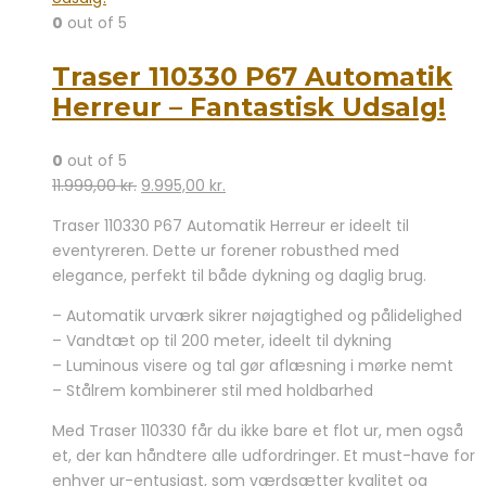
0
out of 5
Traser 110330 P67 Automatik
Herreur – Fantastisk Udsalg!
0
out of 5
Den
Den
11.999,00
kr.
9.995,00
kr.
oprindelige
aktuelle
Traser 110330 P67 Automatik Herreur er ideelt til
pris
pris
eventyreren. Dette ur forener robusthed med
var:
er:
elegance, perfekt til både dykning og daglig brug.
11.999,00 kr..
9.995,00 kr..
– Automatik urværk sikrer nøjagtighed og pålidelighed
– Vandtæt op til 200 meter, ideelt til dykning
– Luminous visere og tal gør aflæsning i mørke nemt
– Stålrem kombinerer stil med holdbarhed
Med Traser 110330 får du ikke bare et flot ur, men også
et, der kan håndtere alle udfordringer. Et must-have for
enhver ur-entusiast, som værdsætter kvalitet og