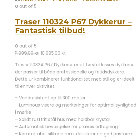
0
out of 5
Traser 110324 P67 Dykkerur –
Fantastisk tilbud!
0
out of 5
Den
Den
11.999,00
kr.
10.995,00
kr.
oprindelige
aktuelle
Traser 110324 P67 Dykkerur er et førsteklasses dykkerur,
pris
pris
der passer til både professionelle og fritidsdykkere.
var:
er:
Dette ur kombinerer funktionalitet med stil og er ideelt
11.999,00 kr..
10.995,00 kr..
til enhver aktivitet.
– Vandresistent op til 300 meter
– Luminous visere og markeringer for optimal synlighed
i mørke
– Solidt rustfrit stål hus med holdbar krystal
– Automatisk bevægelse for præcis tidtagning
– Komfortabel silikone rem, der sikrer en god pasform