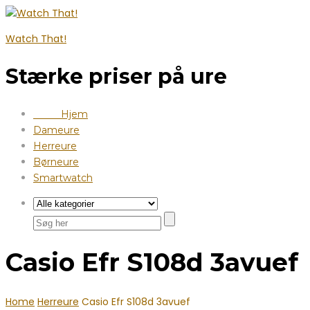
Watch That!
Stærke priser på ure
Hjem
Dameure
Herreure
Børneure
Smartwatch
Casio Efr S108d 3avuef
Home
Herreure
Casio Efr S108d 3avuef