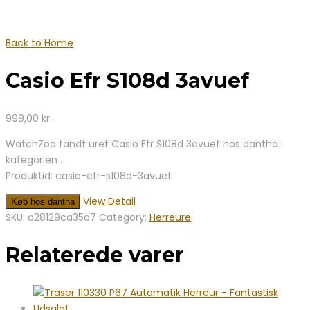
Back to Home
Casio Efr S108d 3avuef
999,00
kr.
WatchZoo fandt uret Casio Efr S108d 3avuef hos dantha i
kategorien .
Produktid: casio-efr-s108d-3avuef
View Detail
Køb hos dantha
SKU:
a28129ca35d7
Category:
Herreure
Relaterede varer