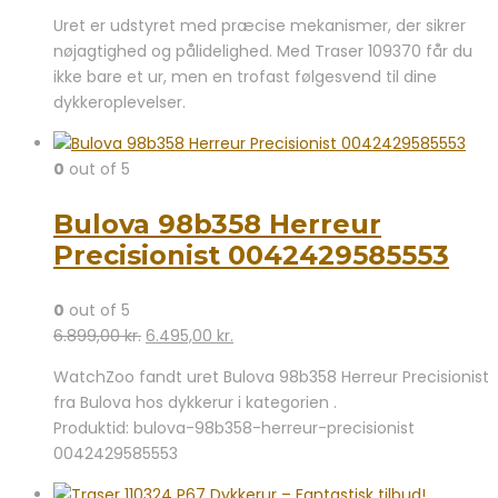
Uret er udstyret med præcise mekanismer, der sikrer
nøjagtighed og pålidelighed. Med Traser 109370 får du
ikke bare et ur, men en trofast følgesvend til dine
dykkeroplevelser.
0
out of 5
Bulova 98b358 Herreur
Precisionist 0042429585553
0
out of 5
Den
Den
6.899,00
kr.
6.495,00
kr.
oprindelige
aktuelle
WatchZoo fandt uret Bulova 98b358 Herreur Precisionist
pris
pris
fra Bulova hos dykkerur i kategorien .
var:
er:
Produktid: bulova-98b358-herreur-precisionist
6.899,00 kr..
6.495,00 kr..
0042429585553