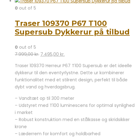
0
out of 5
Traser 109370 P67 T100
Supersub Dykkerur på tilbud
0
out of 5
Den
Den
7.999,00
kr.
7.495,00
kr.
oprindelige
aktuelle
Traser 109370 Herreur P67 T100 Supersub er det ideelle
pris
pris
dykkerur til den eventyrlystne. Dette ur kombinerer
var:
er:
funktionalitet med et stilrent design, perfekt til både
7.999,00 kr..
7.495,00 kr..
dybt vand og hverdagsbrug.
– Vandtæt op til 300 meter
– Udstyret med T100 luminescens for optimal synlighed
i mørket
– Robust konstruktion med en stålkasse og skridsikker
krone
– Læderrem for komfort og holdbarhed