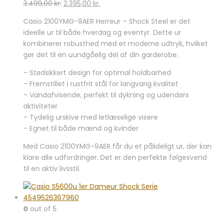
Den
Den
3.499,00
kr.
2.395,00
kr.
oprindelige
aktuelle
Casio 2100YMG-9AER Herreur – Shock Steel er det
pris
pris
ideelle ur til både hverdag og eventyr. Dette ur
var:
er:
kombinerer robusthed med et moderne udtryk, hvilket
3.499,00 kr..
2.395,00 kr..
gør det til en uundgåelig del af din garderobe.
– Stødsikkert design for optimal holdbarhed
– Fremstillet i rustfrit stål for langvarig kvalitet
– Vandafvisende, perfekt til dykning og udendørs
aktiviteter
– Tydelig urskive med letlæselige visere
– Egnet til både mænd og kvinder
Med Casio 2100YMG-9AER får du et pålideligt ur, der kan
klare alle udfordringer. Det er den perfekte følgesvend
til en aktiv livsstil.
0
out of 5