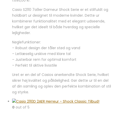
1.695,00
kr.
Casio S2110 7a9er Dameur Shock Serie er et stilfuldt og
holdbart ur designet til moderne kvinder. Dette ur
kombinerer funktionalitet med et elegant udseende,
hvilket gør det ideelt til både hverdag og specielle
lejligheder.
Nøglefunktioner:
– Robust design der tåler stød og vand
– Letlæselig urskive med klare tal
– Justerbar rem for optimal komfort
– Perfekt til aktive livsstile
Uret er en del af Casios anerkendte Shock Serie, hvilket
sikrer høj kvalitet og pålidelighed. Gør dette ur til en del
af din samling og oplev den perfekte kombination af stil
og styrke.
0
out of 5