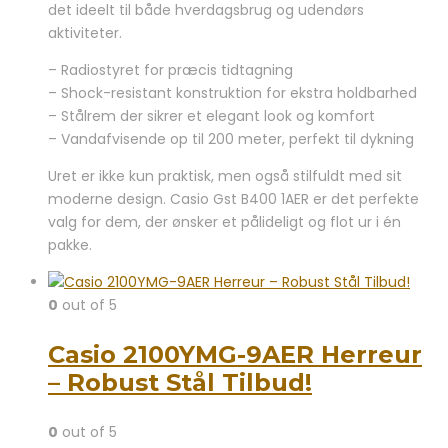
det ideelt til både hverdagsbrug og udendørs
aktiviteter.
– Radiostyret for præcis tidtagning
– Shock-resistant konstruktion for ekstra holdbarhed
– Stålrem der sikrer et elegant look og komfort
– Vandafvisende op til 200 meter, perfekt til dykning
Uret er ikke kun praktisk, men også stilfuldt med sit
moderne design. Casio Gst B400 1AER er det perfekte
valg for dem, der ønsker et pålideligt og flot ur i én
pakke.
0
out of 5
Casio 2100YMG-9AER Herreur
– Robust Stål Tilbud!
0
out of 5