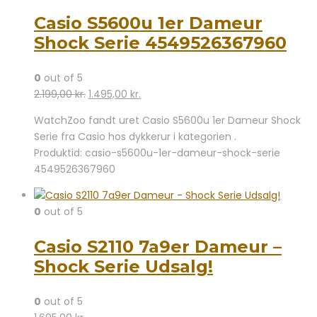
Casio S5600u 1er Dameur
Shock Serie 4549526367960
0
out of 5
Den
Den
2.199,00
kr.
1.495,00
kr.
oprindelige
aktuelle
WatchZoo fandt uret Casio S5600u 1er Dameur Shock
pris
pris
Serie fra Casio hos dykkerur i kategorien .
var:
er:
Produktid: casio-s5600u-1er-dameur-shock-serie
2.199,00 kr..
1.495,00 kr..
4549526367960
0
out of 5
Casio S2110 7a9er Dameur –
Shock Serie Udsalg!
0
out of 5