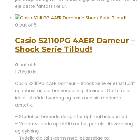
eje dette fantastiske ur.
0
out of 5
Casio S2110PG 4AER Dameur –
Shock Serie Tilbud!
0
out of 5
1.795,00
kr.
Casio S2110PG 4AER Dameur – Shock Serie er et stilfuldt
og robust ur, der henvender sig til kvinder. Dette ur er
ideelt til både hverdag og fest med sin moderne
æstetik.
– Stødabsorberende design for optimal holdbarhed
– Vandafvisende op til 100 meter, perfekt til svømning
og dykning
– Tydelig digital skærm med letlæselige tal