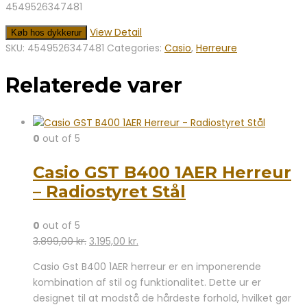
4549526347481
View Detail
Køb hos dykkerur
SKU:
4549526347481
Categories:
Casio
,
Herreure
Relaterede varer
0
out of 5
Casio GST B400 1AER Herreur
– Radiostyret Stål
0
out of 5
Den
Den
3.899,00
kr.
3.195,00
kr.
oprindelige
aktuelle
Casio Gst B400 1AER herreur er en imponerende
pris
pris
kombination af stil og funktionalitet. Dette ur er
var:
er:
designet til at modstå de hårdeste forhold, hvilket gør
3.899,00 kr..
3.195,00 kr..