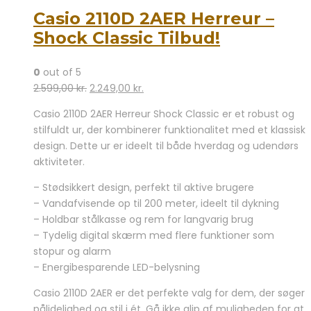
Casio 2110D 2AER Herreur –
Shock Classic Tilbud!
0
out of 5
Den
Den
2.599,00
kr.
2.249,00
kr.
oprindelige
aktuelle
Casio 2110D 2AER Herreur Shock Classic er et robust og
pris
pris
stilfuldt ur, der kombinerer funktionalitet med et klassisk
var:
er:
design. Dette ur er ideelt til både hverdag og udendørs
2.599,00 kr..
2.249,00 kr..
aktiviteter.
– Stødsikkert design, perfekt til aktive brugere
– Vandafvisende op til 200 meter, ideelt til dykning
– Holdbar stålkasse og rem for langvarig brug
– Tydelig digital skærm med flere funktioner som
stopur og alarm
– Energibesparende LED-belysning
Casio 2110D 2AER er det perfekte valg for dem, der søger
pålidelighed og stil i ét. Gå ikke glip af muligheden for at