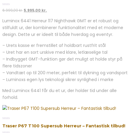
5
0
Den
Den
6.999,00
kr.
5.995,00
kr.
out
oprindelige
aktuelle
of
Luminox 6441 Herreur 117 Nighthawk GMT er et robust og
5
pris
pris
stilfuldt ur, der kombinerer funktionalitet med et moderne
var:
er:
6.999,00 kr..
5.995,00 kr..
design. Dette ur er ideelt til både hverdag og eventyr.
– Urets kasse er fremstillet af holdbart rustfrit stål
– Uret har en sort urskive med klare, letlæselige tal
– Indbygget GMT-funktion gør det muligt at holde styr på
flere tidszoner
– Vandtæt op til 200 meter, perfekt til dykning og vandsport
– Luminoxs egen lys teknologi sikrer synlighed i mørke
Med Luminox 6441 får du et ur, der holder tid under alle
forhold.
0
Traser P67 T100 Supersub Herreur – Fantastisk tilbud!
out
of