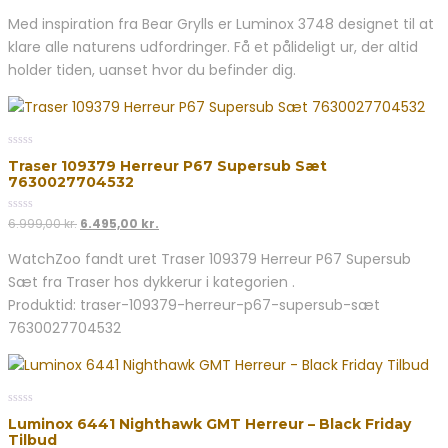
Med inspiration fra Bear Grylls er Luminox 3748 designet til at
klare alle naturens udfordringer. Få et pålideligt ur, der altid
holder tiden, uanset hvor du befinder dig.
0
Traser 109379 Herreur P67 Supersub Sæt
out
7630027704532
of
5
0
Den
Den
6.999,00
kr.
6.495,00
kr.
out
oprindelige
aktuelle
of
WatchZoo fandt uret Traser 109379 Herreur P67 Supersub
5
pris
pris
Sæt fra Traser hos dykkerur i kategorien .
var:
er:
6.999,00 kr..
6.495,00 kr..
Produktid: traser-109379-herreur-p67-supersub-sæt
7630027704532
0
Luminox 6441 Nighthawk GMT Herreur – Black Friday
out
Tilbud
of