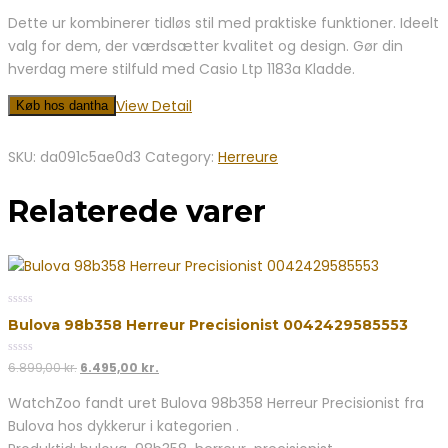
Dette ur kombinerer tidløs stil med praktiske funktioner. Ideelt
valg for dem, der værdsætter kvalitet og design. Gør din
hverdag mere stilfuld med Casio Ltp 1183a Kladde.
View Detail
Køb hos dantha
SKU:
da091c5ae0d3
Category:
Herreure
Relaterede varer
0
Bulova 98b358 Herreur Precisionist 0042429585553
out
of
5
0
Den
Den
6.899,00
kr.
6.495,00
kr.
out
oprindelige
aktuelle
of
WatchZoo fandt uret Bulova 98b358 Herreur Precisionist fra
5
pris
pris
Bulova hos dykkerur i kategorien .
var:
er:
6.899,00 kr..
6.495,00 kr..