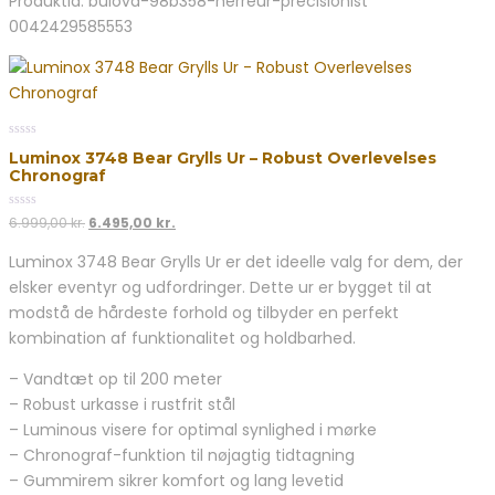
Produktid: bulova-98b358-herreur-precisionist
0042429585553
0
Luminox 3748 Bear Grylls Ur – Robust Overlevelses
out
Chronograf
of
5
0
Den
Den
6.999,00
kr.
6.495,00
kr.
out
oprindelige
aktuelle
of
Luminox 3748 Bear Grylls Ur er det ideelle valg for dem, der
5
pris
pris
elsker eventyr og udfordringer. Dette ur er bygget til at
var:
er:
6.999,00 kr..
6.495,00 kr..
modstå de hårdeste forhold og tilbyder en perfekt
kombination af funktionalitet og holdbarhed.
– Vandtæt op til 200 meter
– Robust urkasse i rustfrit stål
– Luminous visere for optimal synlighed i mørke
– Chronograf-funktion til nøjagtig tidtagning
– Gummirem sikrer komfort og lang levetid