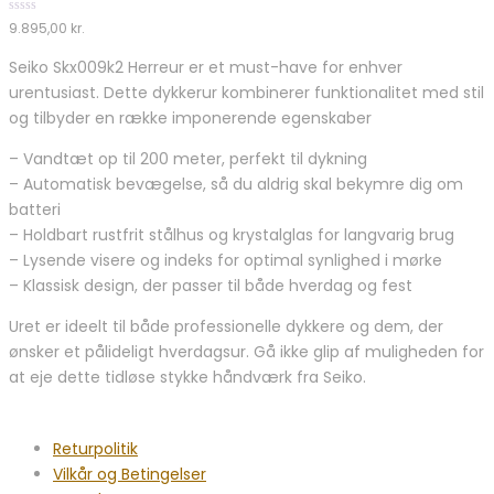
5
0
9.895,00
kr.
out
of
Seiko Skx009k2 Herreur er et must-have for enhver
5
urentusiast. Dette dykkerur kombinerer funktionalitet med stil
og tilbyder en række imponerende egenskaber
– Vandtæt op til 200 meter, perfekt til dykning
– Automatisk bevægelse, så du aldrig skal bekymre dig om
batteri
– Holdbart rustfrit stålhus og krystalglas for langvarig brug
– Lysende visere og indeks for optimal synlighed i mørke
– Klassisk design, der passer til både hverdag og fest
Uret er ideelt til både professionelle dykkere og dem, der
ønsker et pålideligt hverdagsur. Gå ikke glip af muligheden for
at eje dette tidløse stykke håndværk fra Seiko.
Returpolitik
Vilkår og Betingelser