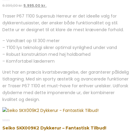
5
0
Den
Den
6.399,00
kr.
5.995,00
kr.
out
oprindelige
aktuelle
of
Traser P67 T100 Supersub Herreur er det ideelle valg for
5
pris
pris
dykkerentusiaster, der ønsker både funktionalitet og stil.
var:
er:
6.399,00 kr..
5.995,00 kr..
Dette ur er designet til at klare de mest krævende forhold.
– Vandtæt op til 300 meter
– T100 lys teknologi sikrer optimal synlighed under vand
– Robust konstruktion med høj holdbarhed
– Komfortabel læderrem
Uret har en præcis kvartsbevægelse, der garanterer pålidelig
tidtagning. Med sin sporty æstetik og avancerede funktioner
er Traser P67 T100 et must-have for enhver urelsker. Udforsk
dybderne med dette imponerende ur, der kombinerer
kvalitet og design.
0
Seiko SKX009K2 Dykkerur – Fantastisk Tilbud!
out
of