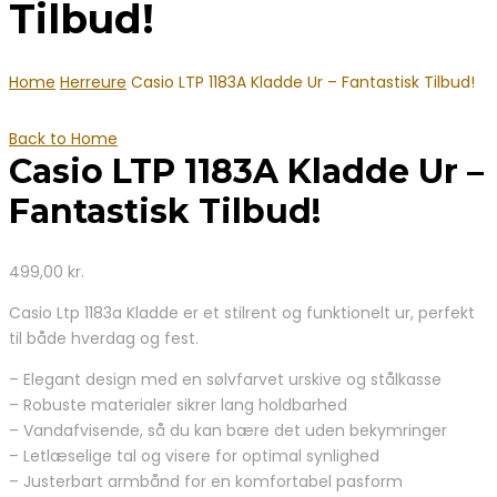
Tilbud!
Home
Herreure
Casio LTP 1183A Kladde Ur – Fantastisk Tilbud!
Back to Home
Casio LTP 1183A Kladde Ur –
Fantastisk Tilbud!
499,00
kr.
Casio Ltp 1183a Kladde er et stilrent og funktionelt ur, perfekt
til både hverdag og fest.
– Elegant design med en sølvfarvet urskive og stålkasse
– Robuste materialer sikrer lang holdbarhed
– Vandafvisende, så du kan bære det uden bekymringer
– Letlæselige tal og visere for optimal synlighed
– Justerbart armbånd for en komfortabel pasform