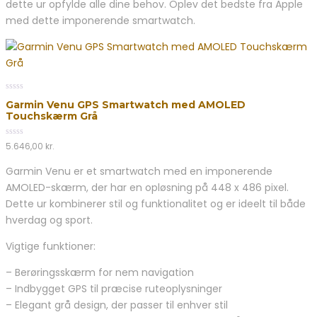
dette ur opfylde alle dine behov. Oplev det bedste fra Apple
med dette imponerende smartwatch.
0
Garmin Venu GPS Smartwatch med AMOLED
out
Touchskærm Grå
of
5
0
5.646,00
kr.
out
of
Garmin Venu er et smartwatch med en imponerende
5
AMOLED-skærm, der har en opløsning på 448 x 486 pixel.
Dette ur kombinerer stil og funktionalitet og er ideelt til både
hverdag og sport.
Vigtige funktioner:
– Berøringsskærm for nem navigation
– Indbygget GPS til præcise ruteoplysninger
– Elegant grå design, der passer til enhver stil