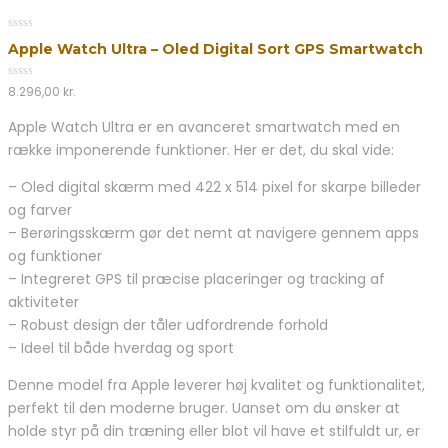
0
Apple Watch Ultra – Oled Digital Sort GPS Smartwatch
out
of
5
0
8.296,00
kr.
out
of
Apple Watch Ultra er en avanceret smartwatch med en
5
række imponerende funktioner. Her er det, du skal vide:
– Oled digital skærm med 422 x 514 pixel for skarpe billeder
og farver
– Berøringsskærm gør det nemt at navigere gennem apps
og funktioner
– Integreret GPS til præcise placeringer og tracking af
aktiviteter
– Robust design der tåler udfordrende forhold
– Ideel til både hverdag og sport
Denne model fra Apple leverer høj kvalitet og funktionalitet,
perfekt til den moderne bruger. Uanset om du ønsker at
holde styr på din træning eller blot vil have et stilfuldt ur, er