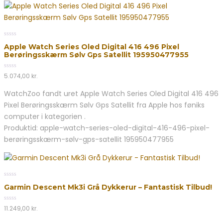
0
Apple Watch Series Oled Digital 416 496 Pixel
out
Berøringsskærm Sølv Gps Satellit 195950477955
of
5
0
5.074,00
kr.
out
of
WatchZoo fandt uret Apple Watch Series Oled Digital 416 496
5
Pixel Berøringsskærm Sølv Gps Satellit fra Apple hos føniks
computer i kategorien .
Produktid: apple-watch-series-oled-digital-416-496-pixel-
berøringsskærm-sølv-gps-satellit 195950477955
0
Garmin Descent Mk3i Grå Dykkerur – Fantastisk Tilbud!
out
of
5
0
11.249,00
kr.
out
of