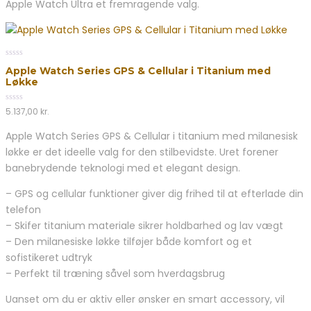
Apple Watch Ultra et fremragende valg.
0
Apple Watch Series GPS & Cellular i Titanium med
out
Løkke
of
5
0
5.137,00
kr.
out
of
Apple Watch Series GPS & Cellular i titanium med milanesisk
5
løkke er det ideelle valg for den stilbevidste. Uret forener
banebrydende teknologi med et elegant design.
– GPS og cellular funktioner giver dig frihed til at efterlade din
telefon
– Skifer titanium materiale sikrer holdbarhed og lav vægt
– Den milanesiske løkke tilføjer både komfort og et
sofistikeret udtryk
– Perfekt til træning såvel som hverdagsbrug
Uanset om du er aktiv eller ønsker en smart accessory, vil