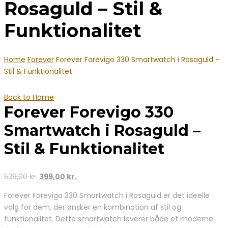
Rosaguld – Stil &
Funktionalitet
Home
Forever
Forever Forevigo 330 Smartwatch i Rosaguld –
Stil & Funktionalitet
Back to Home
Forever Forevigo 330
Smartwatch i Rosaguld –
Stil & Funktionalitet
Den
Den
529,00
kr.
399,00
kr.
oprindelige
aktuelle
Forever Forevigo 330 Smartwatch i Rosaguld er det ideelle
pris
pris
valg for dem, der ønsker en kombination af stil og
var:
er:
funktionalitet. Dette smartwatch leverer både et moderne
529,00 kr..
399,00 kr..