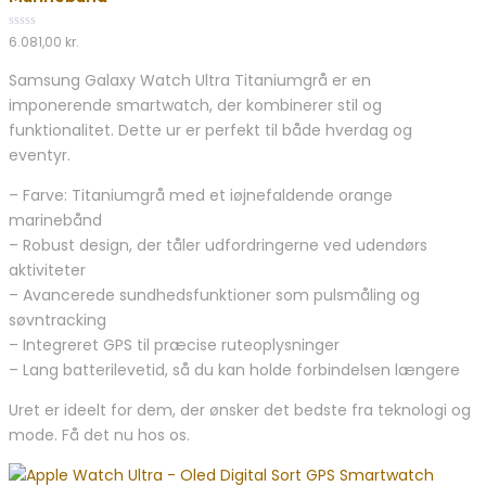
5
0
6.081,00
kr.
out
of
Samsung Galaxy Watch Ultra Titaniumgrå er en
5
imponerende smartwatch, der kombinerer stil og
funktionalitet. Dette ur er perfekt til både hverdag og
eventyr.
– Farve: Titaniumgrå med et iøjnefaldende orange
marinebånd
– Robust design, der tåler udfordringerne ved udendørs
aktiviteter
– Avancerede sundhedsfunktioner som pulsmåling og
søvntracking
– Integreret GPS til præcise ruteoplysninger
– Lang batterilevetid, så du kan holde forbindelsen længere
Uret er ideelt for dem, der ønsker det bedste fra teknologi og
mode. Få det nu hos os.