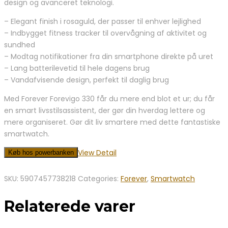
design og avanceret teknologi.
– Elegant finish i rosaguld, der passer til enhver lejlighed
– Indbygget fitness tracker til overvågning af aktivitet og
sundhed
– Modtag notifikationer fra din smartphone direkte på uret
– Lang batterilevetid til hele dagens brug
– Vandafvisende design, perfekt til daglig brug
Med Forever Forevigo 330 får du mere end blot et ur; du får
en smart livsstilsassistent, der gør din hverdag lettere og
mere organiseret. Gør dit liv smartere med dette fantastiske
smartwatch.
View Detail
Køb hos powerbanken
SKU:
5907457738218
Categories:
Forever
,
Smartwatch
Relaterede varer