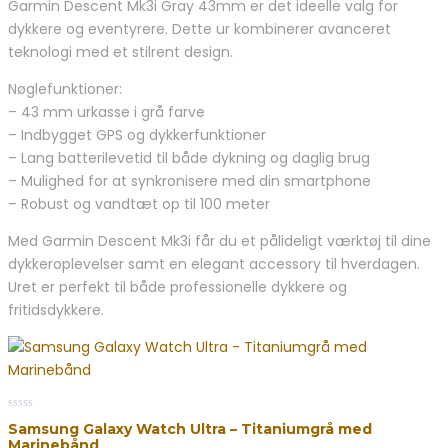
Garmin Descent Mk3i Gray 43mm er det ideelle valg for
5
dykkere og eventyrere. Dette ur kombinerer avanceret
teknologi med et stilrent design.
Nøglefunktioner:
– 43 mm urkasse i grå farve
– Indbygget GPS og dykkerfunktioner
– Lang batterilevetid til både dykning og daglig brug
– Mulighed for at synkronisere med din smartphone
– Robust og vandtæt op til 100 meter
Med Garmin Descent Mk3i får du et pålideligt værktøj til dine
dykkeroplevelser samt en elegant accessory til hverdagen.
Uret er perfekt til både professionelle dykkere og
fritidsdykkere.
0
Samsung Galaxy Watch Ultra – Titaniumgrå med
out
Marinebånd
of