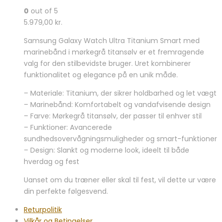
0
out of 5
5.979,00
kr.
Samsung Galaxy Watch Ultra Titanium Smart med
marinebånd i mørkegrå titansølv er et fremragende
valg for den stilbevidste bruger. Uret kombinerer
funktionalitet og elegance på en unik måde.
– Materiale: Titanium, der sikrer holdbarhed og let vægt
– Marinebånd: Komfortabelt og vandafvisende design
– Farve: Mørkegrå titansølv, der passer til enhver stil
– Funktioner: Avancerede
sundhedsovervågningsmuligheder og smart-funktioner
– Design: Slankt og moderne look, ideelt til både
hverdag og fest
Uanset om du træner eller skal til fest, vil dette ur være
din perfekte følgesvend.
Returpolitik
Vilkår og Betingelser