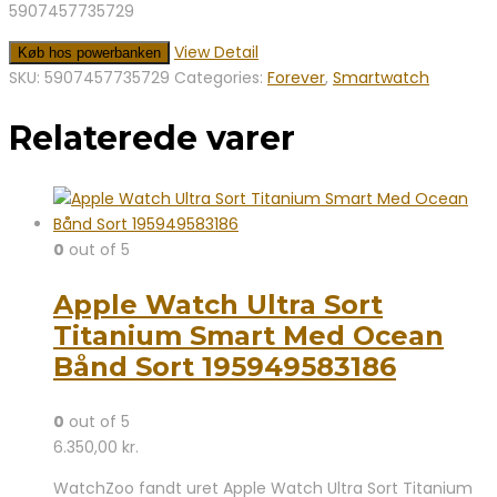
5907457735729
View Detail
Køb hos powerbanken
SKU:
5907457735729
Categories:
Forever
,
Smartwatch
Relaterede varer
0
out of 5
Apple Watch Ultra Sort
Titanium Smart Med Ocean
Bånd Sort 195949583186
0
out of 5
6.350,00
kr.
WatchZoo fandt uret Apple Watch Ultra Sort Titanium