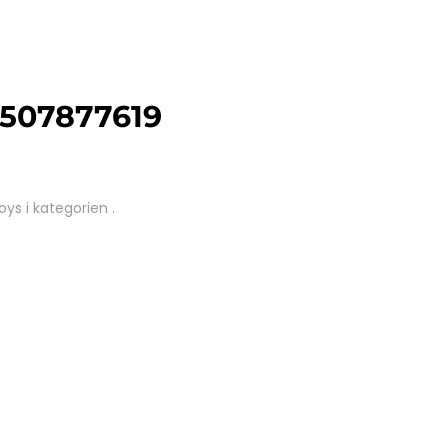
5507877619
ys i kategorien .