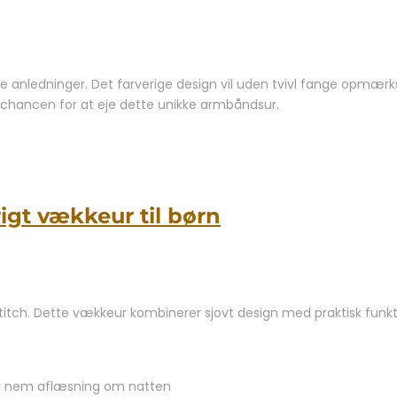
ige anledninger. Det farverige design vil uden tvivl fange opmær
f chancen for at eje dette unikke armbåndsur.
igt vækkeur til børn
titch. Dette vækkeur kombinerer sjovt design med praktisk funktio
 for nem aflæsning om natten