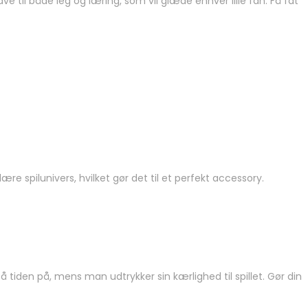
til både leg og læring, som vil glæde enhver lille fan. Få fat
 spilunivers, hvilket gør det til et perfekt accessory.
å tiden på, mens man udtrykker sin kærlighed til spillet. Gør din