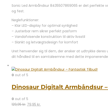
Sonic Led Armbåndsur 8435507869065 er det perfekte valg
og fest.
Nøglefunktioner:
– Klar LED-display for optimal synlighed
– Justerbar rem sikrer perfekt pasform
– Vandafvisende konstruktion til aktiv livsstil
– Slankt og letvægtsdesign for komfort
Uret henvender sig til dem, der ønsker at udtrykke deres
dit håndled til en samtaleemne med dette imponerend
0
out of 5
Dinosaur Digitalt Armbåndsur – 
0
out of 5
Den
Den
129,95
kr.
79,95
kr.