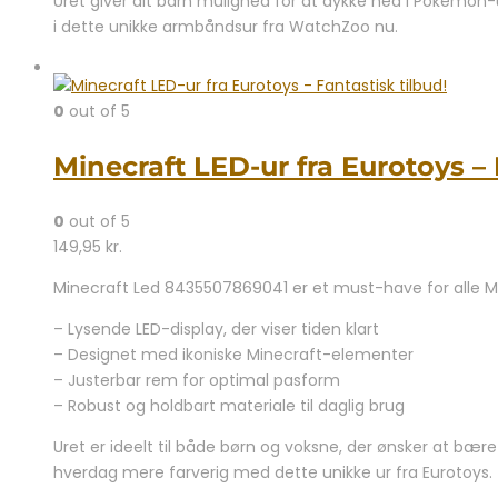
Uret giver dit barn mulighed for at dykke ned i Pokémon-
i dette unikke armbåndsur fra WatchZoo nu.
0
out of 5
Minecraft LED-ur fra Eurotoys – 
0
out of 5
149,95
kr.
Minecraft Led 8435507869041 er et must-have for alle Min
– Lysende LED-display, der viser tiden klart
– Designet med ikoniske Minecraft-elementer
– Justerbar rem for optimal pasform
– Robust og holdbart materiale til daglig brug
Uret er ideelt til både børn og voksne, der ønsker at bære
hverdag mere farverig med dette unikke ur fra Eurotoys.