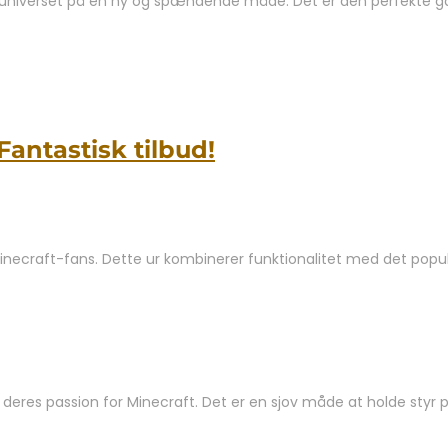
universet på en ny og spændende måde. Det er den perfekte gave 
Fantastisk tilbud!
ecraft-fans. Dette ur kombinerer funktionalitet med det populære
 deres passion for Minecraft. Det er en sjov måde at holde styr p