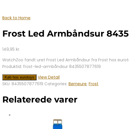
Back to Home
Frost Led Armbåndsur 843
149,95
kr.
WatchZoo fandt uret Frost Led Armbåndsur fra Frost hos euroto
Produktid: frost-led-armbåndsur 8435507877619
View Detail
Køb hos eurotoys
SKU:
8435507877619
Categories:
Børneure
,
Frost
Relaterede varer