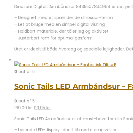
oprindelige
aktuelle
Dinosaur Digitalt Armbåndsur 8435507834964 er det perfek
pris
pris
var:
er:
– Designet med et spændende dinosaur-tema
129,95 kr..
79,95 kr..
– Let at bruge med en simpel digital visning
– Holdbart materiale, der tåler leg og aktivitet
– Justerbart rem for optimal pasform
Uret er ideelt til både hverdag og specielle lejligheder. 
0
out of 5
Sonic Tails LED Armbåndsur – Fa
0
out of 5
Den
Den
169,00
kr.
99,95
kr.
oprindelige
aktuelle
Sonic Tails LED Armbåndsur er et must-have for alle Soni
pris
pris
var:
er:
– Lysende LED-display, ideelt til mørke omgivelser