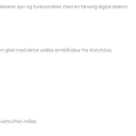
inerer sjov og funktionalitet med en farverig digital skærm.
dit barn glad med dette unikke armbåndsur fra WatchZoo.
uovertruffen måde