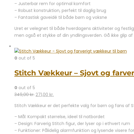
169,00 kr..
99,95 kr..
– Justerbar rem for optimal komfort
– Robust konstruktion, perfekt til daglig brug
– Fantastisk gaveidé til både børn og voksne
Uret er velegnet til både hverdagens aktiviteter og festl
men også et stykke af din yndlingsverden. Gå ikke glip a
0
out of 5
Stitch Vækkeur – Sjovt og farver
0
out of 5
Den
Den
349,00
kr.
271,00
kr.
oprindelige
aktuelle
Stitch Vækkeur er det perfekte valg for børn og fans af S
pris
pris
var:
er:
– Mål: Kompakt størrelse, ideel til natbordet
349,00 kr..
271,00 kr..
– Design: Farverig Stitch figur, der lyser op i ethvert rum
– Funktioner: Pålidelig alarmfunktion og lysende visere