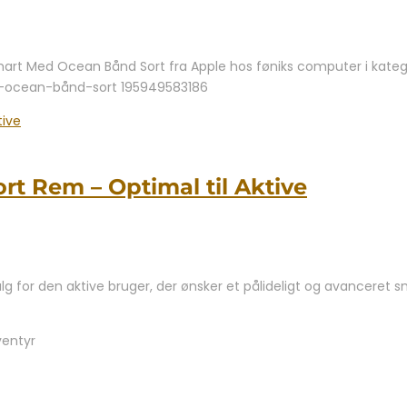
art Med Ocean Bånd Sort fra Apple hos føniks computer i katego
d-ocean-bånd-sort 195949583186
t Rem – Optimal til Aktive
 for den aktive bruger, der ønsker et pålideligt og avanceret 
ventyr