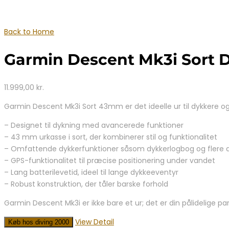
Back to Home
Garmin Descent Mk3i Sort Dy
11.999,00
kr.
Garmin Descent Mk3i Sort 43mm er det ideelle ur til dykkere og 
– Designet til dykning med avancerede funktioner
– 43 mm urkasse i sort, der kombinerer stil og funktionalitet
– Omfattende dykkerfunktioner såsom dykkerlogbog og flere dy
– GPS-funktionalitet til præcise positionering under vandet
– Lang batterilevetid, ideel til lange dykkeeventyr
– Robust konstruktion, der tåler barske forhold
Garmin Descent Mk3i er ikke bare et ur; det er din pålidelige p
View Detail
Køb hos diving 2000