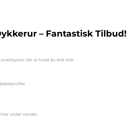
kkerur – Fantastisk Tilbud!
eventyrere. Her er hvad du skal vide:
kkerprofiler
artner under vandet.