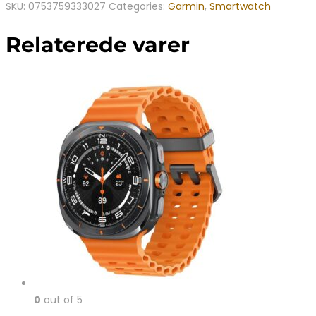
SKU:
0753759333027
Categories:
Garmin
,
Smartwatch
Relaterede varer
0
out of 5