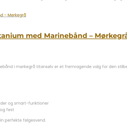
itanium med Marinebånd – Mørkegr
nd i mørkegrå titansølv er et fremragende valg for den stilbev
der og smart-funktioner
 og fest
din perfekte følgesvend.