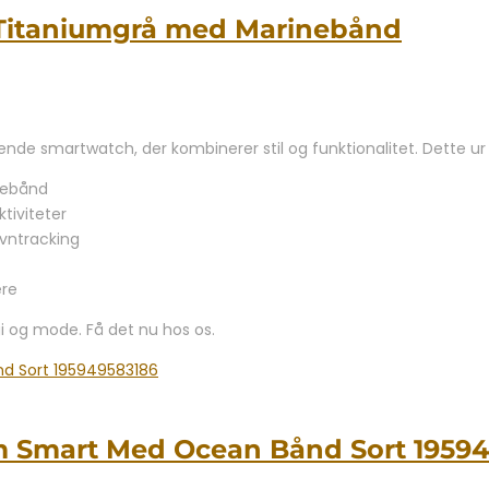
 Titaniumgrå med Marinebånd
e smartwatch, der kombinerer stil og funktionalitet. Dette ur e
nebånd
tiviteter
vntracking
ere
gi og mode. Få det nu hos os.
um Smart Med Ocean Bånd Sort 1959