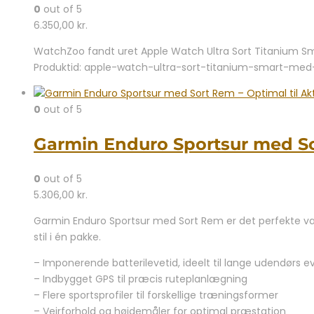
0
out of 5
6.350,00
kr.
WatchZoo fandt uret Apple Watch Ultra Sort Titanium Sm
Produktid: apple-watch-ultra-sort-titanium-smart-me
0
out of 5
Garmin Enduro Sportsur med Sor
0
out of 5
5.306,00
kr.
Garmin Enduro Sportsur med Sort Rem er det perfekte valg
stil i én pakke.
– Imponerende batterilevetid, ideelt til lange udendørs e
– Indbygget GPS til præcis ruteplanlægning
– Flere sportsprofiler til forskellige træningsformer
– Vejrforhold og højdemåler for optimal præstation