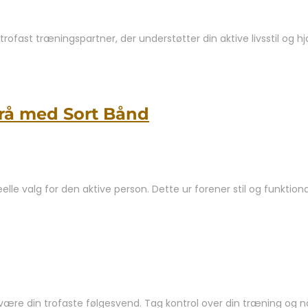
rofast træningspartner, der understøtter din aktive livsstil og 
grå med Sort Bånd
lle valg for den aktive person. Dette ur forener stil og funktiona
nix være din trofaste følgesvend. Tag kontrol over din træning 