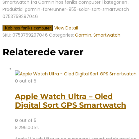
Smartwatch fra Garmin hos føniks computer i kategorien .
Produktid: garmin-forerunner-955-solar-sort-smartwatch
0753759297046
View Detail
Køb hos føniks computer
SKU:
0753759297046
Categories:
Garmin
,
Smartwatch
Relaterede varer
0
out of 5
Apple Watch Ultra – Oled
Digital Sort GPS Smartwatch
0
out of 5
8.296,00
kr.
Apple Watch Ultra er en avanceret smartwatch med en