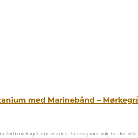
itanium med Marinebånd – Mørkegr
nd i mørkegrå titansølv er et fremragende valg for den stilbev