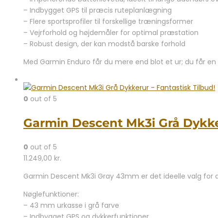
– Indbygget GPS til præcis ruteplanlægning
– Flere sportsprofiler til forskellige træningsformer
– Vejrforhold og højdemåler for optimal præstation
– Robust design, der kan modstå barske forhold
Med Garmin Enduro får du mere end blot et ur; du får en t
0
out of 5
Garmin Descent Mk3i Grå Dykker
0
out of 5
11.249,00
kr.
Garmin Descent Mk3i Gray 43mm er det ideelle valg for d
Nøglefunktioner:
– 43 mm urkasse i grå farve
– Indbygget GPS og dykkerfunktioner