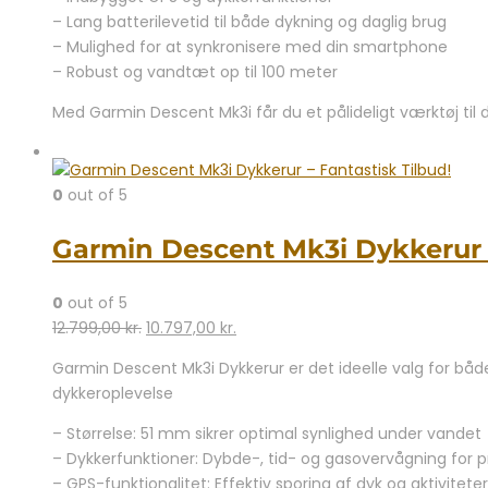
– Lang batterilevetid til både dykning og daglig brug
– Mulighed for at synkronisere med din smartphone
– Robust og vandtæt op til 100 meter
Med Garmin Descent Mk3i får du et pålideligt værktøj til d
0
out of 5
Garmin Descent Mk3i Dykkerur –
0
out of 5
Den
Den
12.799,00
kr.
10.797,00
kr.
oprindelige
aktuelle
Garmin Descent Mk3i Dykkerur er det ideelle valg for både
pris
pris
dykkeroplevelse
var:
er:
12.799,00 kr..
10.797,00 kr..
– Størrelse: 51 mm sikrer optimal synlighed under vandet
– Dykkerfunktioner: Dybde-, tid- og gasovervågning for 
– GPS-funktionalitet: Effektiv sporing af dyk og aktiviteter