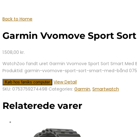
Back to Home
Garmin Vvomove Sport Sor
1.508,00
kr.
WatchZoo fandt uret Garmin Vvomove Sport Sort Smart Med Bå
Produktid: garmin-vvomove-sport-sort-smart-med-bånd 07
View Detail
Køb hos føniks computer
SKU:
0753759274498
Categories:
Garmin
,
Smartwatch
Relaterede varer