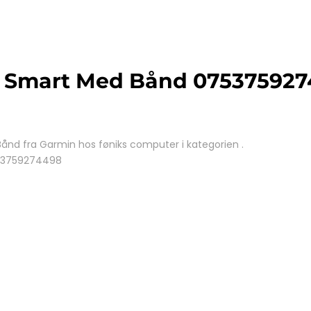
t Smart Med Bånd 07537592
nd fra Garmin hos føniks computer i kategorien .
53759274498