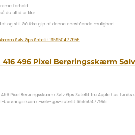
streme forhold
å du altid er klar
tet og stil. Gå ikke glip af denne enestående mulighed.
l 416 496 Pixel Berøringsskærm Sølv
496 Pixel Berøringsskærm Sølv Gps Satellit fra Apple hos føniks 
el-berøringsskærm-sølv-gps-satellit 195950477955