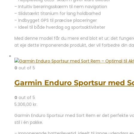
– Intuitiv berøringsskærm til nem navigation
– Slidstærkt titanium for lang holdbarhed
– Indbygget GPS til præcise placeringer
– Ideel til både hverdag og sportsaktiviteter
Med denne model får du mere end blot et ur; det fungerer
at eje dette imponerende produkt, der vil forbedre din da
0
out of 5
Garmin Enduro Sportsur med Sor
0
out of 5
5.306,00
kr.
Garmin Enduro Sportsur med Sort Rem er det perfekte valg
stil i én pakke.
– Imponerende batterilevetid, ideelt til lange udendørs e