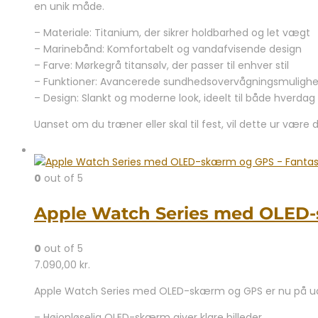
en unik måde.
– Materiale: Titanium, der sikrer holdbarhed og let vægt
– Marinebånd: Komfortabelt og vandafvisende design
– Farve: Mørkegrå titansølv, der passer til enhver stil
– Funktioner: Avancerede sundhedsovervågningsmulighe
– Design: Slankt og moderne look, ideelt til både hverdag
Uanset om du træner eller skal til fest, vil dette ur være 
0
out of 5
Apple Watch Series med OLED-s
0
out of 5
7.090,00
kr.
Apple Watch Series med OLED-skærm og GPS er nu på uds
– Højopløselig OLED-skærm giver klare billeder