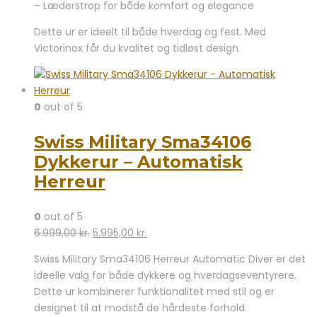
– Læderstrop for både komfort og elegance
Dette ur er ideelt til både hverdag og fest. Med
Victorinox får du kvalitet og tidløst design.
0
out of 5
Swiss Military Sma34106
Dykkerur – Automatisk
Herreur
0
out of 5
Den
Den
6.999,00
kr.
5.995,00
kr.
oprindelige
aktuelle
Swiss Military Sma34106 Herreur Automatic Diver er det
pris
pris
ideelle valg for både dykkere og hverdagseventyrere.
var:
er:
Dette ur kombinerer funktionalitet med stil og er
6.999,00 kr..
5.995,00 kr..
designet til at modstå de hårdeste forhold.