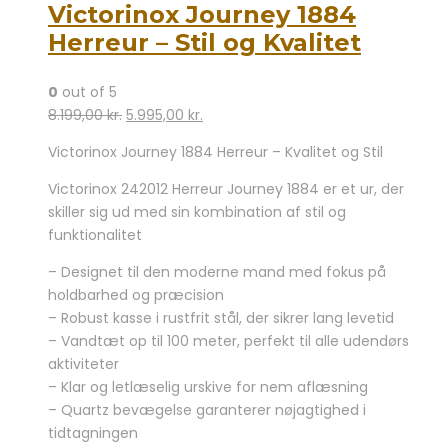
Victorinox Journey 1884
Herreur – Stil og Kvalitet
0
out of 5
Den
Den
8.199,00
kr.
5.995,00
kr.
oprindelige
aktuelle
Victorinox Journey 1884 Herreur – Kvalitet og Stil
pris
pris
var:
er:
Victorinox 242012 Herreur Journey 1884 er et ur, der
8.199,00 kr..
5.995,00 kr..
skiller sig ud med sin kombination af stil og
funktionalitet
– Designet til den moderne mand med fokus på
holdbarhed og præcision
– Robust kasse i rustfrit stål, der sikrer lang levetid
– Vandtæt op til 100 meter, perfekt til alle udendørs
aktiviteter
– Klar og letlæselig urskive for nem aflæsning
– Quartz bevægelse garanterer nøjagtighed i
tidtagningen