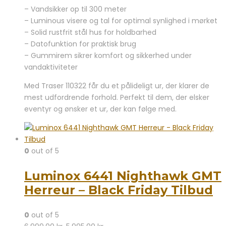
– Vandsikker op til 300 meter
– Luminous visere og tal for optimal synlighed i mørket
– Solid rustfrit stål hus for holdbarhed
– Datofunktion for praktisk brug
– Gummirem sikrer komfort og sikkerhed under
vandaktiviteter
Med Traser 110322 får du et pålideligt ur, der klarer de
mest udfordrende forhold. Perfekt til dem, der elsker
eventyr og ønsker et ur, der kan følge med.
0
out of 5
Luminox 6441 Nighthawk GMT
Herreur – Black Friday Tilbud
0
out of 5
Den
Den