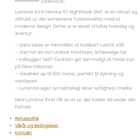
6.999,00
kr.
5.995,00
kr.
oprindelige
aktuelle
Luminox 6441 Herreur 117 Nighthawk GMT er et robust og
pris
pris
stilfuldt ur, der kombinerer funktionalitet med et
var:
er:
moderne design. Dette ur er ideelt til både hverdag og
6.999,00 kr..
5.995,00 kr..
eventyr.
– Urets kasse er fremstillet af holdbart rustfrit stål
– Uret har en sort urskive med klare, letlæselige tal
– Indbygget GMT-funktion gør det muligt at holde styr
på flere tidszoner
– Vandtæt op til 200 meter, perfekt til dykning og
vandsport
– Luminoxs egen lys teknologi sikrer synlighed i mørke
Med Luminox 6441 får du et ur, der holder tid under alle
forhold.
Returpolitik
Vilkår og Betingelser
Kontakt