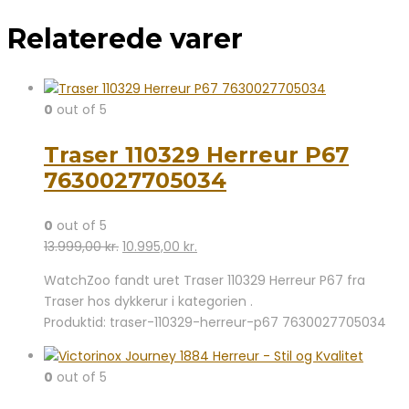
Relaterede varer
0
out of 5
Traser 110329 Herreur P67
7630027705034
0
out of 5
Den
Den
13.999,00
kr.
10.995,00
kr.
oprindelige
aktuelle
WatchZoo fandt uret Traser 110329 Herreur P67 fra
pris
pris
Traser hos dykkerur i kategorien .
var:
er:
Produktid: traser-110329-herreur-p67 7630027705034
13.999,00 kr..
10.995,00 kr..
0
out of 5