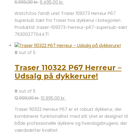
Den
Den
6.999,00
kr.
6.495,00
kr.
oprindelige
aktuelle
WatchZoo fandt uret Traser 109373 Herreur P67
pris
pris
Supersub Sæt fra Traser hos dykkerur i kategorien .
var:
er:
Produktid: traser-109373-herreur-p67-supersub-sæt
6.999,00 kr..
6.495,00 kr..
7630027704471
0
out of 5
Traser 110322 P67 Herreur –
Udsalg på dykkerure!
0
out of 5
Den
Den
12.999,00
kr.
10.995,00
kr.
oprindelige
aktuelle
Traser 110322 Herreur P67 er et robust dykkerur, der
pris
pris
kombinerer funktionalitet med stil. Uret er designet til
var:
er:
både professionelle dykkere og hverdagsbrugere, der
12.999,00 kr..
10.995,00 kr..
værdsætter kvalitet.