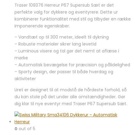
oprindelige
aktuelle
Traser 109376 Herreur P67 Supersub Sæt er det
pris
pris
perfekte valg for dykkere og eventyrere. Dette ur
var:
er:
kombinerer funktionalitet med stil og tilbyder en række
6.999,00 kr..
6.495,00 kr..
imponerende egenskaber.
– Vandtæt op til 300 meter, ideelt til dykning
– Robuste materialer sikrer lang levetid
– Luminous visere og tal gør det nemt at aflæse i
mørke
– Automatisk bevægelse for præcision og pålidelighed
– Sporty design, der passer til både hverdag og
aktiviteter
Uret er designet til at modstå de hårdeste forhold, så
du kan stole på det under alle omstændigheder. Gør
dig klar til nye eventyr med Traser P67 Supersub Sæt.
0
out of 5