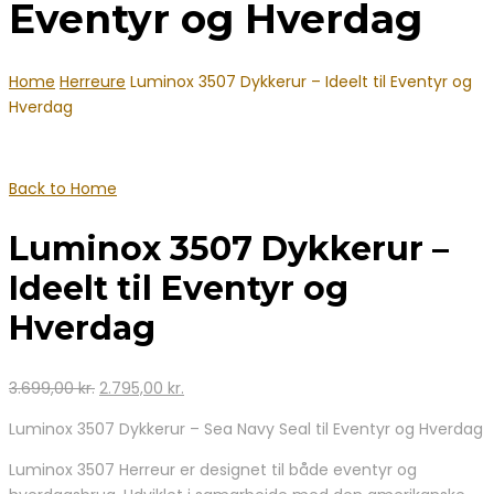
Eventyr og Hverdag
Home
Herreure
Luminox 3507 Dykkerur – Ideelt til Eventyr og
Hverdag
Back to Home
Luminox 3507 Dykkerur –
Ideelt til Eventyr og
Hverdag
Den
Den
3.699,00
kr.
2.795,00
kr.
oprindelige
aktuelle
Luminox 3507 Dykkerur – Sea Navy Seal til Eventyr og Hverdag
pris
pris
var:
er:
Luminox 3507 Herreur er designet til både eventyr og
3.699,00 kr..
2.795,00 kr..