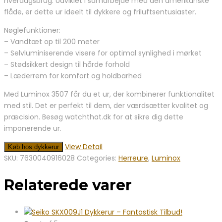
hverdagsbrug. Udviklet i samarbejde med den amerikanske
flåde, er dette ur ideelt til dykkere og friluftsentusiaster.
Nøglefunktioner:
– Vandtæt op til 200 meter
– Selvluminiserende visere for optimal synlighed i mørket
– Stødsikkert design til hårde forhold
– Læderrem for komfort og holdbarhed
Med Luminox 3507 får du et ur, der kombinerer funktionalitet
med stil. Det er perfekt til dem, der værdsætter kvalitet og
præcision. Besøg watchthat.dk for at sikre dig dette
imponerende ur.
View Detail
Køb hos dykkerur
SKU:
7630040916028
Categories:
Herreure
,
Luminox
Relaterede varer