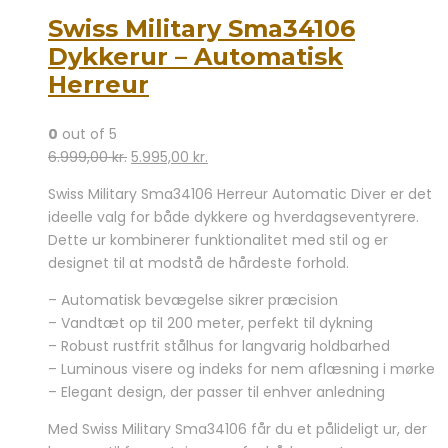
Swiss Military Sma34106
Dykkerur – Automatisk
Herreur
0
out of 5
Den
Den
6.999,00
kr.
5.995,00
kr.
oprindelige
aktuelle
Swiss Military Sma34106 Herreur Automatic Diver er det
pris
pris
ideelle valg for både dykkere og hverdagseventyrere.
var:
er:
Dette ur kombinerer funktionalitet med stil og er
6.999,00 kr..
5.995,00 kr..
designet til at modstå de hårdeste forhold.
– Automatisk bevægelse sikrer præcision
– Vandtæt op til 200 meter, perfekt til dykning
– Robust rustfrit stålhus for langvarig holdbarhed
– Luminous visere og indeks for nem aflæsning i mørke
– Elegant design, der passer til enhver anledning
Med Swiss Military Sma34106 får du et pålideligt ur, der