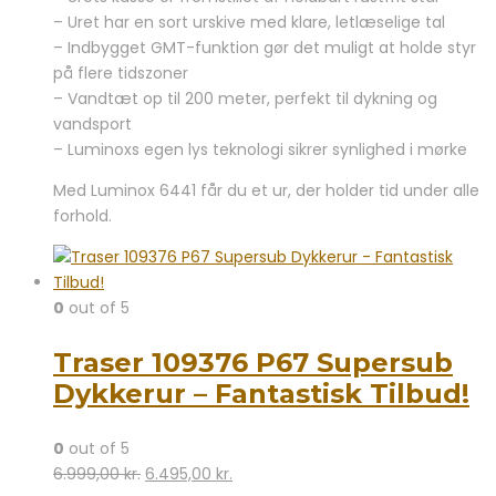
– Uret har en sort urskive med klare, letlæselige tal
– Indbygget GMT-funktion gør det muligt at holde styr
på flere tidszoner
– Vandtæt op til 200 meter, perfekt til dykning og
vandsport
– Luminoxs egen lys teknologi sikrer synlighed i mørke
Med Luminox 6441 får du et ur, der holder tid under alle
forhold.
0
out of 5
Traser 109376 P67 Supersub
Dykkerur – Fantastisk Tilbud!
0
out of 5
Den
Den
6.999,00
kr.
6.495,00
kr.