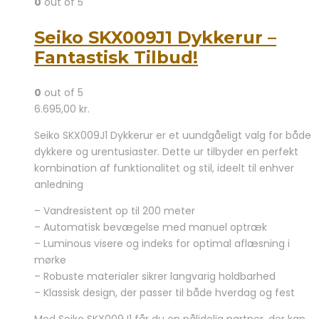
0
out of 5
Seiko SKX009J1 Dykkerur –
Fantastisk Tilbud!
0
out of 5
6.695,00
kr.
Seiko SKX009J1 Dykkerur er et uundgåeligt valg for både
dykkere og urentusiaster. Dette ur tilbyder en perfekt
kombination af funktionalitet og stil, ideelt til enhver
anledning
– Vandresistent op til 200 meter
– Automatisk bevægelse med manuel optræk
– Luminous visere og indeks for optimal aflæsning i
mørke
– Robuste materialer sikrer langvarig holdbarhed
– Klassisk design, der passer til både hverdag og fest
Med Seiko SKX009J1 får du en pålidelig partner, der kan