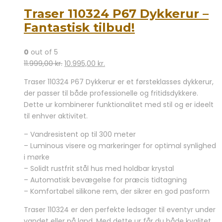
Traser 110324 P67 Dykkerur –
Fantastisk tilbud!
0
out of 5
Den
Den
11.999,00
kr.
10.995,00
kr.
oprindelige
aktuelle
Traser 110324 P67 Dykkerur er et førsteklasses dykkerur,
pris
pris
der passer til både professionelle og fritidsdykkere.
var:
er:
Dette ur kombinerer funktionalitet med stil og er ideelt
11.999,00 kr..
10.995,00 kr..
til enhver aktivitet.
– Vandresistent op til 300 meter
– Luminous visere og markeringer for optimal synlighed
i mørke
– Solidt rustfrit stål hus med holdbar krystal
– Automatisk bevægelse for præcis tidtagning
– Komfortabel silikone rem, der sikrer en god pasform
Traser 110324 er den perfekte ledsager til eventyr under
vandet eller på land. Med dette ur får du både kvalitet