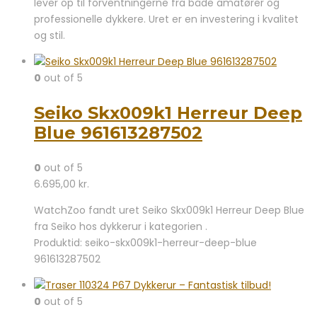
lever op til forventningerne fra både amatører og
professionelle dykkere. Uret er en investering i kvalitet
og stil.
0
out of 5
Seiko Skx009k1 Herreur Deep
Blue 961613287502
0
out of 5
6.695,00
kr.
WatchZoo fandt uret Seiko Skx009k1 Herreur Deep Blue
fra Seiko hos dykkerur i kategorien .
Produktid: seiko-skx009k1-herreur-deep-blue
961613287502
0
out of 5