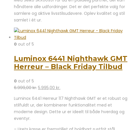
håndtere alle udfordringer. Det er det perfekte valg for
samlere og aktive livsstilsudøvere. Oplev kvalitet og stil
samlet i ét ur.
0
out of 5
Luminox 6441 Nighthawk GMT
Herreur – Black Friday Tilbud
0
out of 5
Den
Den
6.999,00
kr.
5.995,00
kr.
oprindelige
aktuelle
Luminox 6441 Herreur 117 Nighthawk GMT er et robust og
pris
pris
stilfuldt ur, der kombinerer funktionalitet med et
var:
er:
moderne design. Dette ur er ideelt til både hverdag og
6.999,00 kr..
5.995,00 kr..
eventyr.
– Urets kasse er fremstillet af holdbart rustfrit stål