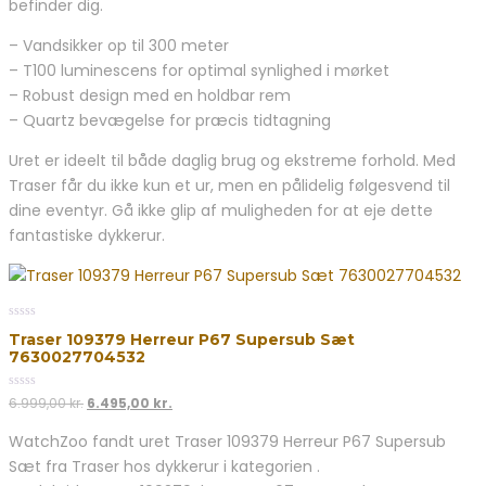
befinder dig.
– Vandsikker op til 300 meter
– T100 luminescens for optimal synlighed i mørket
– Robust design med en holdbar rem
– Quartz bevægelse for præcis tidtagning
Uret er ideelt til både daglig brug og ekstreme forhold. Med
Traser får du ikke kun et ur, men en pålidelig følgesvend til
dine eventyr. Gå ikke glip af muligheden for at eje dette
fantastiske dykkerur.
0
Traser 109379 Herreur P67 Supersub Sæt
out
7630027704532
of
5
0
Den
Den
6.999,00
kr.
6.495,00
kr.
out
oprindelige
aktuelle
of
WatchZoo fandt uret Traser 109379 Herreur P67 Supersub
5
pris
pris
Sæt fra Traser hos dykkerur i kategorien .
var:
er: