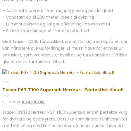
– Automatik urværk sikrer nøjagtighed og pålidelighed
– Vandtæt op til 200 meter, ideelt til dykning
– Luminous visere og tal gør aflæsning i mørke nemt
– Stålrem kombinerer stil med holdbarhed
Med Traser 110330 får du ikke bare et flot ur, men også et, der
kan håndtere alle udfordringer. Et must-have for enhver ur-
entusiast, som værdsætter kvalitet og funktionalitet. Gå ikke
glip af dette fantastiske tilbud.
0
Traser P67 T100 Supersub Herreur – Fantastisk tilbud!
out
of
5
0
Den
Den
7.199,00
kr.
6.749,00
kr.
out
oprindelige
aktuelle
of
Traser 109372 Herreur P67 T100 Supersub er det perfekte valg
5
pris
pris
for dykkere og eventyrere. Dette ur kombinerer funktionalitet
var:
er:
7.199,00 kr..
6.749,00 kr..
med stil, så du altid kan holde styr på tiden, uanset hvor du