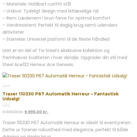
– Materiale: Holdbart rustfrit stål
– Urskive: Tydeligt design med letlæselige tal
– Rem: Læderrem i brun farve for optimal komfort
– Vandresistent: Perfekt til daglig brug samt udendørs
aktiviteter
– Størrelse: Universel pasform til de fleste håndled
Uret er en del af Tw Steel’s eksklusive kollektion og
fremhæver kvaliteten i hver detalje. Opgrader din stil med
Steel Ace132 Herreur Ace Genesis.
0
Traser 110330 P67 Automatik Herreur – Fantastisk
out
Udsalg!
of
5
0
Den
Den
11.999,00
kr.
9.995,00
kr.
out
oprindelige
aktuelle
of
Traser 110330 P67 Automatik Herreur er ideelt til eventyreren.
5
pris
pris
Dette ur forener robusthed med elegance, perfekt til både
var:
er:
11.999,00 kr..
9.995,00 kr..
dykning og daglig brug.