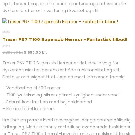
op til forventningerne fra både amatører og professionelle
dykkere. Uret er en investering i kvalitet og stil.
0
Traser P67 T100 Supersub Herreur – Fantastisk tilbud!
out
of
5
0
Den
Den
6.399,00
kr.
5.995,00
kr.
out
oprindelige
aktuelle
of
Traser P67 T100 Supersub Herreur er det ideelle valg for
5
pris
pris
dykkerentusiaster, der ønsker både funktionalitet og stil.
var:
er:
6.399,00 kr..
5.995,00 kr..
Dette ur er designet til at klare de mest krævende forhold.
– Vandtæt op til 300 meter
– T100 lys teknologi sikrer optimal synlighed under vand
– Robust konstruktion med høj holdbarhed
– Komfortabel læderrem
Uret har en præcis kvartsbevægelse, der garanterer pålidelig
tidtagning. Med sin sporty æstetik og avancerede funktioner
er Traser P67 T100 et must-have for enhver urelsker. Udforsk