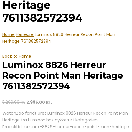
Heritage
7611382572394
Home
Herreure
Luminox 8826 Herreur Recon Point Man
Heritage 7611382572394
Back to Home
Luminox 8826 Herreur
Recon Point Man Heritage
7611382572394
Den
Den
5.299,00
kr.
2.995,00
kr.
oprindelige
aktuelle
WatchZoo fandt uret Luminox 8826 Herreur Recon Point Man
pris
pris
Heritage fra Luminox hos dykkerur i kategorien .
var:
er:
Produktid: luminox-8826-herreur-recon-point-man-heritage
5.299,00 kr..
2.995,00 kr..