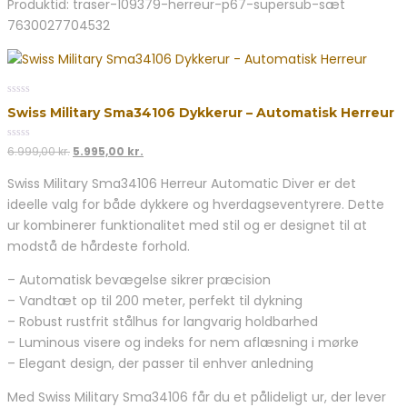
6.999,00 kr..
6.495,00 kr..
Produktid: traser-109379-herreur-p67-supersub-sæt
7630027704532
0
Swiss Military Sma34106 Dykkerur – Automatisk Herreur
out
of
5
0
Den
Den
6.999,00
kr.
5.995,00
kr.
out
oprindelige
aktuelle
of
Swiss Military Sma34106 Herreur Automatic Diver er det
5
pris
pris
ideelle valg for både dykkere og hverdagseventyrere. Dette
var:
er:
6.999,00 kr..
5.995,00 kr..
ur kombinerer funktionalitet med stil og er designet til at
modstå de hårdeste forhold.
– Automatisk bevægelse sikrer præcision
– Vandtæt op til 200 meter, perfekt til dykning
– Robust rustfrit stålhus for langvarig holdbarhed
– Luminous visere og indeks for nem aflæsning i mørke
– Elegant design, der passer til enhver anledning
Med Swiss Military Sma34106 får du et pålideligt ur, der lever