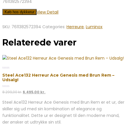
7611382572394
View Detail
Køb hos dykkerur
SKU:
7611382572394
Categories:
Herreure
,
Luminox
Relaterede varer
0
Steel Ace132 Herreur Ace Genesis med Brun Rem –
out
Udsalg!
of
5
0
Den
Den
8.299,00
kr.
6.495,00
kr.
out
oprindelige
aktuelle
of
Steel Ace132 Herreur Ace Genesis med Brun Rem er et ur, der
5
pris
pris
skiller sig ud med sin kombination af elegance og
var:
er:
8.299,00 kr..
6.495,00 kr..
funktionalitet. Dette ur er designet til den moderne mand,
der ønsker at udtrykke sin stil.