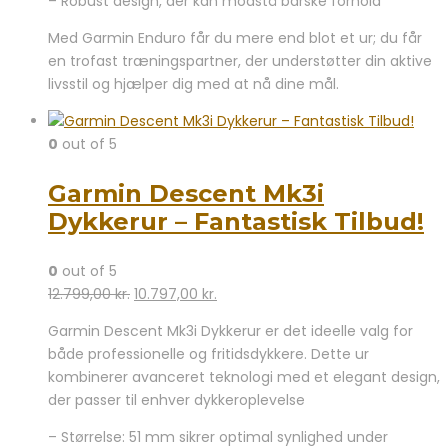
– Robust design, der kan modstå barske forhold
Med Garmin Enduro får du mere end blot et ur; du får
en trofast træningspartner, der understøtter din aktive
livsstil og hjælper dig med at nå dine mål.
0
out of 5
Garmin Descent Mk3i
Dykkerur – Fantastisk Tilbud!
0
out of 5
Den
Den
12.799,00
kr.
10.797,00
kr.
oprindelige
aktuelle
Garmin Descent Mk3i Dykkerur er det ideelle valg for
pris
pris
både professionelle og fritidsdykkere. Dette ur
var:
er:
kombinerer avanceret teknologi med et elegant design,
12.799,00 kr..
10.797,00 kr..
der passer til enhver dykkeroplevelse
– Størrelse: 51 mm sikrer optimal synlighed under