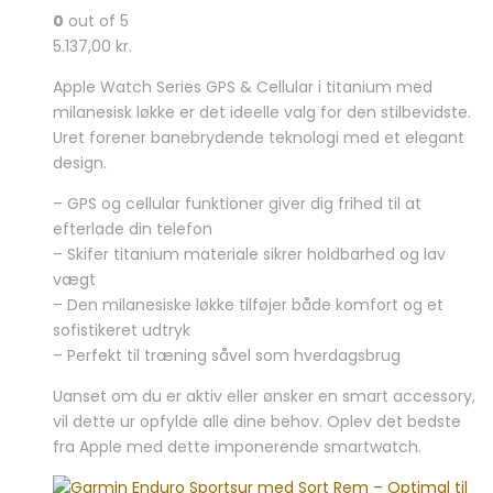
0
out of 5
5.137,00
kr.
Apple Watch Series GPS & Cellular i titanium med
milanesisk løkke er det ideelle valg for den stilbevidste.
Uret forener banebrydende teknologi med et elegant
design.
– GPS og cellular funktioner giver dig frihed til at
efterlade din telefon
– Skifer titanium materiale sikrer holdbarhed og lav
vægt
– Den milanesiske løkke tilføjer både komfort og et
sofistikeret udtryk
– Perfekt til træning såvel som hverdagsbrug
Uanset om du er aktiv eller ønsker en smart accessory,
vil dette ur opfylde alle dine behov. Oplev det bedste
fra Apple med dette imponerende smartwatch.