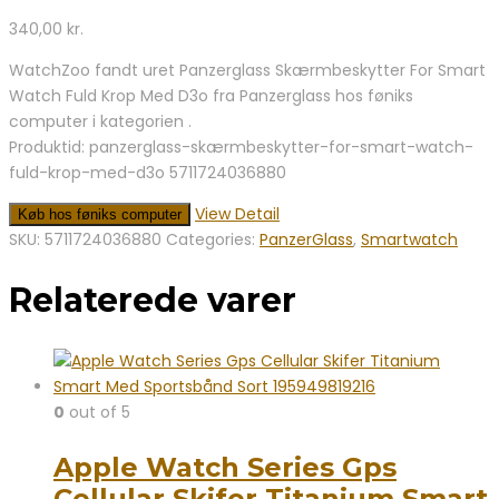
340,00
kr.
WatchZoo fandt uret Panzerglass Skærmbeskytter For Smart
Watch Fuld Krop Med D3o fra Panzerglass hos føniks
computer i kategorien .
Produktid: panzerglass-skærmbeskytter-for-smart-watch-
fuld-krop-med-d3o 5711724036880
View Detail
Køb hos føniks computer
SKU:
5711724036880
Categories:
PanzerGlass
,
Smartwatch
Relaterede varer
0
out of 5
Apple Watch Series Gps
Cellular Skifer Titanium Smart