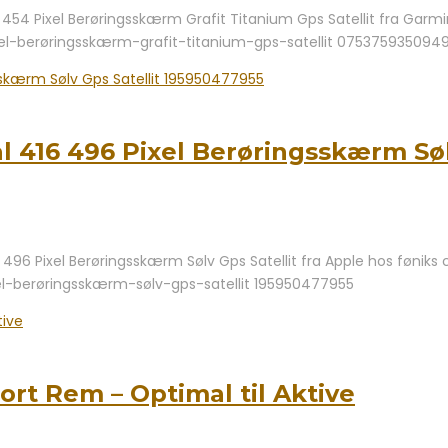
54 Pixel Berøringsskærm Grafit Titanium Gps Satellit fra Garmin
el-berøringsskærm-grafit-titanium-gps-satellit 075375935094
l 416 496 Pixel Berøringsskærm Søl
496 Pixel Berøringsskærm Sølv Gps Satellit fra Apple hos føniks 
el-berøringsskærm-sølv-gps-satellit 195950477955
rt Rem – Optimal til Aktive