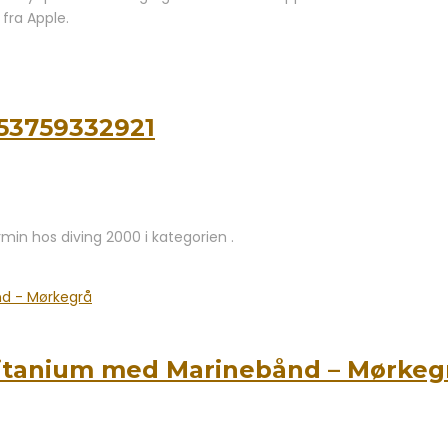
fra Apple.
53759332921
n hos diving 2000 i kategorien .
itanium med Marinebånd – Mørkeg