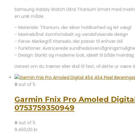
Samsung Galaxy Watch Ultra Titanium Smart med marinebå
en unik måde.
– Materiale: Titanium, der sikrer holdbarhed og let vægt
– Marinebånd: Komfortabelt og vandafvisende design
– Farve: Mørkegrå titansølv, der passer til enhver stil
– Funktioner: Avancerede sundhedsovervågningsmulighe
– Design: Slankt og moderne look, ideelt til både hverdag
Uanset om du træner eller skal til fest, vil dette ur være 
0
out of 5
Garmin Fnix Pro Amoled Digital
0753759350949
0
out of 5
9.450,00
kr.