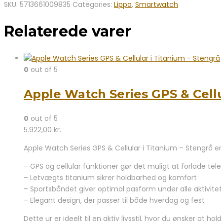
SKU:
5713661009835
Categories:
Lippa
,
Smartwatch
Relaterede varer
0
out of 5
Apple Watch Series GPS & Cellu
0
out of 5
5.922,00
kr.
Apple Watch Series GPS & Cellular i Titanium – Stengrå er
– GPS og cellular funktioner gør det muligt at forlade t
– Letvægts titanium sikrer holdbarhed og komfort
– Sportsbåndet giver optimal pasform under alle aktivite
– Elegant design, der passer til både hverdag og fest
Dette ur er ideelt til en aktiv livsstil, hvor du ønsker a