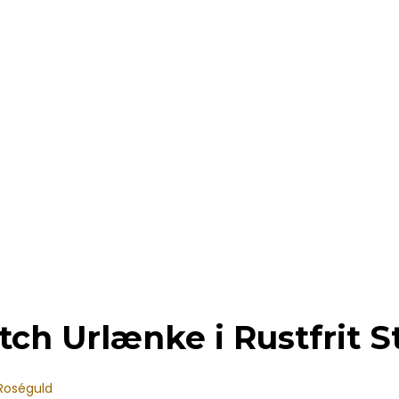
ch Urlænke i Rustfrit S
 Roséguld