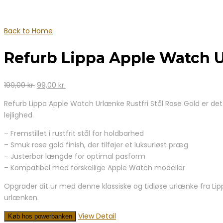
Back to Home
Refurb Lippa Apple Watch Ur
Den
Den
199,00
kr.
99,00
kr.
oprindelige
aktuelle
Refurb Lippa Apple Watch Urlænke Rustfri Stål Rose Gold er det 
pris
pris
lejlighed.
var:
er:
199,00 kr..
99,00 kr..
– Fremstillet i rustfrit stål for holdbarhed
– Smuk rose gold finish, der tilføjer et luksuriøst præg
– Justerbar længde for optimal pasform
– Kompatibel med forskellige Apple Watch modeller
Opgrader dit ur med denne klassiske og tidløse urlænke fra Lipp
urlænken.
View Detail
Køb hos powerbanken