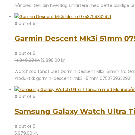
håndled. Gør din hverdag smartere med dette alsidige ur 
0
out of 5
Garmin Descent Mk3i 51mm 07
0
out of 5
Den
Den
14.349,00
kr.
12.898,00
kr.
oprindelige
aktuelle
WatchZoo fandt uret Garmin Descent Mk3i 51mm fra Garmi
pris
pris
Produktid: garmin-descent-mk3i-51mm 0753759332921
var:
er:
14.349,00 kr..
12.898,00 kr..
0
out of 5
Samsung Galaxy Watch Ultra T
0
out of 5
5.979,00
kr.