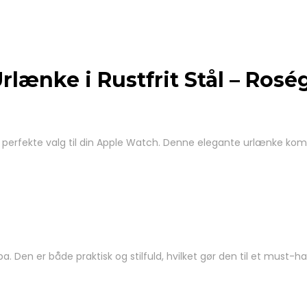
lænke i Rustfrit Stål – Rosé
perfekte valg til din Apple Watch. Denne elegante urlænke kombine
a. Den er både praktisk og stilfuld, hvilket gør den til et must-