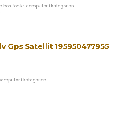
 hos føniks computer i kategorien .
9
v Gps Satellit 195950477955
computer i kategorien .