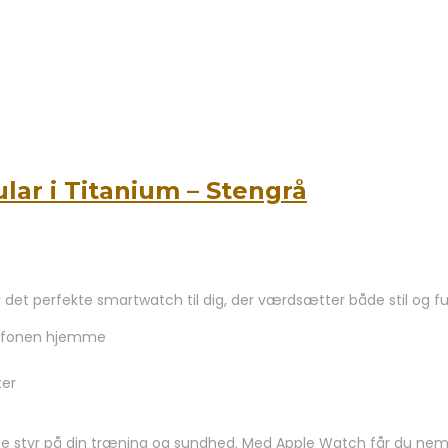
lar i Titanium – Stengrå
 det perfekte smartwatch til dig, der værdsætter både stil og fun
elefonen hjemme
ter
t holde styr på din træning og sundhed. Med Apple Watch får du nem