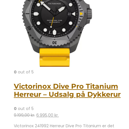
0
out of 5
Victorinox Dive Pro Titanium
Herreur – Udsalg på Dykkerur
0
out of 5
Den
Den
9.199,00
kr.
6.995,00
kr.
oprindelige
aktuelle
Victorinox 241992 Herreur Dive Pro Titanium er det
pris
pris