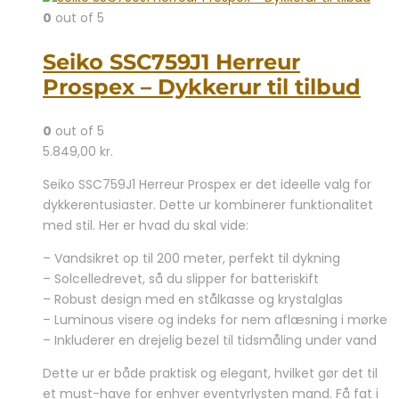
0
out of 5
Seiko SSC759J1 Herreur
Prospex – Dykkerur til tilbud
0
out of 5
5.849,00
kr.
Seiko SSC759J1 Herreur Prospex er det ideelle valg for
dykkerentusiaster. Dette ur kombinerer funktionalitet
med stil. Her er hvad du skal vide:
– Vandsikret op til 200 meter, perfekt til dykning
– Solcelledrevet, så du slipper for batteriskift
– Robust design med en stålkasse og krystalglas
– Luminous visere og indeks for nem aflæsning i mørke
– Inkluderer en drejelig bezel til tidsmåling under vand
Dette ur er både praktisk og elegant, hvilket gør det til
et must-have for enhver eventyrlysten mand. Få fat i