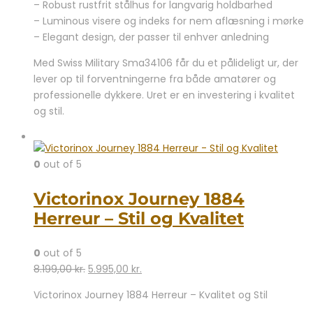
– Robust rustfrit stålhus for langvarig holdbarhed
– Luminous visere og indeks for nem aflæsning i mørke
– Elegant design, der passer til enhver anledning
Med Swiss Military Sma34106 får du et pålideligt ur, der
lever op til forventningerne fra både amatører og
professionelle dykkere. Uret er en investering i kvalitet
og stil.
0
out of 5
Victorinox Journey 1884
Herreur – Stil og Kvalitet
0
out of 5
Den
Den
8.199,00
kr.
5.995,00
kr.
oprindelige
aktuelle
Victorinox Journey 1884 Herreur – Kvalitet og Stil
pris
pris