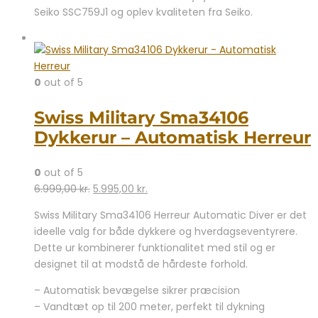
Seiko SSC759J1 og oplev kvaliteten fra Seiko.
0
out of 5
Swiss Military Sma34106
Dykkerur – Automatisk Herreur
0
out of 5
Den
Den
6.999,00
kr.
5.995,00
kr.
oprindelige
aktuelle
Swiss Military Sma34106 Herreur Automatic Diver er det
pris
pris
ideelle valg for både dykkere og hverdagseventyrere.
var:
er:
Dette ur kombinerer funktionalitet med stil og er
6.999,00 kr..
5.995,00 kr..
designet til at modstå de hårdeste forhold.
– Automatisk bevægelse sikrer præcision
– Vandtæt op til 200 meter, perfekt til dykning