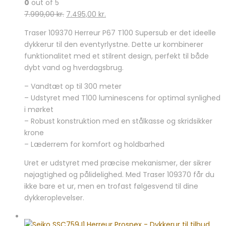
0
out of 5
Den
Den
7.999,00
kr.
7.495,00
kr.
oprindelige
aktuelle
Traser 109370 Herreur P67 T100 Supersub er det ideelle
pris
pris
dykkerur til den eventyrlystne. Dette ur kombinerer
var:
er:
funktionalitet med et stilrent design, perfekt til både
7.999,00 kr..
7.495,00 kr..
dybt vand og hverdagsbrug.
– Vandtæt op til 300 meter
– Udstyret med T100 luminescens for optimal synlighed
i mørket
– Robust konstruktion med en stålkasse og skridsikker
krone
– Læderrem for komfort og holdbarhed
Uret er udstyret med præcise mekanismer, der sikrer
nøjagtighed og pålidelighed. Med Traser 109370 får du
ikke bare et ur, men en trofast følgesvend til dine
dykkeroplevelser.