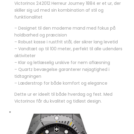
var:
er:
Victorinox 242012 Herreur Journey 1884 er et ur, der
8.199,00 kr..
5.995,00 kr..
skiller sig ud med sin kombination af stil og
funktionalitet
– Designet til den moderne mand med fokus på
holdbarhed og præcision
– Robust kasse i rustfrit stål, der sikrer lang levetid
– Vandtæt op til 100 meter, perfekt til alle udendørs
aktiviteter
– Klar og letlæselig urskive for nem aflæsning
– Quartz bevægelse garanterer nøjagtighed i
tidtagningen
– Læderstrop for både komfort og elegance
Dette ur er ideelt til både hverdag og fest. Med
Victorinox får du kvalitet og tidløst design.