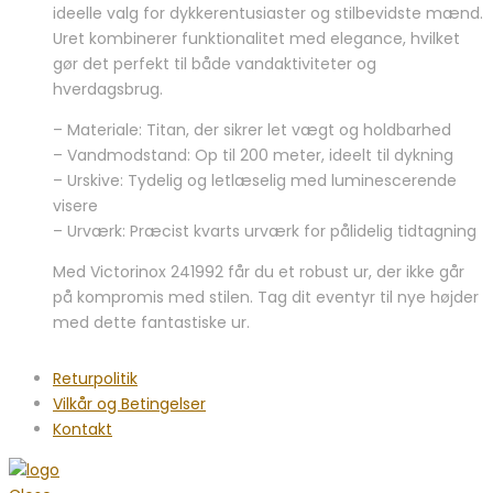
ideelle valg for dykkerentusiaster og stilbevidste mænd.
var:
er:
Uret kombinerer funktionalitet med elegance, hvilket
9.199,00 kr..
6.995,00 kr..
gør det perfekt til både vandaktiviteter og
hverdagsbrug.
– Materiale: Titan, der sikrer let vægt og holdbarhed
– Vandmodstand: Op til 200 meter, ideelt til dykning
– Urskive: Tydelig og letlæselig med luminescerende
visere
– Urværk: Præcist kvarts urværk for pålidelig tidtagning
Med Victorinox 241992 får du et robust ur, der ikke går
på kompromis med stilen. Tag dit eventyr til nye højder
med dette fantastiske ur.
Returpolitik
Vilkår og Betingelser
Kontakt