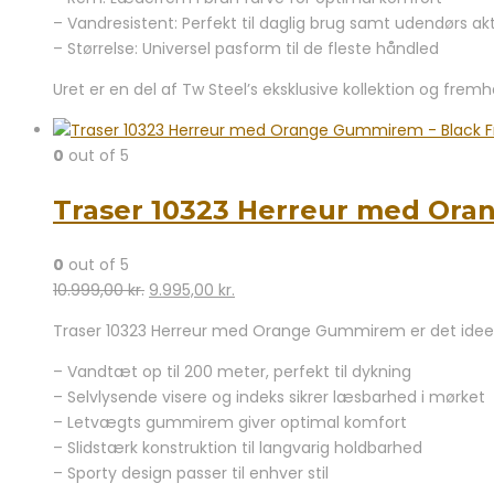
– Vandresistent: Perfekt til daglig brug samt udendørs akt
– Størrelse: Universel pasform til de fleste håndled
Uret er en del af Tw Steel’s eksklusive kollektion og frem
0
out of 5
Traser 10323 Herreur med Ora
0
out of 5
Den
Den
10.999,00
kr.
9.995,00
kr.
oprindelige
aktuelle
Traser 10323 Herreur med Orange Gummirem er det ideell
pris
pris
var:
er:
– Vandtæt op til 200 meter, perfekt til dykning
10.999,00 kr..
9.995,00 kr..
– Selvlysende visere og indeks sikrer læsbarhed i mørket
– Letvægts gummirem giver optimal komfort
– Slidstærk konstruktion til langvarig holdbarhed
– Sporty design passer til enhver stil