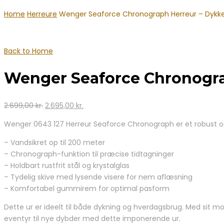
Home
Herreure
Wenger Seaforce Chronograph Herreur – Dykker
Back to Home
Wenger Seaforce Chronograp
Den
Den
2.699,00
kr.
2.695,00
kr.
oprindelige
aktuelle
Wenger 0643 127 Herreur Seaforce Chronograph er et robust og s
pris
pris
var:
er:
– Vandsikret op til 200 meter
2.699,00 kr..
2.695,00 kr..
– Chronograph-funktion til præcise tidtagninger
– Holdbart rustfrit stål og krystalglas
– Tydelig skive med lysende visere for nem aflæsning
– Komfortabel gummirem for optimal pasform
Dette ur er ideelt til både dykning og hverdagsbrug. Med sit m
eventyr til nye dybder med dette imponerende ur.