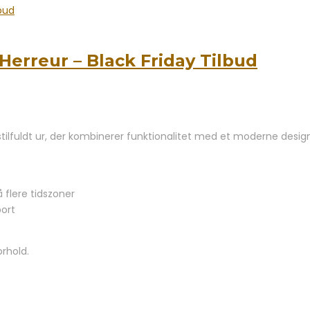
rreur – Black Friday Tilbud
ilfuldt ur, der kombinerer funktionalitet med et moderne design.
 flere tidszoner
port
orhold.