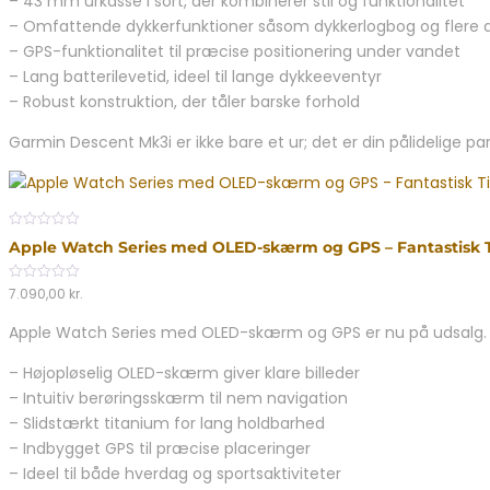
– 43 mm urkasse i sort, der kombinerer stil og funktionalitet
– Omfattende dykkerfunktioner såsom dykkerlogbog og flere dy
– GPS-funktionalitet til præcise positionering under vandet
– Lang batterilevetid, ideel til lange dykkeeventyr
– Robust konstruktion, der tåler barske forhold
Garmin Descent Mk3i er ikke bare et ur; det er din pålidelige p
0
Apple Watch Series med OLED-skærm og GPS – Fantastisk T
out
of
5
0
7.090,00
kr.
out
of
Apple Watch Series med OLED-skærm og GPS er nu på udsalg. D
5
– Højopløselig OLED-skærm giver klare billeder
– Intuitiv berøringsskærm til nem navigation
– Slidstærkt titanium for lang holdbarhed
– Indbygget GPS til præcise placeringer
– Ideel til både hverdag og sportsaktiviteter