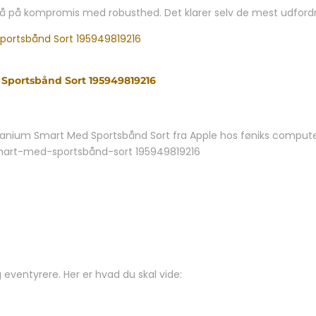
t gå på kompromis med robusthed. Det klarer selv de mest udfor
 Sportsbånd Sort 195949819216
tanium Smart Med Sportsbånd Sort fra Apple hos føniks computer
-smart-med-sportsbånd-sort 195949819216
eventyrere. Her er hvad du skal vide: