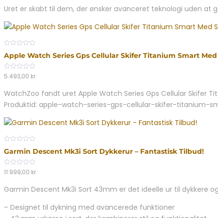
Uret er skabt til dem, der ønsker avanceret teknologi uden a
0
Apple Watch Series Gps Cellular Skifer Titanium Smart Med
out
of
5
0
5.493,00
kr.
out
of
WatchZoo fandt uret Apple Watch Series Gps Cellular Skifer Ti
5
Produktid: apple-watch-series-gps-cellular-skifer-titanium
0
Garmin Descent Mk3i Sort Dykkerur – Fantastisk Tilbud!
out
of
5
0
11.999,00
kr.
out
of
Garmin Descent Mk3i Sort 43mm er det ideelle ur til dykkere og 
5
– Designet til dykning med avancerede funktioner