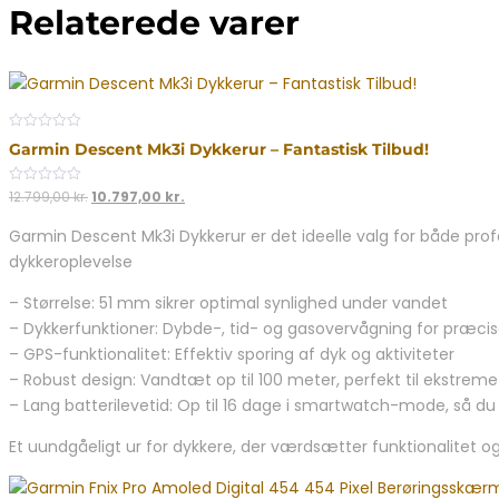
Relaterede varer
0
Garmin Descent Mk3i Dykkerur – Fantastisk Tilbud!
out
of
5
Den
Den
0
12.799,00
kr.
10.797,00
kr.
out
oprindelige
aktuelle
of
Garmin Descent Mk3i Dykkerur er det ideelle valg for både prof
5
pris
pris
dykkeroplevelse
var:
er:
12.799,00 kr..
10.797,00 kr..
– Størrelse: 51 mm sikrer optimal synlighed under vandet
– Dykkerfunktioner: Dybde-, tid- og gasovervågning for præci
– GPS-funktionalitet: Effektiv sporing af dyk og aktiviteter
– Robust design: Vandtæt op til 100 meter, perfekt til ekstreme
– Lang batterilevetid: Op til 16 dage i smartwatch-mode, så du a
Et uundgåeligt ur for dykkere, der værdsætter funktionalitet og