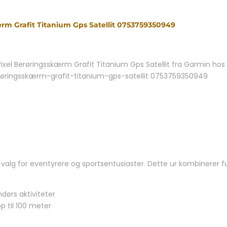
rm Grafit Titanium Gps Satellit 0753759350949
xel Berøringsskærm Grafit Titanium Gps Satellit fra Garmin hos 
røringsskærm-grafit-titanium-gps-satellit 0753759350949
alg for eventyrere og sportsentusiaster. Dette ur kombinerer f
dørs aktiviteter
 til 100 meter