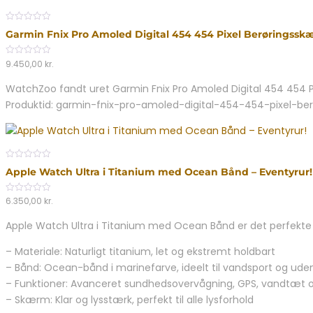
0
Garmin Fnix Pro Amoled Digital 454 454 Pixel Berøringsskæ
out
of
5
0
9.450,00
kr.
out
of
WatchZoo fandt uret Garmin Fnix Pro Amoled Digital 454 454 Pi
5
Produktid: garmin-fnix-pro-amoled-digital-454-454-pixel-be
0
Apple Watch Ultra i Titanium med Ocean Bånd – Eventyrur!
out
of
5
0
6.350,00
kr.
out
of
Apple Watch Ultra i Titanium med Ocean Bånd er det perfekte v
5
– Materiale: Naturligt titanium, let og ekstremt holdbart
– Bånd: Ocean-bånd i marinefarve, ideelt til vandsport og uden
– Funktioner: Avanceret sundhedsovervågning, GPS, vandtæt op
– Skærm: Klar og lysstærk, perfekt til alle lysforhold