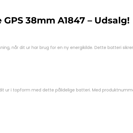
ie GPS 38mm A1847 – Udsalg!
ing, når dit ur har brug for en ny energikilde. Dette batteri sik
 dit ur i topform med dette pålidelige batteri. Med produktnumm