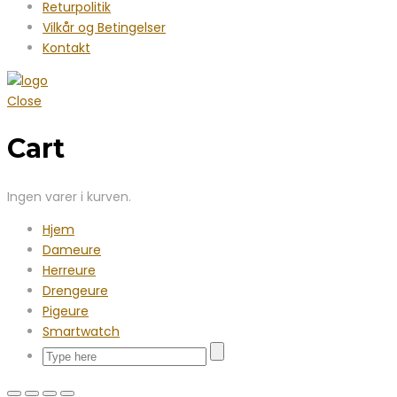
Returpolitik
Vilkår og Betingelser
Kontakt
Close
Cart
Ingen varer i kurven.
Hjem
Dameure
Herreure
Drengeure
Pigeure
Smartwatch