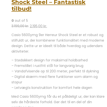
Shock Steel – Fantastisk
tilbud!
0
out of 5
Den
Den
3.199,00
kr.
2.195,00
kr.
oprindelige
aktuelle
Casio 5600ymg 9er Herreur Shock Steel er et robust og
pris
pris
stilfuldt ur, der kombinerer funktionalitet med moderne
var:
er:
design. Dette ur er ideelt til både hverdag og udendørs
3.199,00 kr..
2.195,00 kr..
aktiviteter.
– Stødsikkert design for maksimal holdbarhed
– Fremstillet i rustfrit stål for langvarig brug
– Vandafvisende op til 200 meter, perfekt til dykning
– Digital skærm med flere funktioner som alarm og
stopur
– Letvægts konstruktion for komfort hele dagen
Med Casio 5600ymg får du et pålideligt ur, der kan klare
selv de hårdeste forhold. Gør det til en del af din