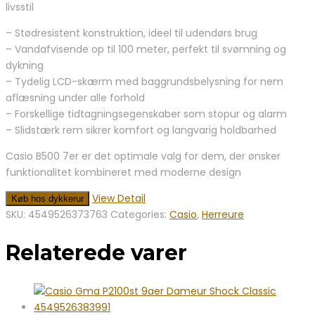
livsstil
– Stødresistent konstruktion, ideel til udendørs brug
– Vandafvisende op til 100 meter, perfekt til svømning og
dykning
– Tydelig LCD-skærm med baggrundsbelysning for nem
aflæsning under alle forhold
– Forskellige tidtagningsegenskaber som stopur og alarm
– Slidstærk rem sikrer komfort og langvarig holdbarhed
Casio B500 7er er det optimale valg for dem, der ønsker
funktionalitet kombineret med moderne design
View Detail
Køb hos dykkerur
SKU:
4549526373763
Categories:
Casio
,
Herreure
Relaterede varer