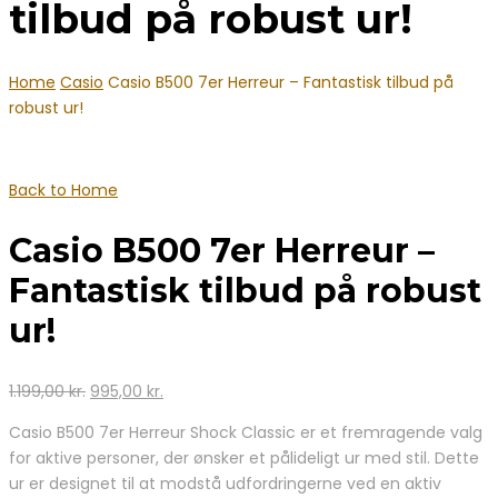
tilbud på robust ur!
Home
Casio
Casio B500 7er Herreur – Fantastisk tilbud på
robust ur!
Back to Home
Casio B500 7er Herreur –
Fantastisk tilbud på robust
ur!
Den
Den
1.199,00
kr.
995,00
kr.
oprindelige
aktuelle
Casio B500 7er Herreur Shock Classic er et fremragende valg
pris
pris
for aktive personer, der ønsker et pålideligt ur med stil. Dette
var:
er:
ur er designet til at modstå udfordringerne ved en aktiv
1.199,00 kr..
995,00 kr..