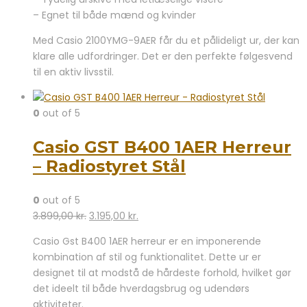
– Egnet til både mænd og kvinder
Med Casio 2100YMG-9AER får du et pålideligt ur, der kan
klare alle udfordringer. Det er den perfekte følgesvend
til en aktiv livsstil.
0
out of 5
Casio GST B400 1AER Herreur
– Radiostyret Stål
0
out of 5
Den
Den
3.899,00
kr.
3.195,00
kr.
oprindelige
aktuelle
Casio Gst B400 1AER herreur er en imponerende
pris
pris
kombination af stil og funktionalitet. Dette ur er
var:
er:
designet til at modstå de hårdeste forhold, hvilket gør
3.899,00 kr..
3.195,00 kr..
det ideelt til både hverdagsbrug og udendørs
aktiviteter.