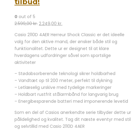
tilbud!
0
out of 5
Den
Den
2.599,00
kr.
2.249,00
kr.
oprindelige
aktuelle
Casio 2110D 4AER Herreur Shock Classic er det ideelle
pris
pris
valg for den aktive mand, der ønsker både stil og
var:
er:
funktionalitet. Dette ur er designet til at klare
2.599,00 kr..
2.249,00 kr..
hverdagens udfordringer såvel som sportslige
aktiviteter
– Stødabsorberende teknologi sikrer holdbarhed
– Vandtæt op til 200 meter, perfekt til dykning
– Letlæselig urskive med tydelige markeringer
– Holdbart rustfrit stålarmbånd for langvarig brug
– Energibesparende batteri med imponerende levetid
Som en del af Casios anerkendte serie tilbyder dette ur
pålidelighed og kvalitet. Tag dit næste eventyr med stil
og selvtillid med Casio 2110D 4AER