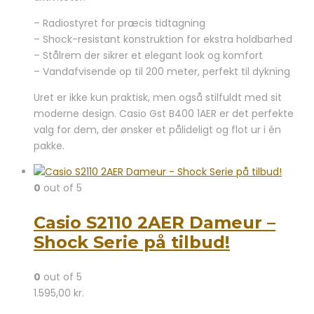
– Radiostyret for præcis tidtagning
– Shock-resistant konstruktion for ekstra holdbarhed
– Stålrem der sikrer et elegant look og komfort
– Vandafvisende op til 200 meter, perfekt til dykning
Uret er ikke kun praktisk, men også stilfuldt med sit
moderne design. Casio Gst B400 1AER er det perfekte
valg for dem, der ønsker et pålideligt og flot ur i én
pakke.
0
out of 5
Casio S2110 2AER Dameur –
Shock Serie på tilbud!
0
out of 5
1.595,00
kr.