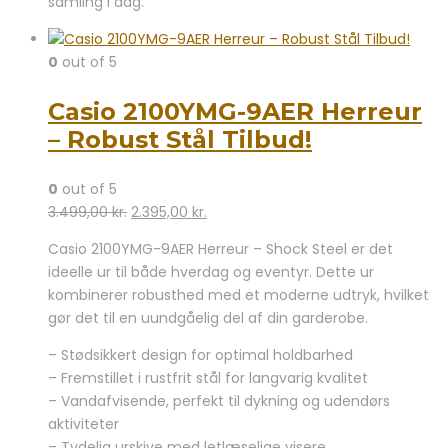
samling i dag.
0
out of 5
Casio 2100YMG-9AER Herreur
– Robust Stål Tilbud!
0
out of 5
Den
Den
3.499,00
kr.
2.395,00
kr.
oprindelige
aktuelle
Casio 2100YMG-9AER Herreur – Shock Steel er det
pris
pris
ideelle ur til både hverdag og eventyr. Dette ur
var:
er:
kombinerer robusthed med et moderne udtryk, hvilket
3.499,00 kr..
2.395,00 kr..
gør det til en uundgåelig del af din garderobe.
– Stødsikkert design for optimal holdbarhed
– Fremstillet i rustfrit stål for langvarig kvalitet
– Vandafvisende, perfekt til dykning og udendørs
aktiviteter
– Tydelig urskive med letlæselige visere