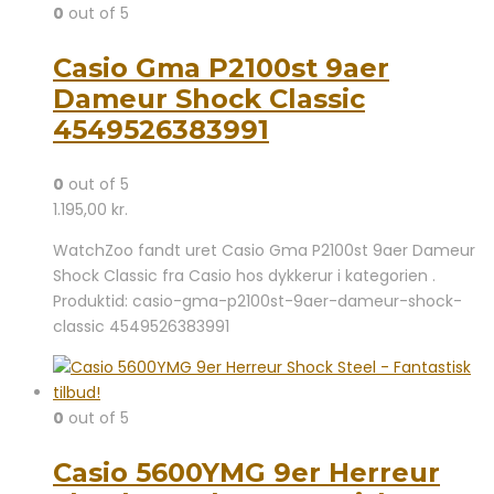
0
out of 5
Casio Gma P2100st 9aer
Dameur Shock Classic
4549526383991
0
out of 5
1.195,00
kr.
WatchZoo fandt uret Casio Gma P2100st 9aer Dameur
Shock Classic fra Casio hos dykkerur i kategorien .
Produktid: casio-gma-p2100st-9aer-dameur-shock-
classic 4549526383991
0
out of 5
Casio 5600YMG 9er Herreur