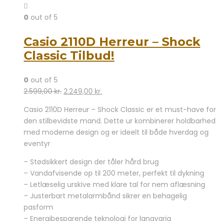
0
out of 5
Casio 2110D Herreur – Shock
Classic Tilbud!
0
out of 5
Den
Den
2.599,00
kr.
2.249,00
kr.
oprindelige
aktuelle
Casio 2110D Herreur – Shock Classic er et must-have for
pris
pris
den stilbevidste mand. Dette ur kombinerer holdbarhed
var:
er:
med moderne design og er ideelt til både hverdag og
2.599,00 kr..
2.249,00 kr..
eventyr
– Stødsikkert design der tåler hård brug
– Vandafvisende op til 200 meter, perfekt til dykning
– Letlæselig urskive med klare tal for nem aflæsning
– Justerbart metalarmbånd sikrer en behagelig
pasform
– Energibesparende teknologi for langvarig