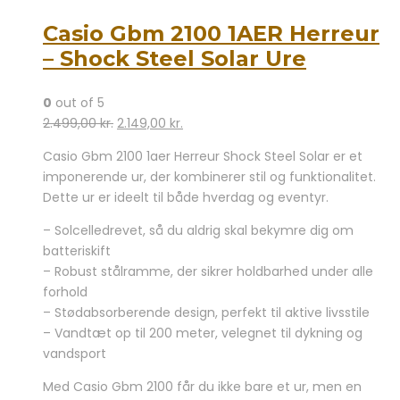
Casio Gbm 2100 1AER Herreur
– Shock Steel Solar Ure
0
out of 5
Den
Den
2.499,00
kr.
2.149,00
kr.
oprindelige
aktuelle
Casio Gbm 2100 1aer Herreur Shock Steel Solar er et
pris
pris
imponerende ur, der kombinerer stil og funktionalitet.
var:
er:
Dette ur er ideelt til både hverdag og eventyr.
2.499,00 kr..
2.149,00 kr..
– Solcelledrevet, så du aldrig skal bekymre dig om
batteriskift
– Robust stålramme, der sikrer holdbarhed under alle
forhold
– Stødabsorberende design, perfekt til aktive livsstile
– Vandtæt op til 200 meter, velegnet til dykning og
vandsport
Med Casio Gbm 2100 får du ikke bare et ur, men en