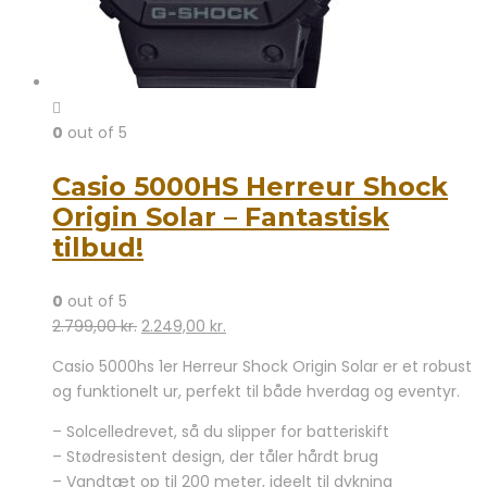
0
out of 5
Casio 5000HS Herreur Shock
Origin Solar – Fantastisk
tilbud!
0
out of 5
Den
Den
2.799,00
kr.
2.249,00
kr.
oprindelige
aktuelle
Casio 5000hs 1er Herreur Shock Origin Solar er et robust
pris
pris
og funktionelt ur, perfekt til både hverdag og eventyr.
var:
er:
2.799,00 kr..
2.249,00 kr..
– Solcelledrevet, så du slipper for batteriskift
– Stødresistent design, der tåler hårdt brug
– Vandtæt op til 200 meter, ideelt til dykning