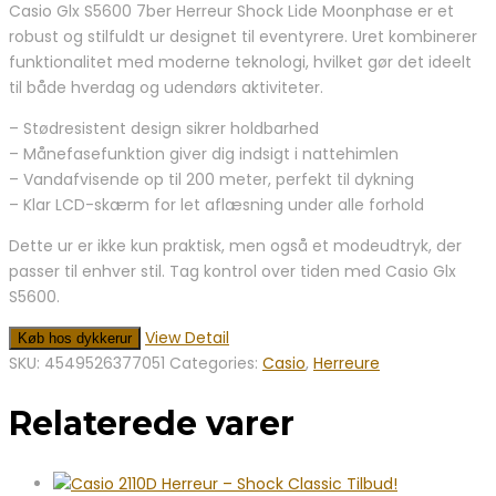
Casio Glx S5600 7ber Herreur Shock Lide Moonphase er et
robust og stilfuldt ur designet til eventyrere. Uret kombinerer
funktionalitet med moderne teknologi, hvilket gør det ideelt
til både hverdag og udendørs aktiviteter.
– Stødresistent design sikrer holdbarhed
– Månefasefunktion giver dig indsigt i nattehimlen
– Vandafvisende op til 200 meter, perfekt til dykning
– Klar LCD-skærm for let aflæsning under alle forhold
Dette ur er ikke kun praktisk, men også et modeudtryk, der
passer til enhver stil. Tag kontrol over tiden med Casio Glx
S5600.
View Detail
Køb hos dykkerur
SKU:
4549526377051
Categories:
Casio
,
Herreure
Relaterede varer