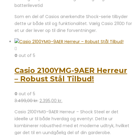
batterilevetid
Som en del af Casios anerkendte Shock-serie tilbyder
dette ur både stil og funktionalitet. Vælg Casio 2110D for
et ur der lever op til dine forventninger.
0
out of 5
Casio 2100YMG-9AER Herreur
– Robust Stål Tilbud!
0
out of 5
Den
Den
3.499,00
kr.
2.395,00
kr.
oprindelige
aktuelle
Casio 2100YMG-9AER Herreur – Shock Steel er det
pris
pris
ideelle ur til både hverdag og eventyr. Dette ur
var:
er:
kombinerer robusthed med et moderne udtryk, hvilket
3.499,00 kr..
2.395,00 kr..
gør det til en uundgåelig del af din garderobe.