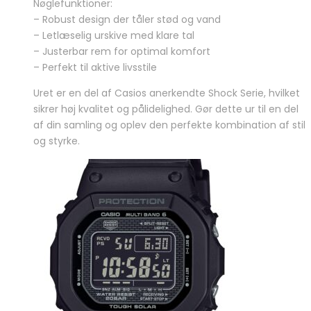
Nøglefunktioner:
– Robust design der tåler stød og vand
– Letlæselig urskive med klare tal
– Justerbar rem for optimal komfort
– Perfekt til aktive livsstile
Uret er en del af Casios anerkendte Shock Serie, hvilket
sikrer høj kvalitet og pålidelighed. Gør dette ur til en del
af din samling og oplev den perfekte kombination af stil
og styrke.