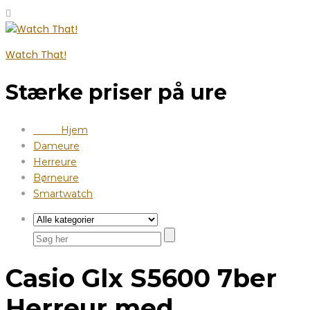
Watch That!
Stærke priser på ure
Hjem
Dameure
Herreure
Børneure
Smartwatch
Casio Glx S5600 7ber
Herreur med