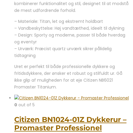
kombinerer funktionalitet og stil, designet til at modstå
7.499,00 kr..
5.195,00 kr..
de mest udfordrende forhold.
– Materiale: Titan, let og ekstremt holdbart
– Vandbeskyttelse: Høj vandtæthed, ideelt til dykning
– Design: Sporty og moderne, passer til både hverdag
og eventyr
– Urværk: Præcist quartz urværk sikrer pålidelig
tidtagning
Uret er perfekt til både professionelle dykkere og
fritidsdykkere, der ønsker et robust og stilfuldt ur. Gå
ikke glip af muligheden for at eje Citizen NB6021
Promaster Titanium.
0
out of 5
Citizen BN1024-01Z Dykkerur –
Promaster Professionel