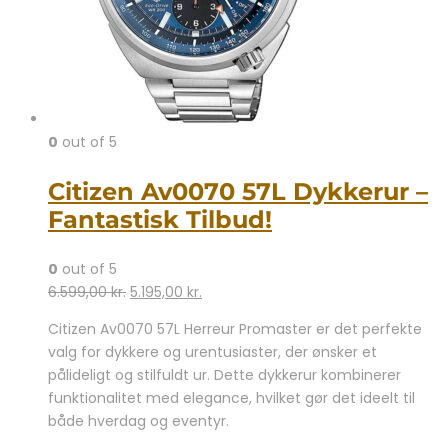
0
out of 5
Citizen Av0070 57L Dykkerur –
Fantastisk Tilbud!
0
out of 5
Den
Den
6.599,00
kr.
5.195,00
kr.
oprindelige
aktuelle
Citizen Av0070 57L Herreur Promaster er det perfekte
pris
pris
valg for dykkere og urentusiaster, der ønsker et
var:
er:
pålideligt og stilfuldt ur. Dette dykkerur kombinerer
6.599,00 kr..
5.195,00 kr..
funktionalitet med elegance, hvilket gør det ideelt til
både hverdag og eventyr.