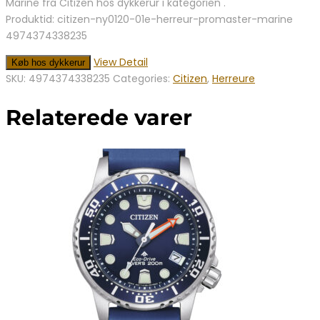
Marine fra Citizen hos dykkerur i kategorien .
var:
er:
Produktid: citizen-ny0120-01e-herreur-promaster-marine
2.999,00 kr..
2.095,00 kr..
4974374338235
View Detail
Køb hos dykkerur
SKU:
4974374338235
Categories:
Citizen
,
Herreure
Relaterede varer