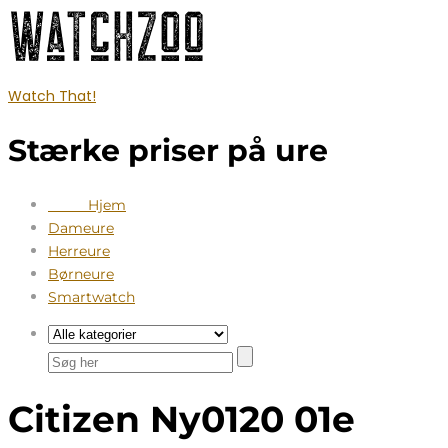
Watch That!
Stærke priser på ure
Hjem
Dameure
Herreure
Børneure
Smartwatch
Citizen Ny0120 01e