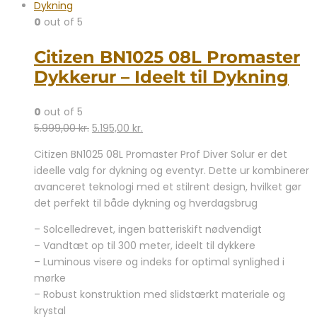
0
out of 5
Citizen BN1025 08L Promaster
Dykkerur – Ideelt til Dykning
0
out of 5
Den
Den
5.999,00
kr.
5.195,00
kr.
oprindelige
aktuelle
Citizen BN1025 08L Promaster Prof Diver Solur er det
pris
pris
ideelle valg for dykning og eventyr. Dette ur kombinerer
var:
er:
avanceret teknologi med et stilrent design, hvilket gør
5.999,00 kr..
5.195,00 kr..
det perfekt til både dykning og hverdagsbrug
– Solcelledrevet, ingen batteriskift nødvendigt
– Vandtæt op til 300 meter, ideelt til dykkere
– Luminous visere og indeks for optimal synlighed i
mørke
– Robust konstruktion med slidstærkt materiale og
krystal