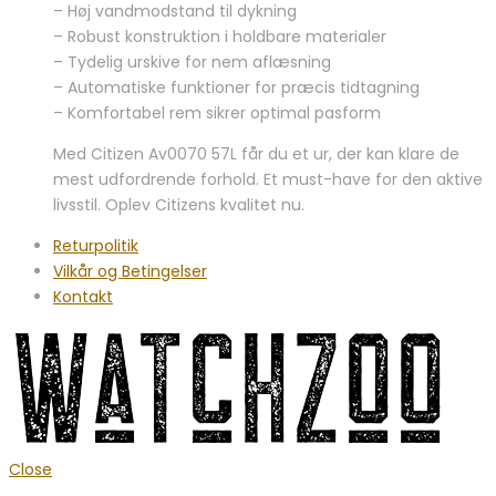
– Høj vandmodstand til dykning
– Robust konstruktion i holdbare materialer
– Tydelig urskive for nem aflæsning
– Automatiske funktioner for præcis tidtagning
– Komfortabel rem sikrer optimal pasform
Med Citizen Av0070 57L får du et ur, der kan klare de
mest udfordrende forhold. Et must-have for den aktive
livsstil. Oplev Citizens kvalitet nu.
Returpolitik
Vilkår og Betingelser
Kontakt
Close