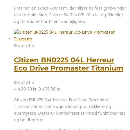
Uret har en skridsikker rem, der sikrer et fast greb under
alle forhold. Med Citizen BN1025 08L får du et pålideligt
og funktionelt ur til enhver lejlighed
0
out of 5
Citizen BN0225 04L Herreur
Eco Drive Promaster Titanium
0
out of 5
Den
Den
4.499,00
kr.
3.495,00
kr.
oprindelige
aktuelle
Citizen BN0225 04L Herreur Eco Drive Promaster
pris
pris
Titanium er et fremragende valg for dykkere og
var:
er:
eventyrere. Dette ur kombinerer stil med funktionalitet
4.499,00 kr..
3.495,00 kr..
og holdbarhed.