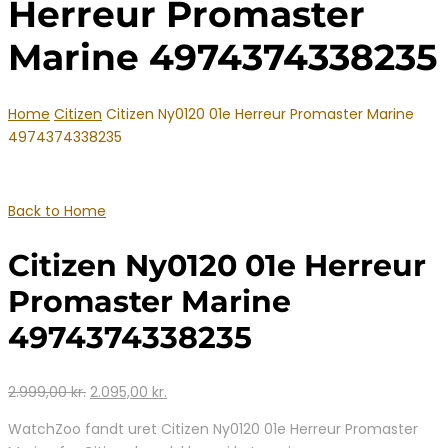
Herreur Promaster
Marine 4974374338235
Home
Citizen
Citizen Ny0120 01e Herreur Promaster Marine
4974374338235
Back to Home
Citizen Ny0120 01e Herreur
Promaster Marine
4974374338235
Den
Den
2.999,00
kr.
2.095,00
kr.
oprindelige
aktuelle
WatchZoo fandt uret Citizen Ny0120 01e Herreur Promaster
pris
pris