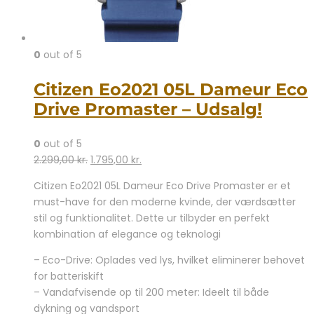
0
out of 5
Citizen Eo2021 05L Dameur Eco
Drive Promaster – Udsalg!
0
out of 5
Den
Den
2.299,00
kr.
1.795,00
kr.
oprindelige
aktuelle
Citizen Eo2021 05L Dameur Eco Drive Promaster er et
pris
pris
must-have for den moderne kvinde, der værdsætter
var:
er:
stil og funktionalitet. Dette ur tilbyder en perfekt
2.299,00 kr..
1.795,00 kr..
kombination af elegance og teknologi
– Eco-Drive: Oplades ved lys, hvilket eliminerer behovet
for batteriskift
– Vandafvisende op til 200 meter: Ideelt til både
dykning og vandsport