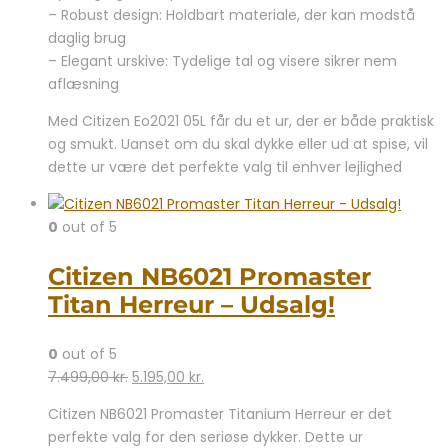
– Robust design: Holdbart materiale, der kan modstå
daglig brug
– Elegant urskive: Tydelige tal og visere sikrer nem
aflæsning
Med Citizen Eo2021 05L får du et ur, der er både praktisk
og smukt. Uanset om du skal dykke eller ud at spise, vil
dette ur være det perfekte valg til enhver lejlighed
0
out of 5
Citizen NB6021 Promaster
Titan Herreur – Udsalg!
0
out of 5
Den
Den
7.499,00
kr.
5.195,00
kr.
oprindelige
aktuelle
Citizen NB6021 Promaster Titanium Herreur er det
pris
pris
perfekte valg for den seriøse dykker. Dette ur
var:
er: