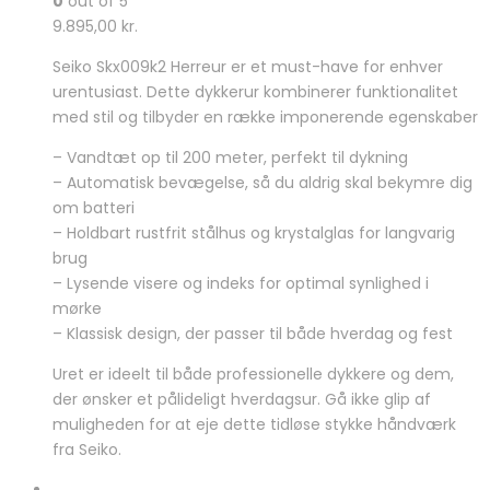
0
out of 5
9.895,00
kr.
Seiko Skx009k2 Herreur er et must-have for enhver
urentusiast. Dette dykkerur kombinerer funktionalitet
med stil og tilbyder en række imponerende egenskaber
– Vandtæt op til 200 meter, perfekt til dykning
– Automatisk bevægelse, så du aldrig skal bekymre dig
om batteri
– Holdbart rustfrit stålhus og krystalglas for langvarig
brug
– Lysende visere og indeks for optimal synlighed i
mørke
– Klassisk design, der passer til både hverdag og fest
Uret er ideelt til både professionelle dykkere og dem,
der ønsker et pålideligt hverdagsur. Gå ikke glip af
muligheden for at eje dette tidløse stykke håndværk
fra Seiko.