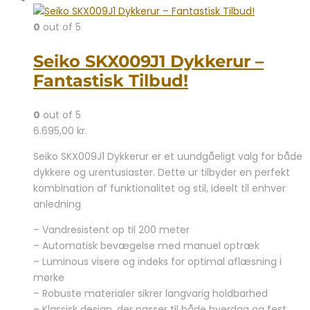
0
out of 5
Seiko SKX009J1 Dykkerur –
Fantastisk Tilbud!
0
out of 5
6.695,00
kr.
Seiko SKX009J1 Dykkerur er et uundgåeligt valg for både
dykkere og urentusiaster. Dette ur tilbyder en perfekt
kombination af funktionalitet og stil, ideelt til enhver
anledning
– Vandresistent op til 200 meter
– Automatisk bevægelse med manuel optræk
– Luminous visere og indeks for optimal aflæsning i
mørke
– Robuste materialer sikrer langvarig holdbarhed
– Klassisk design, der passer til både hverdag og fest