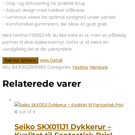
– Dag- og datovisning for praktisk brug
– Robust design med holdbar stålkasse
– Luminous visere for optimal synlighed under vandet
– Komfortabel gummirem, der sikrer et godt greb
Med Festina F20662 får du ikke bare et ur, men en pålidelig
partner til dine dykkereventyr. Dette ur vil være en
uundgåelig del af din udstyrsliste.
View Detail
Køb hos dykkerur
SKU:
8430622805950
Categories:
Festina
,
Herreure
Relaterede varer
0
out of 5
Seiko SKX011J1 Dykkerur –