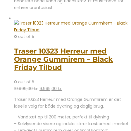
håndtere både vand og tidens krav. Et must-have for
enhver urentusiast.
0
out of 5
Traser 10323 Herreur med
Orange Gummirem – Black
Friday Tilbud
0
out of 5
Den
Den
10.999,00
kr.
9.995,00
kr.
oprindelige
aktuelle
Traser 10323 Herreur med Orange Gummirem er det
pris
pris
ideelle valg for både dykning og daglig brug.
var:
er:
10.999,00 kr..
9.995,00 kr..
– Vandtæt op til 200 meter, perfekt til dykning
– Selvlysende visere og indeks sikrer læsbarhed i mørket
– Letvægts gummirem giver optimal komfort