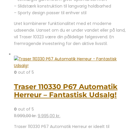
– Slidstærk konstruktion til langvarig holdbarhed
– Sporty design passer til enhver stil
Uret kombinerer funktionalitet med et moderne
udseende. Uanset om du er under vandet eller på land,
vil Traser 10323 være din pålidelige følgesvend. En
fremragende investering for den aktive livsstil.
0
out of 5
Traser 110330 P67 Automatik
Herreur – Fantastisk Udsalg!
0
out of 5
Den
Den
11.999,00
kr.
9.995,00
kr.
oprindelige
aktuelle
Traser 110330 P67 Automatik Herreur er ideelt til
pris
pris