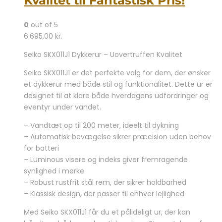
Kvalitet til Fantastisk Pris!
0
out of 5
6.695,00
kr.
Seiko SKX011J1 Dykkerur – Uovertruffen Kvalitet
Seiko SKX011J1 er det perfekte valg for dem, der ønsker
et dykkerur med både stil og funktionalitet. Dette ur er
designet til at klare både hverdagens udfordringer og
eventyr under vandet.
– Vandtæt op til 200 meter, ideelt til dykning
– Automatisk bevægelse sikrer præcision uden behov
for batteri
– Luminous visere og indeks giver fremragende
synlighed i mørke
– Robust rustfrit stål rem, der sikrer holdbarhed
– Klassisk design, der passer til enhver lejlighed
Med Seiko SKX011J1 får du et pålideligt ur, der kan