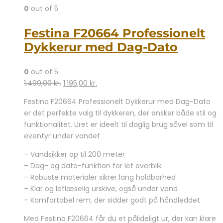
0
out of 5
Festina F20664 Professionelt
Dykkerur med Dag-Dato
0
out of 5
Den
Den
1.499,00
kr.
1.195,00
kr.
oprindelige
aktuelle
Festina F20664 Professionelt Dykkerur med Dag-Dato
pris
pris
er det perfekte valg til dykkeren, der ønsker både stil og
var:
er:
funktionalitet. Uret er ideelt til daglig brug såvel som til
1.499,00 kr..
1.195,00 kr..
eventyr under vandet
– Vandsikker op til 200 meter
– Dag- og dato-funktion for let overblik
– Robuste materialer sikrer lang holdbarhed
– Klar og letlæselig urskive, også under vand
– Komfortabel rem, der sidder godt på håndleddet
Med Festina F20664 får du et pålideligt ur, der kan klare