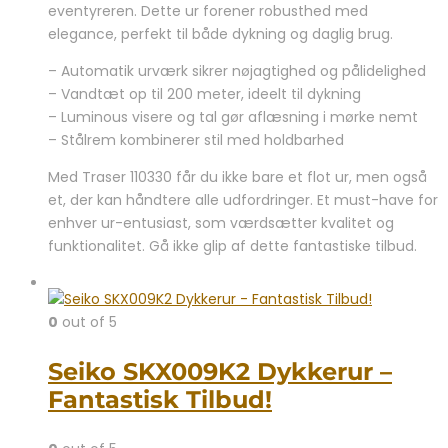
eventyreren. Dette ur forener robusthed med
var:
er:
elegance, perfekt til både dykning og daglig brug.
11.999,00 kr..
9.995,00 kr..
– Automatik urværk sikrer nøjagtighed og pålidelighed
– Vandtæt op til 200 meter, ideelt til dykning
– Luminous visere og tal gør aflæsning i mørke nemt
– Stålrem kombinerer stil med holdbarhed
Med Traser 110330 får du ikke bare et flot ur, men også
et, der kan håndtere alle udfordringer. Et must-have for
enhver ur-entusiast, som værdsætter kvalitet og
funktionalitet. Gå ikke glip af dette fantastiske tilbud.
0
out of 5
Seiko SKX009K2 Dykkerur –
Fantastisk Tilbud!