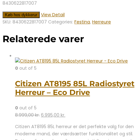
8430622817007
View Detail
Køb hos dykkerur
SKU:
8430622817007
Categories:
Festina
,
Herreure
Relaterede varer
0
out of 5
Citizen AT8195 85L Radiostyret
Herreur – Eco Drive
0
out of 5
Den
Den
8.999,00
kr.
6.995,00
kr.
oprindelige
aktuelle
Citizen AT8195 85L herreur er det perfekte valg for den
pris
pris
moderne mand, der værdsætter funktionalitet og stil.
var:
er: