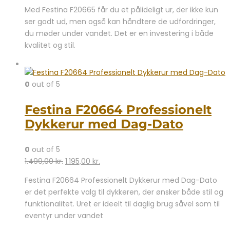
Med Festina F20665 får du et pålideligt ur, der ikke kun
ser godt ud, men også kan håndtere de udfordringer,
du møder under vandet. Det er en investering i både
kvalitet og stil.
0
out of 5
Festina F20664 Professionelt
Dykkerur med Dag-Dato
0
out of 5
Den
Den
1.499,00
kr.
1.195,00
kr.
oprindelige
aktuelle
Festina F20664 Professionelt Dykkerur med Dag-Dato
pris
pris
er det perfekte valg til dykkeren, der ønsker både stil og
var:
er:
funktionalitet. Uret er ideelt til daglig brug såvel som til
1.499,00 kr..
1.195,00 kr..
eventyr under vandet