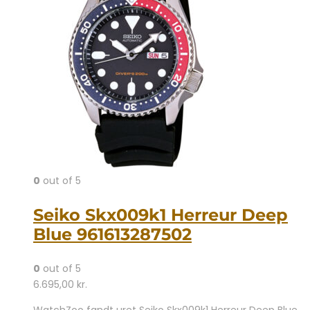
0
out of 5
Seiko Skx009k1 Herreur Deep
Blue 961613287502
0
out of 5
6.695,00
kr.
WatchZoo fandt uret Seiko Skx009k1 Herreur Deep Blue