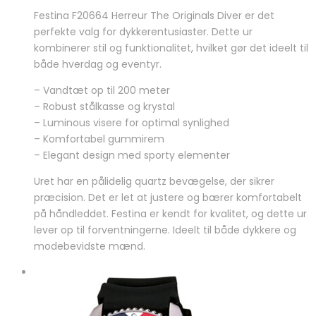
oprindelige
aktuelle
Festina F20664 Herreur The Originals Diver er det
pris
pris
perfekte valg for dykkerentusiaster. Dette ur
var:
er:
kombinerer stil og funktionalitet, hvilket gør det ideelt til
1.499,00 kr..
1.195,00 kr..
både hverdag og eventyr.
– Vandtæt op til 200 meter
– Robust stålkasse og krystal
– Luminous visere for optimal synlighed
– Komfortabel gummirem
– Elegant design med sporty elementer
Uret har en pålidelig quartz bevægelse, der sikrer
præcision. Det er let at justere og bærer komfortabelt
på håndleddet. Festina er kendt for kvalitet, og dette ur
lever op til forventningerne. Ideelt til både dykkere og
modebevidste mænd.