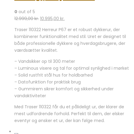
0
out of 5
Den
Den
12.999,00
kr.
10.995,00
kr.
oprindelige
aktuelle
Traser 110322 Herreur P67 er et robust dykkerur, der
pris
pris
kombinerer funktionalitet med stil. Uret er designet til
var:
er:
både professionelle dykkere og hverdagsbrugere, der
12.999,00 kr..
10.995,00 kr..
værdsætter kvalitet.
– Vandsikker op til 300 meter
– Luminous visere og tal for optimal synlighed i mørket
– Solid rustfrit stål hus for holdbarhed
– Datofunktion for praktisk brug
– Gummirem sikrer komfort og sikkerhed under
vandaktiviteter
Med Traser 110322 får du et pålideligt ur, der klarer de
mest udfordrende forhold. Perfekt til dem, der elsker
eventyr og ønsker et ur, der kan følge med.