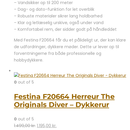
– Vandsikker op til 200 meter
– Dag- og dato-funktion for let overblik
– Robuste materialer sikrer lang holdbarhed
– Klar og letlæselig urskive, også under vand
– Komfortabel rem, der sidder godt på håndleddet
Med Festina F20664 får du et pålideligt ur, der kan klare
de udfordringer, dykkere møder. Dette ur lever op til
forventningerne fra både professionelle og
hobbydykkere.
0
out of 5
Festina F20664 Herreur The
Originals Diver – Dykkerur
0
out of 5
Den
Den
1.499,00
kr.
1.195,00
kr.