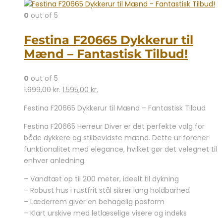
0
out of 5
Festina F20665 Dykkerur til
Mænd – Fantastisk Tilbud!
0
out of 5
Den
Den
1.999,00
kr.
1.595,00
kr.
oprindelige
aktuelle
Festina F20665 Dykkerur til Mænd – Fantastisk Tilbud
pris
pris
var:
er:
Festina F20665 Herreur Diver er det perfekte valg for
1.999,00 kr..
1.595,00 kr..
både dykkere og stilbevidste mænd. Dette ur forener
funktionalitet med elegance, hvilket gør det velegnet til
enhver anledning.
– Vandtæt op til 200 meter, ideelt til dykning
– Robust hus i rustfrit stål sikrer lang holdbarhed
– Læderrem giver en behagelig pasform
– Klart urskive med letlæselige visere og indeks