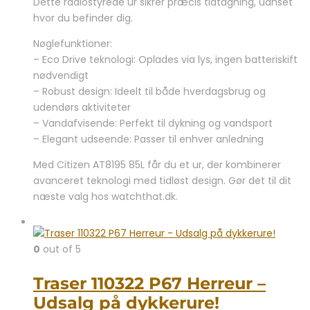
Dette radiostyrede ur sikrer præcis tidtagning, uanset
8.999,00 kr..
6.995,00 kr..
hvor du befinder dig.
Nøglefunktioner:
– Eco Drive teknologi: Oplades via lys, ingen batteriskift
nødvendigt
– Robust design: Ideelt til både hverdagsbrug og
udendørs aktiviteter
– Vandafvisende: Perfekt til dykning og vandsport
– Elegant udseende: Passer til enhver anledning
Med Citizen AT8195 85L får du et ur, der kombinerer
avanceret teknologi med tidløst design. Gør det til dit
næste valg hos watchthat.dk.
0
out of 5
Traser 110322 P67 Herreur –
Udsalg på dykkerure!