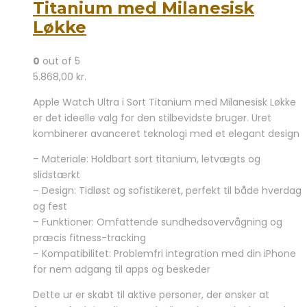
Titanium med Milanesisk
Løkke
0
out of 5
5.868,00
kr.
Apple Watch Ultra i Sort Titanium med Milanesisk Løkke
er det ideelle valg for den stilbevidste bruger. Uret
kombinerer avanceret teknologi med et elegant design
– Materiale: Holdbart sort titanium, letvægts og
slidstærkt
– Design: Tidløst og sofistikeret, perfekt til både hverdag
og fest
– Funktioner: Omfattende sundhedsovervågning og
præcis fitness-tracking
– Kompatibilitet: Problemfri integration med din iPhone
for nem adgang til apps og beskeder
Dette ur er skabt til aktive personer, der ønsker at