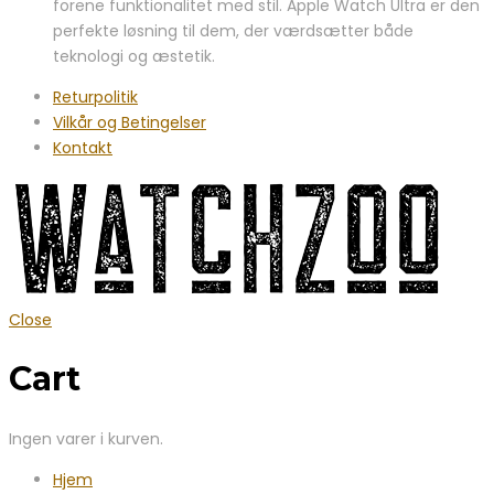
forene funktionalitet med stil. Apple Watch Ultra er den
perfekte løsning til dem, der værdsætter både
teknologi og æstetik.
Returpolitik
Vilkår og Betingelser
Kontakt
Close
Cart
Ingen varer i kurven.
Hjem