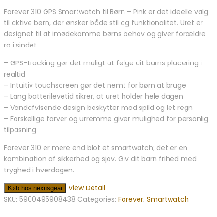
Forever 310 GPS Smartwatch til Børn – Pink er det ideelle valg
til aktive børn, der ønsker både stil og funktionalitet. Uret er
designet til at imødekomme børns behov og giver forældre
ro i sindet.
– GPS-tracking gør det muligt at følge dit barns placering i
realtid
– Intuitiv touchscreen gør det nemt for børn at bruge
– Lang batterilevetid sikrer, at uret holder hele dagen
– Vandafvisende design beskytter mod spild og let regn
– Forskellige farver og urremme giver mulighed for personlig
tilpasning
Forever 310 er mere end blot et smartwatch; det er en
kombination af sikkerhed og sjov. Giv dit barn frihed med
tryghed i hverdagen.
View Detail
Køb hos nexusgear
SKU:
5900495908438
Categories:
Forever
,
Smartwatch