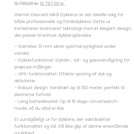
Den
Den
12.799,00
kr.
10.797,00
kr.
oprindelige
aktuelle
Garmin Descent Mk3i Dykkerur er det ideelle valg for
pris
pris
både professionelle og fritidsdykkere. Dette ur
var:
er:
kombinerer avanceret teknologi med et elegant design,
12.799,00 kr..
10.797,00 kr..
der passer til enhver dykkeroplevelse
– Størrelse: 51 mm sikrer optimal synlighed under
vandet
– Dykkerfunktioner: Dybde-, tid- og gasovervågning for
præcise målinger
– GPS-funktionalitet: Effektiv sporing af dyk og
aktiviteter
– Robust design: Vandtæt op til 100 meter, perfekt til
ekstreme forhold
– Lang batterilevetid: Op til 16 dage i smartwatch-
mode, så du altid er klar
Et uundgåeligt ur for dykkere, der værdsætter
funktionalitet og stil. Gå ikke glip af denne enestående
mulighed.