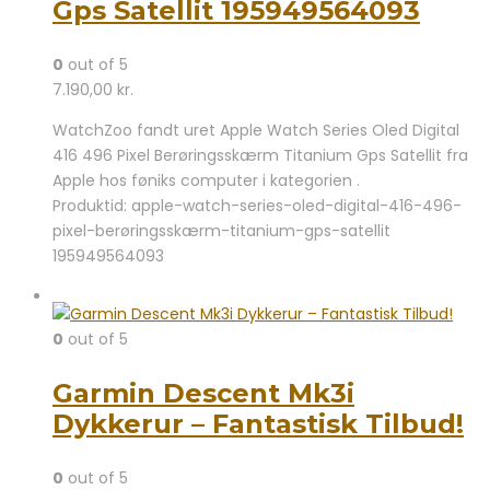
Gps Satellit 195949564093
0
out of 5
7.190,00
kr.
WatchZoo fandt uret Apple Watch Series Oled Digital
416 496 Pixel Berøringsskærm Titanium Gps Satellit fra
Apple hos føniks computer i kategorien .
Produktid: apple-watch-series-oled-digital-416-496-
pixel-berøringsskærm-titanium-gps-satellit
195949564093
0
out of 5
Garmin Descent Mk3i
Dykkerur – Fantastisk Tilbud!
0
out of 5