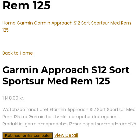
Rem 125
Home
Garmin
Garmin Approach S12 Sort Sportsur Med Rem
125
Back to Home
Garmin Approach S12 Sort
Sportsur Med Rem 125
1.148,00
kr.
WatchZoo fandt uret Garmin Approach S12 Sort Sportsur Med
Rem 125 fra Garmin hos føniks computer i kategorien .
Produktid: garmin-approach-s12-sort-sportsur-med-rem-125
View Detail
Køb hos føniks computer