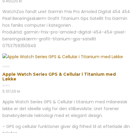
9.450,00
kr.
out
of
WatchZoo fandt uret Garmin Fnix Pro Amoled Digital 454 454
5
Pixel Berøringsskærm Grafit Titanium Gps Satellit fra Garmin
hos føniks computer i kategorien .
Produktid: garmin-fnix-pro-amoled-digital-454-454-pixel-
berøringsskærm-grafit-titanium-gps-satellit
0753759350949
0
Apple Watch Series GPS & Cellular i Titanium med
out
Løkke
of
5
0
5.137,00
kr.
out
of
Apple Watch Series GPS & Cellular i titanium med milanesisk
5
løkke er det ideelle valg for den stilbevidste. Uret forener
banebrydende teknologi med et elegant design.
– GPS og cellular funktioner giver dig frihed til at efterlade din