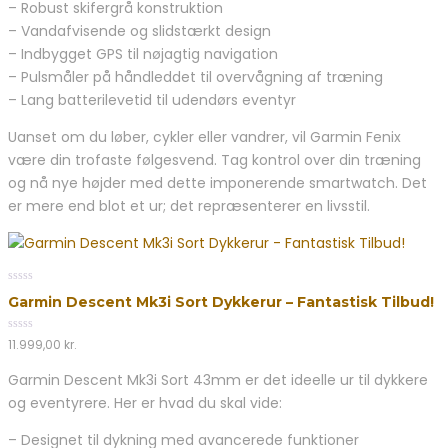
– Robust skifergrå konstruktion
– Vandafvisende og slidstærkt design
– Indbygget GPS til nøjagtig navigation
– Pulsmåler på håndleddet til overvågning af træning
– Lang batterilevetid til udendørs eventyr
Uanset om du løber, cykler eller vandrer, vil Garmin Fenix
være din trofaste følgesvend. Tag kontrol over din træning
og nå nye højder med dette imponerende smartwatch. Det
er mere end blot et ur; det repræsenterer en livsstil.
0
Garmin Descent Mk3i Sort Dykkerur – Fantastisk Tilbud!
out
of
5
0
11.999,00
kr.
out
of
Garmin Descent Mk3i Sort 43mm er det ideelle ur til dykkere
5
og eventyrere. Her er hvad du skal vide:
– Designet til dykning med avancerede funktioner