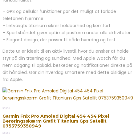
– GPS og cellular funktioner gør det muligt at forlade
telefonen hjemme
– Letvægts titanium sikrer holdbarhed og komfort
– Sportsbåndet giver optimal pasform under alle aktiviteter
– Elegant design, der passer til både hverdag og fest
Dette ur er ideelt til en aktiv livsstil, hvor du ønsker at holde
styr på din træning og sundhed. Med Apple Watch får du
nem adgang til opkald, beskeder og notifikationer direkte på
dit håndled. Gør din hverdag smartere med dette alsidige ur
fra Apple.
0
Garmin Fnix Pro Amoled Digital 454 454 Pixel
out
Berøringsskærm Grafit Titanium Gps Satellit
of
5
0753759350949
0