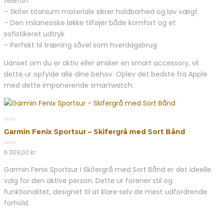
telefon
– Skifer titanium materiale sikrer holdbarhed og lav vægt
– Den milanesiske løkke tilføjer både komfort og et
sofistikeret udtryk
– Perfekt til træning såvel som hverdagsbrug
Uanset om du er aktiv eller ønsker en smart accessory, vil
dette ur opfylde alle dine behov. Oplev det bedste fra Apple
med dette imponerende smartwatch.
0
Garmin Fenix Sportsur – Skifergrå med Sort Bånd
out
of
5
0
6.309,00
kr.
out
of
Garmin Fenix Sportsur i Skifergrå med Sort Bånd er det ideelle
5
valg for den aktive person. Dette ur forener stil og
funktionalitet, designet til at klare selv de mest udfordrende
forhold.