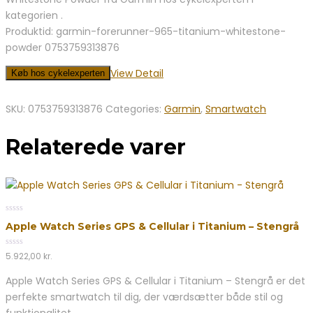
var:
er:
kategorien .
5.049,00 kr..
4.544,00 kr..
Produktid: garmin-forerunner-965-titanium-whitestone-
powder 0753759313876
View Detail
Køb hos cykelexperten
SKU:
0753759313876
Categories:
Garmin
,
Smartwatch
Relaterede varer
0
Apple Watch Series GPS & Cellular i Titanium – Stengrå
out
of
5
0
5.922,00
kr.
out
of
Apple Watch Series GPS & Cellular i Titanium – Stengrå er det
5
perfekte smartwatch til dig, der værdsætter både stil og
funktionalitet.