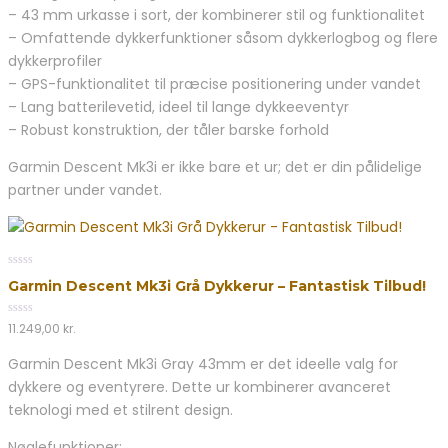
– 43 mm urkasse i sort, der kombinerer stil og funktionalitet
– Omfattende dykkerfunktioner såsom dykkerlogbog og flere
dykkerprofiler
– GPS-funktionalitet til præcise positionering under vandet
– Lang batterilevetid, ideel til lange dykkeeventyr
– Robust konstruktion, der tåler barske forhold
Garmin Descent Mk3i er ikke bare et ur; det er din pålidelige
partner under vandet.
0
Garmin Descent Mk3i Grå Dykkerur – Fantastisk Tilbud!
out
of
5
0
11.249,00
kr.
out
of
Garmin Descent Mk3i Gray 43mm er det ideelle valg for
5
dykkere og eventyrere. Dette ur kombinerer avanceret
teknologi med et stilrent design.
Nøglefunktioner: