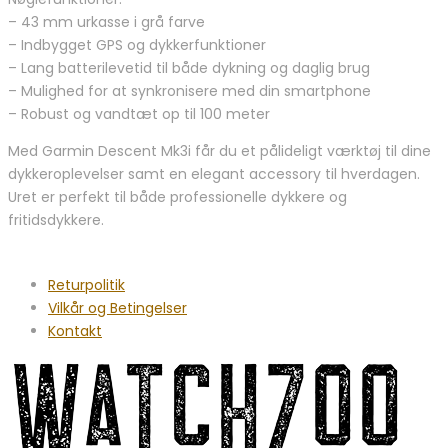
– 43 mm urkasse i grå farve
– Indbygget GPS og dykkerfunktioner
– Lang batterilevetid til både dykning og daglig brug
– Mulighed for at synkronisere med din smartphone
– Robust og vandtæt op til 100 meter
Med Garmin Descent Mk3i får du et pålideligt værktøj til dine
dykkeroplevelser samt en elegant accessory til hverdagen.
Uret er perfekt til både professionelle dykkere og
fritidsdykkere.
Returpolitik
Vilkår og Betingelser
Kontakt