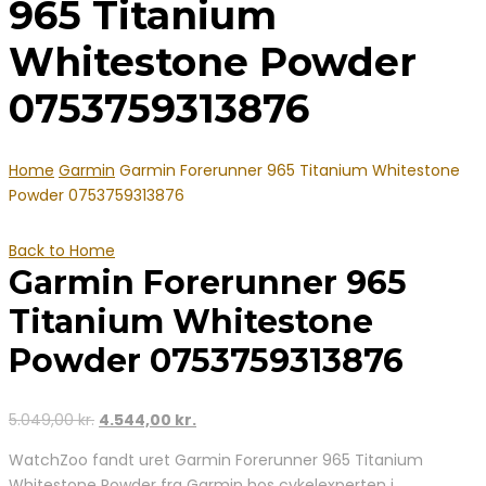
965 Titanium
Whitestone Powder
0753759313876
Home
Garmin
Garmin Forerunner 965 Titanium Whitestone
Powder 0753759313876
Back to Home
Garmin Forerunner 965
Titanium Whitestone
Powder 0753759313876
Den
Den
5.049,00
kr.
4.544,00
kr.
oprindelige
aktuelle
WatchZoo fandt uret Garmin Forerunner 965 Titanium
pris
pris
Whitestone Powder fra Garmin hos cykelexperten i