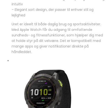
intuitiv
– Elegant sort design, der passer til enhver stil og
lejlighed
Uret er ideelt til både daglig brug og sportsaktiviteter.
Med Apple Watch får du adgang til omfattende
sundheds- og fitnessfunktioner, som hjælper dig med
at holde styr på dit velvære. Det er kompatibelt med
mange apps og giver notifikationer direkte på
håndleddet.