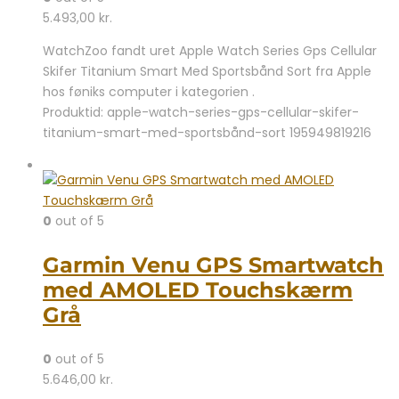
5.493,00
kr.
WatchZoo fandt uret Apple Watch Series Gps Cellular
Skifer Titanium Smart Med Sportsbånd Sort fra Apple
hos føniks computer i kategorien .
Produktid: apple-watch-series-gps-cellular-skifer-
titanium-smart-med-sportsbånd-sort 195949819216
0
out of 5
Garmin Venu GPS Smartwatch
med AMOLED Touchskærm
Grå
0
out of 5
5.646,00
kr.