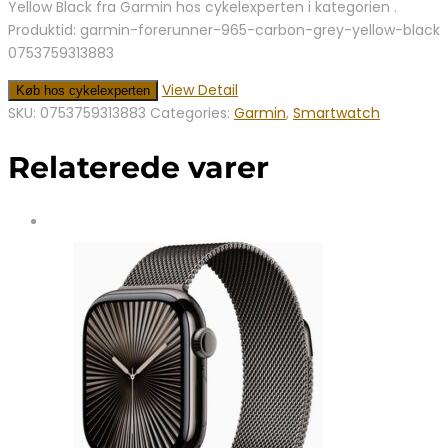
Yellow Black fra Garmin hos cykelexperten i kategorien .
var:
er:
Produktid: garmin-forerunner-965-carbon-grey-yellow-black
5.049,00 kr..
4.544,00 kr..
0753759313883
View Detail
Køb hos cykelexperten
SKU:
0753759313883
Categories:
Garmin
,
Smartwatch
Relaterede varer