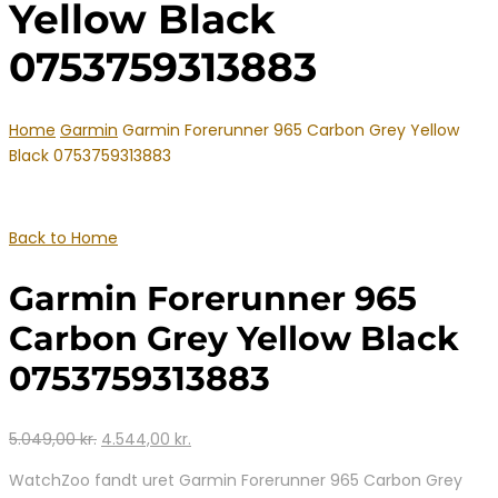
Yellow Black
0753759313883
Home
Garmin
Garmin Forerunner 965 Carbon Grey Yellow
Black 0753759313883
Back to Home
Garmin Forerunner 965
Carbon Grey Yellow Black
0753759313883
Den
Den
5.049,00
kr.
4.544,00
kr.
oprindelige
aktuelle
WatchZoo fandt uret Garmin Forerunner 965 Carbon Grey
pris
pris