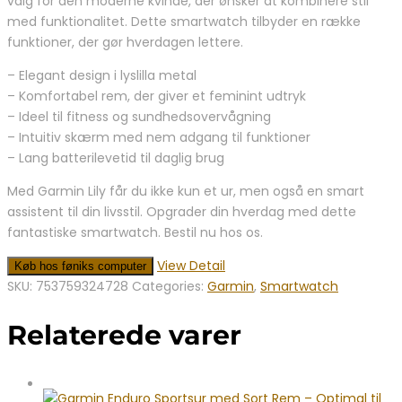
valg for den moderne kvinde, der ønsker at kombinere stil
med funktionalitet. Dette smartwatch tilbyder en række
funktioner, der gør hverdagen lettere.
– Elegant design i lyslilla metal
– Komfortabel rem, der giver et feminint udtryk
– Ideel til fitness og sundhedsovervågning
– Intuitiv skærm med nem adgang til funktioner
– Lang batterilevetid til daglig brug
Med Garmin Lily får du ikke kun et ur, men også en smart
assistent til din livsstil. Opgrader din hverdag med dette
fantastiske smartwatch. Bestil nu hos os.
View Detail
Køb hos føniks computer
SKU:
753759324728
Categories:
Garmin
,
Smartwatch
Relaterede varer