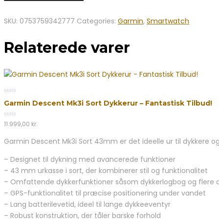
SKU:
0753759342777
Categories:
Garmin
,
Smartwatch
Relaterede varer
0
Garmin Descent Mk3i Sort Dykkerur – Fantastisk Tilbud!
out
of
5
0
11.999,00
kr.
out
of
Garmin Descent Mk3i Sort 43mm er det ideelle ur til dykkere og 
5
– Designet til dykning med avancerede funktioner
– 43 mm urkasse i sort, der kombinerer stil og funktionalitet
– Omfattende dykkerfunktioner såsom dykkerlogbog og flere dy
– GPS-funktionalitet til præcise positionering under vandet
– Lang batterilevetid, ideel til lange dykkeeventyr
– Robust konstruktion, der tåler barske forhold