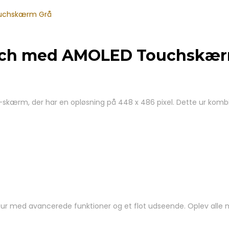
uchskærm Grå
tch med AMOLED Touchskær
, der har en opløsning på 448 x 486 pixel. Dette ur kombinerer
rtur med avancerede funktioner og et flot udseende. Oplev alle