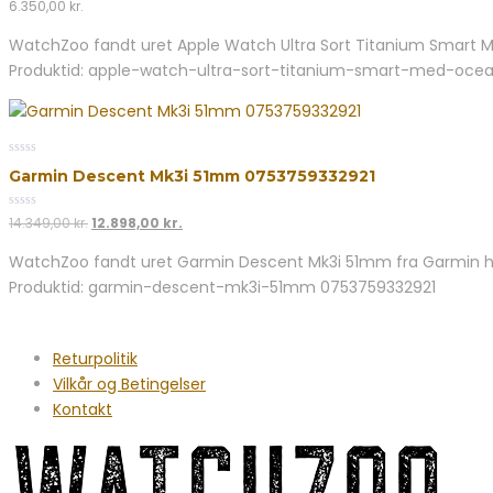
0
6.350,00
kr.
out
of
WatchZoo fandt uret Apple Watch Ultra Sort Titanium Smart Me
5
Produktid: apple-watch-ultra-sort-titanium-smart-med-oce
0
Garmin Descent Mk3i 51mm 0753759332921
out
of
5
0
Den
Den
14.349,00
kr.
12.898,00
kr.
out
oprindelige
aktuelle
of
WatchZoo fandt uret Garmin Descent Mk3i 51mm fra Garmin hos
5
pris
pris
Produktid: garmin-descent-mk3i-51mm 0753759332921
var:
er:
14.349,00 kr..
12.898,00 kr..
Returpolitik
Vilkår og Betingelser
Kontakt