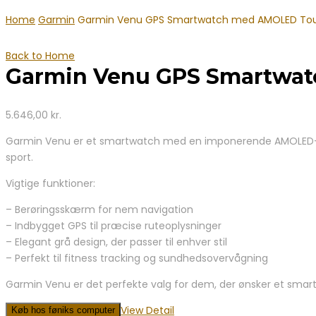
Home
Garmin
Garmin Venu GPS Smartwatch med AMOLED To
Back to Home
Garmin Venu GPS Smartwa
5.646,00
kr.
Garmin Venu er et smartwatch med en imponerende AMOLED-skærm
sport.
Vigtige funktioner:
– Berøringsskærm for nem navigation
– Indbygget GPS til præcise ruteoplysninger
– Elegant grå design, der passer til enhver stil
– Perfekt til fitness tracking og sundhedsovervågning
Garmin Venu er det perfekte valg for dem, der ønsker et sma
View Detail
Køb hos føniks computer