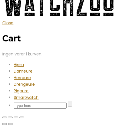
Close
Cart
Ingen varer i kurven.
Hjem
Dameure
Herreure
Drengeure
Pigeure
Smartwatch