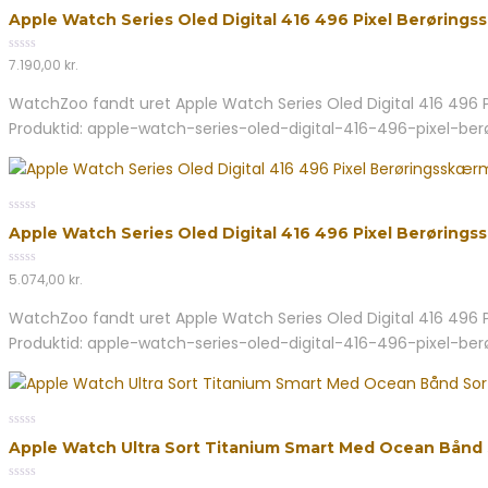
0
Apple Watch Series Oled Digital 416 496 Pixel Berøring
out
of
5
0
7.190,00
kr.
out
of
WatchZoo fandt uret Apple Watch Series Oled Digital 416 496 Pi
5
Produktid: apple-watch-series-oled-digital-416-496-pixel-be
0
Apple Watch Series Oled Digital 416 496 Pixel Berørings
out
of
5
0
5.074,00
kr.
out
of
WatchZoo fandt uret Apple Watch Series Oled Digital 416 496 Pi
5
Produktid: apple-watch-series-oled-digital-416-496-pixel-be
0
Apple Watch Ultra Sort Titanium Smart Med Ocean Bånd
out
of
5