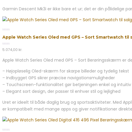
Garmin Descent Mk3i er ikke bare et ur; det er din pålidelige p
0
Apple Watch Series Oled med GPS – Sort Smartwatch til s
out
of
5
0
5.074,00
kr.
out
of
Apple Watch Series Oled med GPS – Sort Berøringsskærm er de
5
– Højopløselig Oled-skærm for skarpe billeder og tydelig tekst
– Indbygget GPS sikrer præcise navigationsmuligheder
– Touchscreen-funktionalitet gør betjeningen enkel og intuitiv
– Elegant sort design, der passer til enhver stil og lejlighed
Uret er ideelt til både daglig brug og sportsaktiviteter. Med 
er kompatibelt med mange apps og giver notifikationer direkt